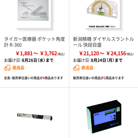
タイガー医療器 ポケット角度
新潟精機 ダイヤルスラントル
計 R-360
ール 快段目盛
￥1,881
￥3,762
￥21,120
￥24,156
お届け日：
8月26日（水）まで
お届け日：
8月24日（月）まで
直送品
直送品
全長・販売単位違いの商品が
4
商品あります
販売単位違いの商品が
2
商品あります