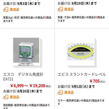
お届け日：
8月20日（木）まで
お届け日：
9月3日（木）まで
直送品
直送品
質量・寸法A・販売単位違いの商品が
2
商品あ
質量(kg)・形式・販売単位違いの商品が
2
商品
ります
あります
エスコ デジタル角度計
エビス スラントカードレベル
EA721
￥705
（税込）
￥6,999
￥19,208
お届け日：
9月1日（火）まで
お届け日：
8月20日（木）まで
直送品
直送品
カラー・販売単位違いの商品が
2
商品ありま
す
測定範囲・販売単位違いの商品が
2
商品あり
ます