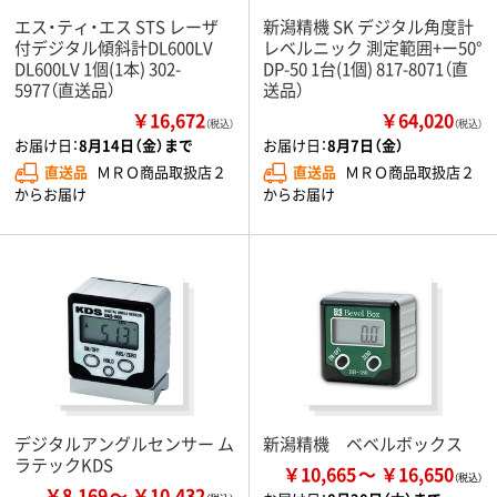
エス・ティ・エス STS レーザ
新潟精機 SK デジタル角度計
付デジタル傾斜計DL600LV
レベルニック 測定範囲+ー50°
DL600LV 1個(1本) 302-
DP-50 1台(1個) 817-8071（直
5977（直送品）
送品）
￥16,672
￥64,020
（税込）
（税込）
お届け日：
8月14日（金）まで
お届け日：
8月7日（金）
直送品
ＭＲＯ商品取扱店２
直送品
ＭＲＯ商品取扱店２
からお届け
からお届け
デジタルアングルセンサー ム
新潟精機 ベベルボックス
ラテックKDS
￥10,665
￥16,650
￥8,169
￥10,432