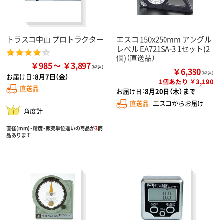
トラスコ中山 プロトラクター
エスコ 150x250mm アングル
レベル EA721SA-3 1セット(2
個)（直送品）
￥985
￥3,897
￥6,380
（税込）
お届け日：
8月7日（金）
1個あたり ￥3,190
直送品
お届け日：
8月20日（木）まで
直送品
エスコからお届け
角度計
直径(mm)・精度・販売単位違いの商品が
3
商
品あります