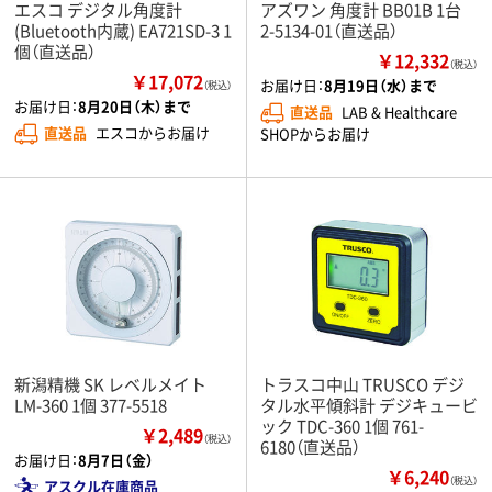
エスコ デジタル角度計
アズワン 角度計 BB01B 1台
(Bluetooth内蔵) EA721SD-3 1
2-5134-01（直送品）
個（直送品）
￥12,332
（税込）
￥17,072
お届け日：
8月19日（水）まで
（税込）
お届け日：
8月20日（木）まで
直送品
LAB & Healthcare
直送品
エスコからお届け
SHOPからお届け
新潟精機 SK レベルメイト
トラスコ中山 TRUSCO デジ
LM-360 1個 377-5518
タル水平傾斜計 デジキュービ
ック TDC-360 1個 761-
￥2,489
（税込）
6180（直送品）
お届け日：
8月7日（金）
￥6,240
（税込）
アスクル在庫商品