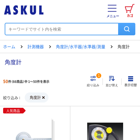
カゴ
メニュー
ホーム
計測機器
角度計/水平器/水準器/測量
角度計
角度計
1
50
件（66商品）中 1～50件を表示
表示切替
絞り込み
並び替え
角度計
絞り込み
人気商品