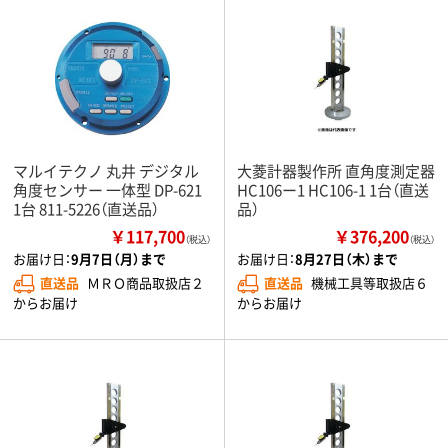
マルイテクノ 丸井 デジタル
大菱計器製作所 直角度測定器
角度センサー 一体型 DP-621
HC106ー1 HC106-1 1台（直送
1台 811-5226（直送品）
品）
￥117,700
￥376,200
（税込）
（税込）
お届け日：
9月7日（月）まで
お届け日：
8月27日（木）まで
直送品
ＭＲＯ商品取扱店２
直送品
機械工具等取扱店６
からお届け
からお届け