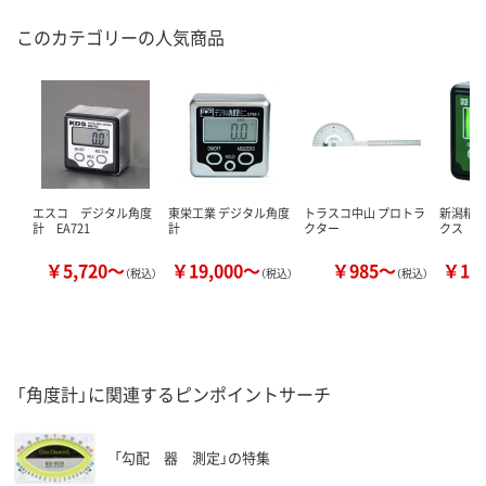
このカテゴリーの人気商品
エスコ デジタル角度
東栄工業 デジタル角度
トラスコ中山 プロトラ
新潟精
計 EA721
計
クター
クス
￥5,720～
￥19,000～
￥985～
￥10
（税込）
（税込）
（税込）
「角度計」に関連するピンポイントサーチ
「勾配 器 測定」の特集