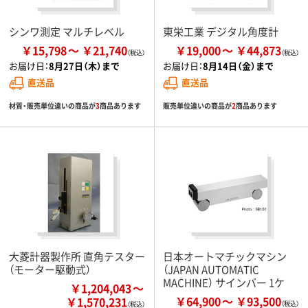
シンワ測定 マルチレベル
東栄工業 デジタル角度計
￥15,798
￥21,740
￥19,000
￥44,873
お届け日：
8月27日（木）まで
お届け日：
8月14日（金）まで
直送品
直送品
材質・販売単位違いの商品が
3
商品あります
販売単位違いの商品が
2
商品あります
大菱計器製作所 直角テスター
日本オートマチックマシン
（モーター駆動式）
（JAPAN AUTOMATIC
MACHINE） サインバー 1ケ
￥1,204,043
￥64,900
￥93,500
￥1,570,231