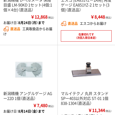
目盛 LM-90KD 1セット(4個:1
ゲージ EA851YZ-2 1セット(3
個×4台)（直送品）
個)（直送品）
￥12,868
￥8,448
（税込）
（税込）
お届け日：
8月24日（月）まで
直送品
エスコからお届け
直送品
工具取扱店からお届
け
在庫切れです
（次回入荷日未定）
新潟精機 アングルゲージ AG
マルイテクノ 丸井 スタンド
ー22D 1個（直送品）
SPー403以外対応 ST-01 1個
838-1304（直送品）
￥7,480
（税込）
￥11,344
お届け日：
8月14日（金）まで
（税込）