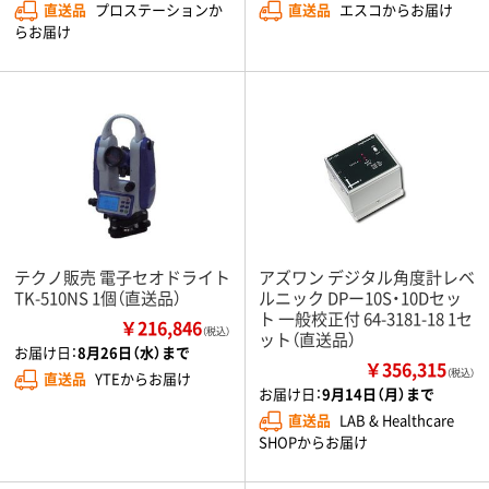
直送品
プロステーションか
直送品
エスコからお届け
らお届け
テクノ販売 電子セオドライト
アズワン デジタル角度計レベ
TK-510NS 1個（直送品）
ルニック DPー10S・10Dセッ
ト 一般校正付 64-3181-18 1セ
￥216,846
（税込）
ット（直送品）
お届け日：
8月26日（水）まで
￥356,315
（税込）
直送品
YTEからお届け
お届け日：
9月14日（月）まで
直送品
LAB & Healthcare
SHOPからお届け