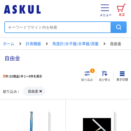
カゴ
メニュー
ホーム
計測機器
角度計/水平器/水準器/測量
自由金
自由金
1
9
件（20商品）中 1～9件を表示
表示切替
絞り込み
並び替え
自由金
絞り込み