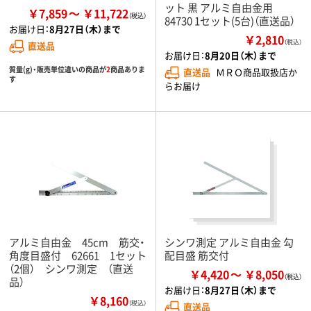
ット 黒 アルミ自由金用
￥7,859
￥11,722
84730 1セット(5台)（直送品）
お届け日：
8月27日（木）まで
￥2,810
（税込）
直送品
お届け日：
8月20日（木）まで
質量(g)・販売単位違いの商品が
2
商品ありま
直送品
ＭＲＯ商品取扱店か
す
らお届け
アルミ自由金 45cm 筋交・
シンワ測定 アルミ自由金 勾
角度目盛付 62661 1セット
配目盛 筋交付
（2個） シンワ測定 （直送
￥4,420
￥8,050
品）
お届け日：
8月27日（木）まで
￥8,160
（税込）
直送品