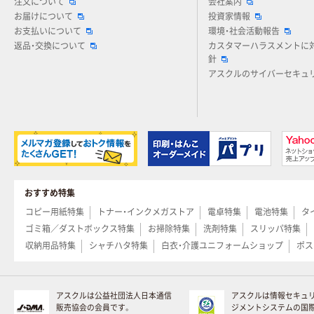
注文について
会社案内
お届けについて
投資家情報
お支払いについて
環境・社会活動報告
返品・交換について
カスタマーハラスメントに
針
アスクルのサイバーセキュ
おすすめ特集
コピー用紙特集
トナー・インクメガストア
電卓特集
電池特集
タ
ゴミ箱／ダストボックス特集
お掃除特集
洗剤特集
スリッパ特集
収納用品特集
シャチハタ特集
白衣・介護ユニフォームショップ
ポス
アスクルは公益社団法人日本通信
アスクルは情報セキュ
販売協会の会員です。
ジメントシステムの国