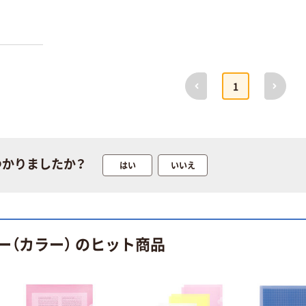
100% 6ロール
ローブ ホワイ
￥470~
￥698~
（税込）
（税込）
リサイクル100
ト 粉なし（パ
芯あり FSC認
ウダーフリー）
証
人気商品
オリジナル
サントリー 天然
【アスクル限定】
前へ
次へ
1
水 ミネラルウォ
ファーストレイ
ーター ペットボ
ト ニトリルグ
トル
ローブ ブル
￥686~
￥698~
（税込）
（税込）
ー 粉なし（パ
ウダーフリー）
本気プライス
本気プライス
つかりましたか？
はい
いいえ
ファーストレイ
ペーパータオル
ト ホワイト紙コ
小判・シングル
ップ
再生紙 200枚
FSC認証紙 アス
￥374~
￥143~
（税込）
（税込）
クルオリジナル
ー（カラー） のヒット商品
本気プライス
本気プライス
蛍光オプテック
ティッシュペー
ス1(アスクル限
パー ボックス