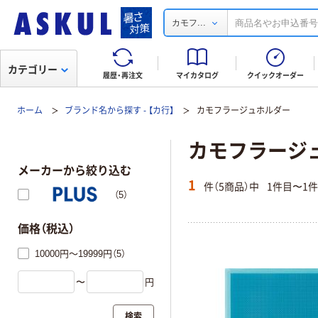
...
カモフ
カテゴリー
履歴・再注文
マイカタログ
クイックオーダー
ホーム
ブランド名から探す - 【カ行】
カモフラージュホルダー
カモフラージ
メーカーから絞り込む
1
件（5商品）中
1件目〜1
（5）
価格（税込）
10000円～19999円（5）
〜
円
検索