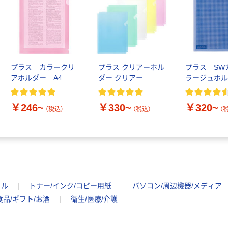
定モデル) 蛍光
モカ 200組 5個
ペン ゼブラ
アスクル オリジ
￥52~
￥428~
（税込）
（税込）
ナルティッシュ
PEFC認証
オリジナル
本気プライス
スズラン 酒精綿
アスクル トイ
プラス カラークリ
プラス クリアーホル
プラス SW
G バルクタイプ
レのおそうじシ
アホルダー A4
ダー クリアー
ラージュホ
指定医薬部外品
ート 大王製紙
共同企画 トイ
￥140~
￥330~
（税込）
（税込）
レクリーナー
￥246~
￥330~
￥320~
（税込）
（税込）
（
トイレシート
オリジナル
イル
トナー/インク/コピー用紙
パソコン/周辺機器/メディア
食品/ギフト/お酒
衛生/医療/介護