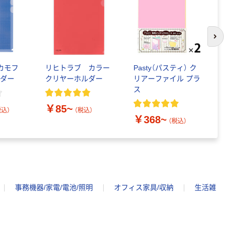
150組 5箱入 ア
スクル スマート
￥328~
（税込）
コンパクト ビ
ビッド PEFC認
次の
証
本気プライス
トイレットペー
カモフ
リヒトラブ カラー
Pasty（パスティ） ク
プ
パー ダブル60
ルダー
クリヤーホルダー
リアーファイル プラ
ー
ｍ 再生紙
ス
100% 6ロール
￥460~
（税込）
リサイクル100
￥85~
￥
税込）
（税込）
芯あり FSC認
￥368~
（税込）
証
事務機器/家電/電池/照明
オフィス家具/収納
生活雑