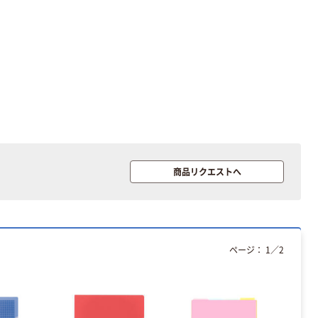
サイズ
ーホワイト+
￥458~
￥149~
（税込）
（税込）
100μ（ミクロン）
オリジナル
アスクル プラス
チックグローブ
粉なし（パウダ
ーフリー）
￥398~
（税込）
本気プライス
商品リクエストへ
アスクル クリア
ーホルダー A4
スタンダード
￥126~
（税込）
ページ：
1
／
2
本気プライス
ティッシュペー
パー ボックス