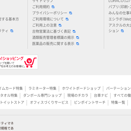
サイトマップ
LOHACO（ロ
ご利用規約
パプリ（印刷・
プライバシーポリシー
みんなの仕事
対する基本方
ご利用環境について
エシラボ（We
ご利用上の注意
アスクルの大
リティ
ション
古物営業法に基づく表記
酒類販売管理者標識の掲示
医薬品の販売に関する表示
イムカード特集
ラミネーター特集
ホワイトボードショップ
パーテーション
タオル特集
ダンボール専門ショップ
現場のチカラ
台車ナビ
すべての働
トイットストア
オフィスづくりサービス
ピンポイントサーチ
特集一覧
リティマネ
際規格であ