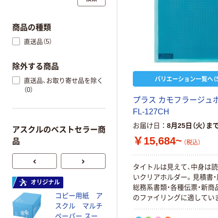
商品の種類
直送品（5）
除外する商品
バリエーション一覧へ（5
直送品、お取り寄せ品を除く
（0）
プラス カモフラージュ
FL-127CH
お届け日
8月25日（火）ま
アスクルのベストセラー商
￥15,684~
品
（税込）
タイトルは見えて、中身は
いクリアホルダー。見積書・
オリジナル
本気プライス
総務系書類・各種伝票・新商
コピー用紙 ア
ペーパータオル
のファイリングに適してい
スクル マルチ
中判 再生紙
ペーパー スーパ
100％ 200枚