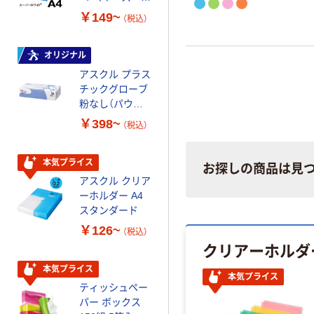
ーホワイト+
FSC認証 シング
￥149~
￥149~
（税込）
（税込）
ル 大王製紙共同
企画 オリジナル
オリジナル
オリジナル
アスクル プラス
コピー用紙 マ
チックグローブ
ルチペーパー
粉なし（パウダ
スーパーエコノ
ーフリー）
ミー+
￥398~
￥149~
（税込）
（税込）
本気プライス
本気プライス
お探しの商品は見
アスクル クリア
アスクル 耳にや
ーホルダー A4
さしい やわらか
スタンダード
いマスク
￥126~
￥458~
（税込）
（税込）
クリアーホルダ
本気プライス
期間限定価格
本気プライス
ティッシュペー
アスクル プラ
パー ボックス
スチックグロー