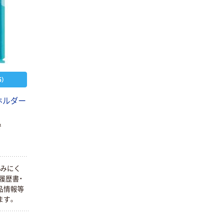
）
ホルダー
で
読みにく
履歴書・
本気プライス
オリジナル
品情報等
トイレットペー
【アスクル限定】
ます。
パー シングル
ファーストレイ
120ｍ 再生紙
ト ニトリルグ