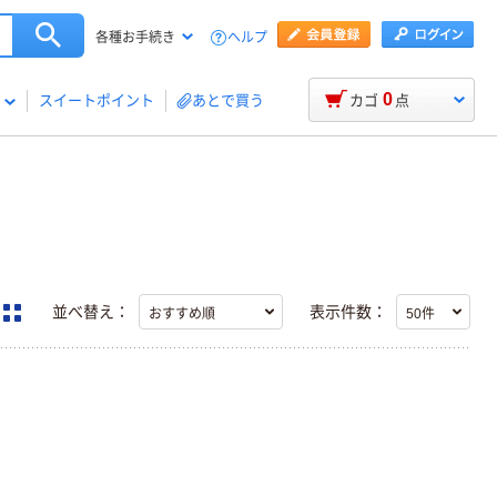
ヘルプ
各種お手続き
0
スイートポイント
あとで買う
カゴ
点
並べ替え：
表示件数：