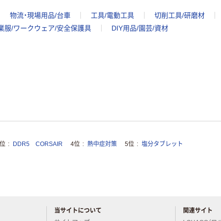
物流・現場用品/台車
工具/電動工具
切削工具/研磨材
業服/ワークウェア/安全保護具
DIY用品/園芸/資材
3位
DDR5 CORSAIR
4位
熱中症対策
5位
塩分タブレット
当サイトについて
関連サイト
アスクルについてお気軽にご質問ください