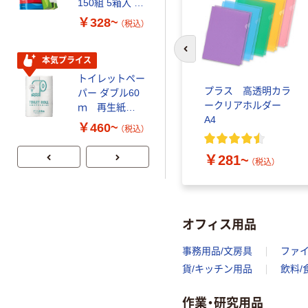
150組 5箱入 ア
ブ 薄手 粉な
スクル スマート
し（パウダーフ
￥328~
￥298~
（税込）
（税込）
コンパクト ビ
リー）
ビッド PEFC認
前のスライドへ
証
本気プライス
本気プライス
トイレットペー
嬬恋銘水 ナチュ
プラス 高透明カラ
パー ダブル60
ラルミネラルウ
ークリアホルダー
ｍ 再生紙
ォーター 500ml
A4
100% 6ロール
キャップシール
￥460~
￥1,037~
（税込）
リサイクル100
付き／2Lラベル
（税込）
芯あり FSC認
レス 10本
￥281~
（税込）
証
オフィス用品
事務用品/文房具
ファ
貨/キッチン用品
飲料/
作業・研究用品