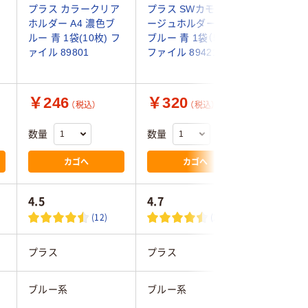
ク
プラス カラークリア
プラス SWカモフラ
コクヨ 
ホルダー A4 濃色ブ
ージュホルダー A4
ダー10 A
ルー 青 1袋(10枚) フ
ブルー 青 1袋（5枚入）
T750N-6
ァイル 89801
ファイル 89421
1枚
￥246
￥320
￥175
（税込）
（税込）
数量
数量
数量
カゴへ
カゴへ
4.5
4.7
(12)
(20)
プラス
プラス
コクヨ
ブルー系
ブルー系
ブルー系