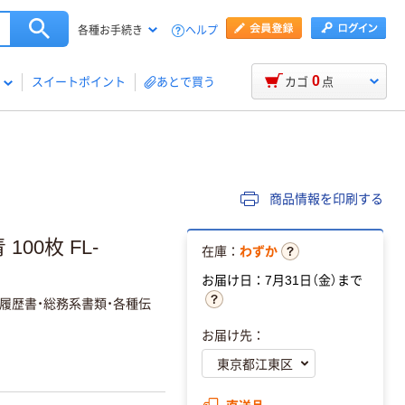
ヘルプ
各種お手続き
0
スイートポイント
あとで買う
カゴ
点
商品情報を印刷する
00枚 FL-
在庫：
わずか
お届け日：7月31日（金）まで
履歴書・総務系書類・各種伝
お届け先：
直送品