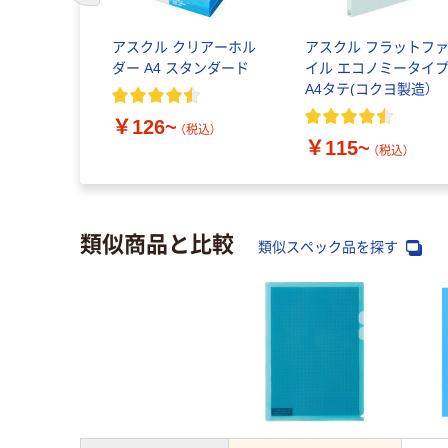
アルコール
アスクル クリアーホル
アスクル フラットフ
 フマキラ
ダー A4 スタンダード
イル エコノミータイ
A4タテ(コクヨ製造）
￥126~
（税込）
￥115~
税込）
（税込）
類似商品と比較
類似スペック品を探す