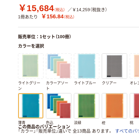
￥15,684
／￥14,259（税抜き）
（税込）
￥156.84
1冊あたり
（税込）
販売単位：1セット（100冊）
カラーを選択
ライトグリー
カラーアソー
ライトブルー
クリアー
オレ
ン
ト
薄青
色込
淡緑
橙
桃
この商品のバリエーション
「カラー」「販売単位」違いで 全13商品 あります。
すべてのバ