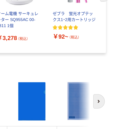
オーム電機 サーキュレ
ゼブラ 蛍光オプテッ
バインダー 
ター SQ955AC 00-
クス1・2用カートリッジ
ラスチック製
311 1個
ップボード
￥92~
￥3,278
（税込）
（税込）
￥422~
次へ