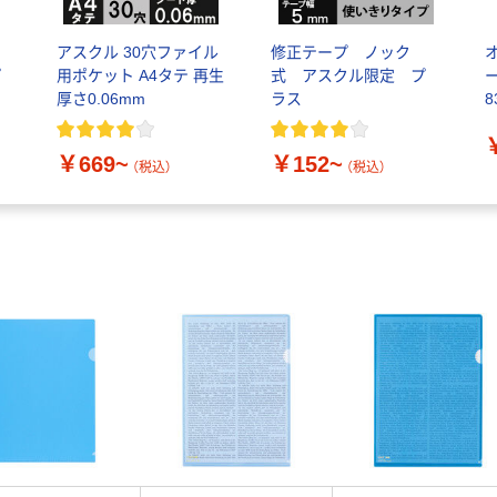
ァ
アスクル 30穴ファイル
修正テープ ノック
プ
用ポケット A4タテ 再生
式 アスクル限定 プ
ー
厚さ0.06mm
ラス
8
￥669~
￥152~
（税込）
（税込）