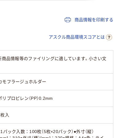
商品情報を印刷する
アスクル商品環境スコアとは
・新商品情報等のファイリングに適しています。小さい文
カモフラージュホルダー
ポリプロピレン（PP）0.2mm
5枚入
●1パック入数：100枚（5枚×20パック）●外寸（縦）
[mm]：310●外寸（横）[mm]：220●規格：A4●色：ライ