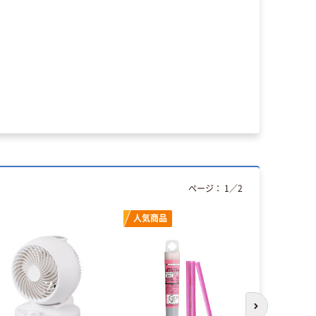
ページ：
1
／
2
人気商品
次のスライド