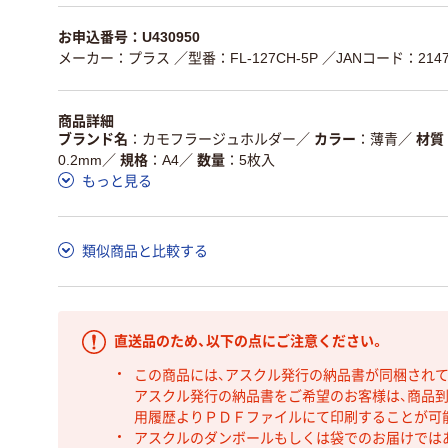
お申込番号：U430950
メーカー：プラス
／型番：FL-127CH-5P
／JANコード：21473
商品詳細
ブランド名
カモフラージュホルダー
／
カラー
薄青
／
材質
0.2mm
／
規格
A4
／
数量
5枚入
もっと見る
類似商品と比較する
直送品のため、以下の点にご注意ください。
この商品には、アスクル発行の納品書が同梱され
アスクル発行の納品書をご希望のお客様は、商品到
用履歴よりＰＤＦファイルにて印刷することが可
アスクルのダンボールもしくは袋でのお届けでは