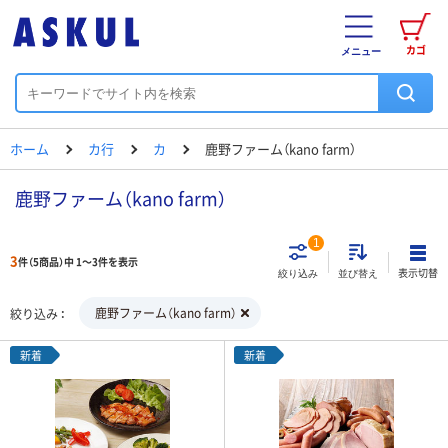
カゴ
メニュー
ホーム
カ行
カ
鹿野ファーム（kano farm）
鹿野ファーム（kano farm）
1
3
件（5商品）中 1～3件を表示
表示切替
絞り込み
並び替え
鹿野ファーム（kano farm）
絞り込み
新着
新着