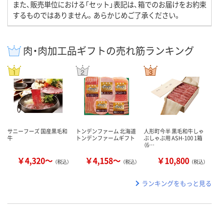
また、販売単位における「セット」表記は、箱でのお届けをお約束
するものではありません。あらかじめご了承ください。
肉・肉加工品ギフトの売れ筋ランキング
サニーフーズ 国産黒毛和
トンデンファーム 北海道
人形町今半 黒毛和牛しゃ
牛
トンデンファームギフト
ぶしゃぶ用 ASH-100 1箱
（6…
￥4,320～
￥4,158～
￥10,800
（税込）
（税込）
（税込）
ランキングをもっと見る