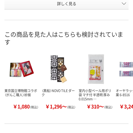
お申込番
詳しく見る
E764545
E764544
E764547
号
直送品
直送品
直送品
在庫
8月28日（金）まで
8月28日（金）
お届け日
この商品を見た人はこちらも検討されていま
す
数量
数量
お取り扱い終了しま
した
カゴへ
カ
東京国立博物館コラボ
〈黒船〉NOVO TILE ダー
室内小型ペール用ポリ
オーヤラック
〈がんこ職人〉紗揃
ク
袋 マチ付 半透明 厚み
薬 6-8516
0.015mm …
￥1,080
￥1,296～
￥310～
￥3,2
（税込）
（税込）
（税込）