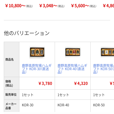
￥10,800～
￥3,048～
￥5,600～
￥4,8
（税込）
（税込）
（税込）
他のバリエーション
商品名
鹿野高原牧場ハムギ
鹿野高原牧場ハムギ
鹿野高原牧場
フト KOR-30（直送
フト KOR-40（直送
フト KOR-50
品）
品）
品）
価格
￥3,780
￥4,320
￥5
(税込)
1セット
1セット
1セット
販売単位
メーカー
KOR-30
KOR-40
KOR-50
品番