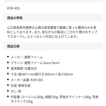
KOR-40S
商品の特徴
山口県周南市鹿野の山間の直営農場で健康に育った豚肉のみを原
料としております。また、昔ながらの製法にこだわり樫の木チップ
でスモークし、ひとつひとつ丹念に仕上げています。
商品仕様
メーカー：鹿野ファーム
ブランド：鹿野ファーム（kano farm）
賞味期限：冷蔵30日
寸法：幅360×mm奥行き160mm×高さ80mm
メーカー品番：KOR-40S
包装：簡易包装
のし：有
内容量：ロースハム300g、焼豚250g、荒挽きウインナー200g、荒挽
きフランク150g