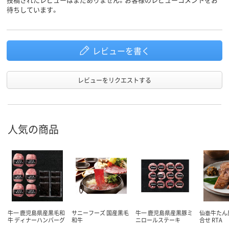
待ちしています。
レビューを書く
レビューをリクエストする
人気の商品
牛一 鹿児島県産黒毛和
サニーフーズ 国産黒毛
牛一 鹿児島県産黒豚ミ
仙臺牛たん
牛 ディナーハンバーグ
和牛
ニロールステーキ
合せ RTA