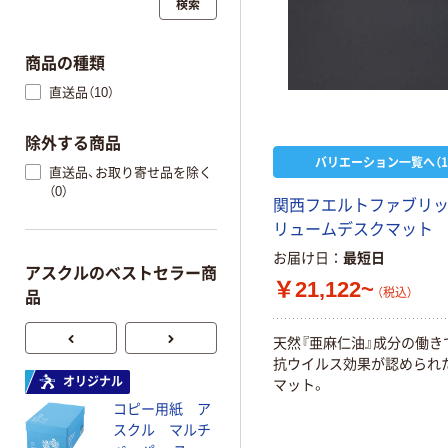
検索
商品の種類
直送品（10）
除外する商品
バリエーション一覧へ（1
直送品、お取り寄せ品を除く
（0）
関西フエルトファブリッ
リュームデスクマット
お届け日
最短日
アスクルのベストセラー商
￥21,122~
（税込）
品
天然『亜麻仁油』成分の働き
抗ウイルス効果が認められ
オリジナル
オリジナル
マット。
コピー用紙 ア
コピー用紙 マ
スクル マルチ
ルチペーパー