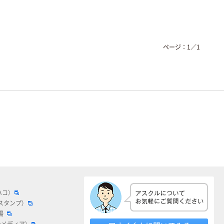
ページ：
1
／
1
ハコ）
スタンプ）
場