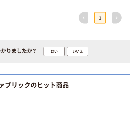
定モデル) 蛍光
ト ニトリルグ
ペン ゼブラ
ローブ ホワイ
￥52~
￥698~
（税込）
（税込）
ト 粉なし（パ
前へ
次へ
1
ウダーフリー）
本気プライス
本気プライス
嬬恋銘水 ナチュ
ペーパータオル
ラルミネラルウ
小判・シングル
ォーター 500ml
再生紙 200枚
つかりましたか？
キャップシール
FSC認証紙 アス
はい
いいえ
￥1,037~
￥143~
（税込）
付き／2Lラベル
クルオリジナル
（税込）
レス 10本
本気プライス
オリジナル
ティッシュペー
スズラン 酒精綿
ァブリックのヒット商品
パー ボックス
G バルクタイプ
モカ 200組 5個
指定医薬部外品
アスクル オリジ
￥428~
（税込）
ナルティッシュ
￥140~
（税込）
PEFC認証
オリジナル
人気商品
【アスクル限定】
サントリー 天然
ファーストレイ