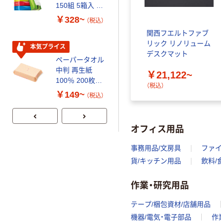
150組 5箱入 ア
120ｍ 再生紙
スクル スマート
100% 6ロール
￥328~
￥470~
（税込）
（税込）
コンパクト ビ
リサイクル100
関西フエルトファブ
ビッド PEFC認
芯あり FSC認
リック リノリューム
証
証
本気プライス
期間限定価格
デスクマット
ペーパータオル
アスクル プラ
中判 再生紙
スチックグロー
￥21,122~
100％ 200枚
ブ 薄手 粉な
（税込）
FSC認証 シング
し（パウダーフ
￥149~
￥298~
（税込）
（税込）
ル 大王製紙共同
リー）
企画 オリジナル
オフィス用品
事務用品/文房具
ファ
貨/キッチン用品
飲料/
作業・研究用品
テープ/梱包資材/店舗用品
機器/電気・電子部品
作