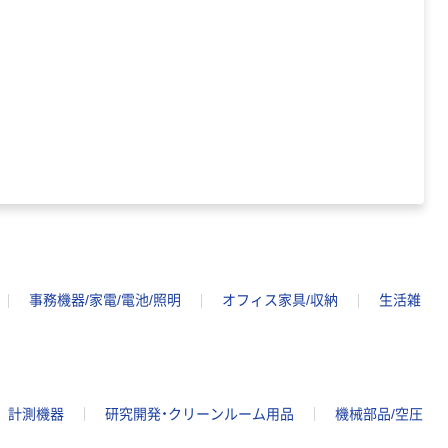
150組 5箱入 ア
スクル スマート
￥328~
（税込）
コンパクト ビ
ビッド PEFC認
証
本気プライス
ペーパータオル
中判 再生紙
100％ 200枚
FSC認証 シング
￥149~
（税込）
ル 大王製紙共同
企画 オリジナル
事務機器/家電/電池/照明
オフィス家具/収納
生活雑
計測機器
研究開発・クリーンルーム用品
機械部品/空圧