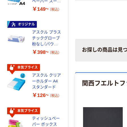
ペーパー スーパ
スーパーエコノ
ーホワイト+
ミー+
￥149~
￥149~
（税込）
（税込）
オリジナル
本気プライス
アスクル プラス
トイレットペー
チックグローブ
パー ダブル60
粉なし（パウダ
ｍ 再生紙
お探しの商品は見
ーフリー）
100% 6ロール
￥398~
￥460~
（税込）
（税込）
リサイクル100
芯あり FSC認
証
本気プライス
本気プライス
アスクル クリア
アスクル 耳にや
関西フエルトフ
ーホルダー A4
さしい やわらか
スタンダード
いマスク
￥126~
￥458~
（税込）
（税込）
本気プライス
本気プライス
ティッシュペー
トイレットペー
パー ボックス
パー シングル