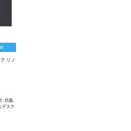
0）
ク リノ
で、抗菌、
たデスク
本気プライス
オリジナル
蛍光オプテック
【アスクル限定】
ス1(アスクル限
ファーストレイ