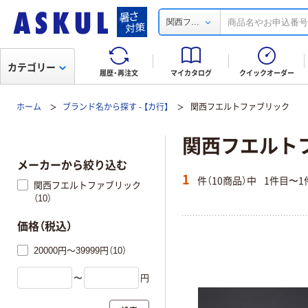
...
関西フ
カテゴリー
履歴・再注文
マイカタログ
クイックオーダー
ホーム
ブランド名から探す - 【カ行】
関西フエルトファブリック
関西フエルト
メーカーから絞り込む
1
件（10商品）中
1件目〜1
関西フエルトファブリック
（10）
価格（税込）
20000円～39999円（10）
〜
円