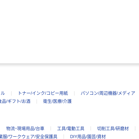
水 ミネラルウォ
ト ニトリルグ
ーター ペットボ
ローブ ブル
￥698~
（税込）
トル
ー 粉なし（パ
￥686~
（税込）
ウダーフリー）
オリジナル
本気プライス
アスクル 検査用
ファーストレイ
ディスポパンツ
ト ホワイト紙コ
￥96~
（税込）
ップ
￥374~
（税込）
イル
トナー/インク/コピー用紙
パソコン/周辺機器/メディア
食品/ギフト/お酒
衛生/医療/介護
物流・現場用品/台車
工具/電動工具
切削工具/研磨材
業服/ワークウェア/安全保護具
DIY用品/園芸/資材