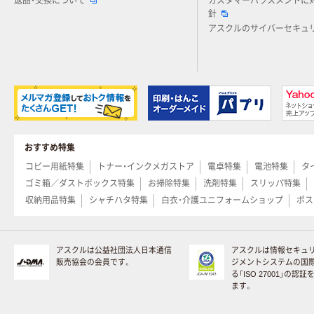
返品・交換について
カスタマーハラスメントに
針
アスクルのサイバーセキュ
おすすめ特集
コピー用紙特集
トナー・インクメガストア
電卓特集
電池特集
タ
ゴミ箱／ダストボックス特集
お掃除特集
洗剤特集
スリッパ特集
収納用品特集
シャチハタ特集
白衣・介護ユニフォームショップ
ポス
アスクルは公益社団法人日本通信
アスクルは情報セキュ
販売協会の会員です。
ジメントシステムの国
る「ISO 27001」の認
ます。