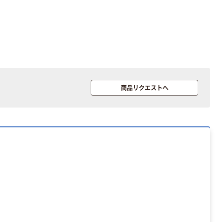
ート 大王製紙
ペーパー スーパ
共同企画 トイ
ーホワイト+
￥330~
￥149~
（税込）
（税込）
レクリーナー
トイレシート
オリジナル
本気プライス
オリジナル
【ガムテープ】ア
アスクル プラス
スクル 現場のチ
チックグローブ
カラ 厚さ
粉なし（パウダ
0.22mm 布テー
ーフリー）
商品リクエストへ
￥145~
￥398~
（税込）
（税込）
プ
本気プライス
アスクル クリア
ーホルダー A4
スタンダード
￥126~
（税込）
本気プライス
ティッシュペー
パー ボックス