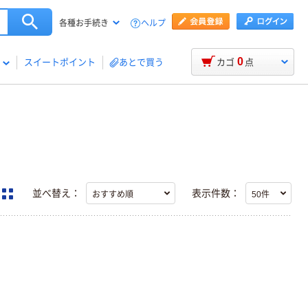
ヘルプ
各種お手続き
0
スイートポイント
あとで買う
カゴ
点
並べ替え：
表示件数：