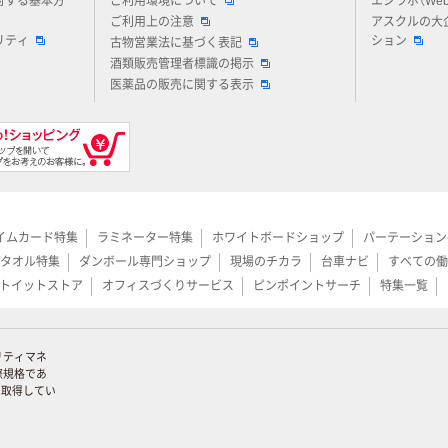
対する基本方
ご利用環境について
エシラボ（We
ご利用上の注意
アスクルの大
リティ
ション
古物営業法に基づく表記
酒類販売管理者標識の掲示
医薬品の販売に関する表示
イムカード特集
ラミネーター特集
ホワイトボードショップ
パーテーション
タオル特集
ダンボール専門ショップ
現場のチカラ
台車ナビ
すべての働
トイットストア
オフィスづくりサービス
ピンポイントサーチ
特集一覧
リティマネ
際規格であ
証を取得してい