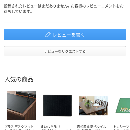
投稿されたレビューはまだありません。お客様のレビューコメントをお
待ちしています。
レビューを書く
レビューをリクエストする
人気の商品
プラス デスクマット
えいむ MENU
森松産業 新抗ウイル
トンシーマッ