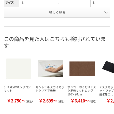
L
L
L
サイズ
商品タイ
詳しく見る
グレー系
ダークグリーン系
ネイビー系
プ
お申込番
AH21152
AH21159
AH21153
号
この商品を見た人はこちらも検討されていま
直送品
直送品
直送品
在庫
す
9月1日（火）まで
9月1日（火）まで
9月1日（火）ま
お届け日
数量
数量
数量
カゴへ
カゴへ
カ
SHAREYDVAシリコン
セントラル スカイマッ
サンコー おくだけデス
デスクマッ
マット
トクリア 下敷無
ク足元マット ロング
ッド ファ
160×90cm
撥水加工 
￥2,750～
￥2,695～
￥6,410～
￥2,
（税込）
（税込）
（税込）