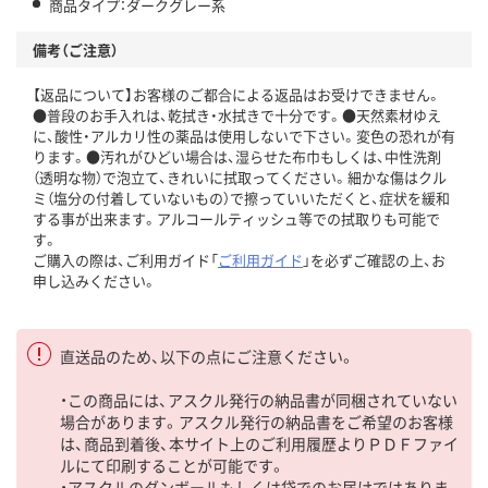
商品タイプ：ダークグレー系
備考（ご注意）
【返品について】お客様のご都合による返品はお受けできません。
●普段のお手入れは、乾拭き・水拭きで十分です。●天然素材ゆえ
に、酸性・アルカリ性の薬品は使用しないで下さい。変色の恐れが有
ります。●汚れがひどい場合は、湿らせた布巾もしくは、中性洗剤
（透明な物）で泡立て、きれいに拭取ってください。細かな傷はクル
ミ（塩分の付着していないもの）で擦っていいただくと、症状を緩和
する事が出来ます。アルコールティッシュ等での拭取りも可能で
す。
ご購入の際は、ご利用ガイド「
ご利用ガイド
」を必ずご確認の上、お
申し込みください。
直送品のため、以下の点にご注意ください。
・この商品には、アスクル発行の納品書が同梱されていない
場合があります。アスクル発行の納品書をご希望のお客様
は、商品到着後、本サイト上のご利用履歴よりＰＤＦファイ
ルにて印刷することが可能です。
・アスクルのダンボールもしくは袋でのお届けではありま