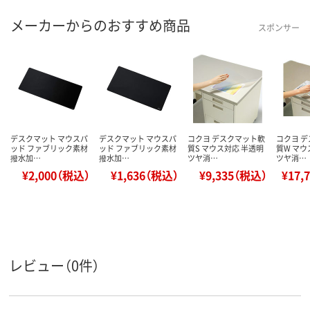
メーカーからのおすすめ商品
スポンサー
デスクマット マウスパ
デスクマット マウスパ
コクヨ デスクマット軟
コクヨ 
ッド ファブリック素材
ッド ファブリック素材
質S マウス対応 半透明
質W マウ
撥水加…
撥水加…
ツヤ消…
ツヤ消…
¥2,000（税込）
¥1,636（税込）
¥9,335（税込）
¥17,
レビュー（0件）