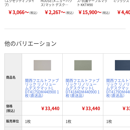
（エグゼクティブタイ
HOUSE（メニューハウ
ス・抗菌テーブルマッ
ミワックス
プ）
ス）マット デスク…
ト KKTM90
￥3,066～
￥2,267～
￥15,900～
￥4,4
（税込）
（税込）
（税込）
他のバリエーション
商品名
関西フエルトファブ
関西フエルトファブ
関西フエルト
リック リノリュー
リック リノリュー
リック リノ
ムデスクマットL
ムデスクマットL
ムデスクマッ
DT4175DM440900 1
DT4184DM440900 1
DT4179DM440
枚（直送品）
枚（直送品）
枚（直送品）
価格
￥33,440
￥33,440
￥33
(税込)
1枚
1枚
1枚
販売単位