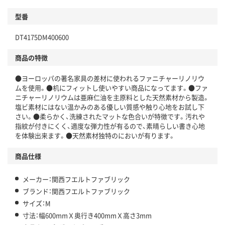
型番
DT4175DM400600
商品の特徴
●ヨーロッパの著名家具の差材に使われるファニチャーリノリウ
ムを使用。●机にフィットし使いやすい商品になってます。●ファ
ニチャーリノリウムは亜麻仁油を主原料とした天然素材から製造。
塩ビ素材にはない温かみのある優しい質感や触り心地をお試し下
さい。●柔らかく、洗練されたマットな色合いが特徴です。汚れや
指紋が付きにくく、適度な弾力性が有るので、素晴らしい書き心地
を体験出来ます。●天然素材独特のにおいが有ります。
商品仕様
メーカー：関西フエルトファブリック
ブランド：関西フエルトファブリック
サイズ：M
寸法：幅600mmＸ奥行き400mmＸ高さ3mm