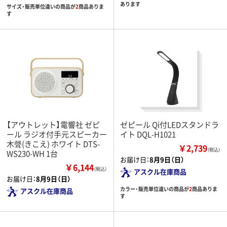
あります
サイズ・販売単位違いの商品が
2
商品ありま
す
【アウトレット】電響社 ゼピ
ゼピール Qi付LEDスタンドラ
ール ラジオ付手元スピーカー
イト DQL-H1021
木聲(きこえ) ホワイト DTS-
￥2,739
（税込）
WS230-WH 1台
お届け日：
8月9日（日）
￥6,144
（税込）
アスクル在庫商品
お届け日：
8月9日（日）
カラー・販売単位違いの商品が
2
商品ありま
アスクル在庫商品
す