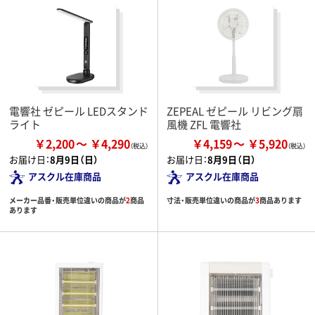
電響社 ゼピール LEDスタンド
ZEPEAL ゼピール リビング扇
ライト
風機 ZFL 電響社
￥2,200
￥4,290
￥4,159
￥5,920
お届け日：
8月9日（日）
お届け日：
8月9日（日）
アスクル在庫商品
アスクル在庫商品
メーカー品番・販売単位違いの商品が
2
商品
寸法・販売単位違いの商品が
3
商品あります
あります