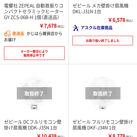
電響社 ZEPEAL 自動首振りコ
ゼピール メカ壁掛け扇風機
ンパクトセラミックヒーター
DKL-J31N 1台
GY ZCS-06B-H 1個（直送品）
￥6,578
（税込）
￥7,678
（税込）
アスクル在庫商品
直送品
かじはら雑貨店から
お届け
お取り扱い終了しました
メーカー都合により
販売停止中です
ゼピール DCフルリモコン壁
ゼピール フルリモコン壁掛け
掛け扇風機 DDK-J35N 1台
扇風機 DKF-J34N 1台
￥10,438
￥8,778
（税込）
（税込）