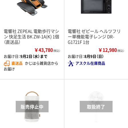
電響社 ZEPEAL 電動歩行マシ
電響社 ゼピール ヘルツフリ
ン 快足生活 BK ZW-1A(K) 1個
ー単機能電子レンジ DR-
（直送品）
G1721F 1台
￥43,780
￥12,980
（税込）
（税込）
お届け日：
9月2日（水）まで
お届け日：
8月9日（日）
直送品
かじはら雑貨店から
アスクル在庫商品
お届け