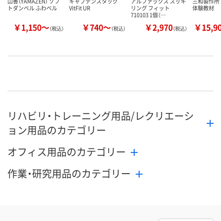
山善（YAMAZEN） ソフ
キャプテンスタッグ
アルファックス スッキ
三和製作所
トダンベル ふわベル
VitFit UR
リング フィット
体験教材
710103 1個（…
￥1,150～
￥740～
￥2,970
￥15,9
（税込）
（税込）
（税込）
リハビリ・トレーニング用品/レクリエーシ
ョン用品のカテゴリー
オフィス用品のカテゴリー
作業・研究用品のカテゴリー