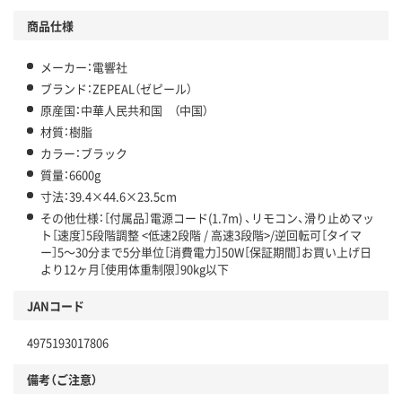
商品仕様
メーカー：電響社
ブランド：ZEPEAL（ゼピール）
原産国：中華人民共和国 （中国）
材質：樹脂
カラー：ブラック
質量：6600g
寸法：39.4×44.6×23.5cm
その他仕様：［付属品］電源コード(1.7m) 、リモコン、滑り止めマッ
ト［速度］5段階調整 <低速2段階 / 高速3段階>/逆回転可［タイマ
ー］5～30分まで5分単位［消費電力］50W［保証期間］お買い上げ日
より12ヶ月［使用体重制限］90kg以下
JANコード
4975193017806
備考（ご注意）