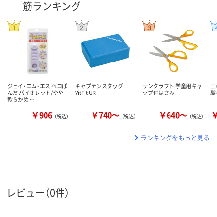
筋ランキング
ジェイ・エム・エス ペコぱ
キャプテンスタッグ
サンクラフト 学童用キャ
三
んだ バイオレット/やや
VitFit UR
ップ付はさみ
験
軟らかめ …
￥906
￥740～
￥640～
￥
（税込）
（税込）
（税込）
ランキングをもっと見る
レビュー（0件）