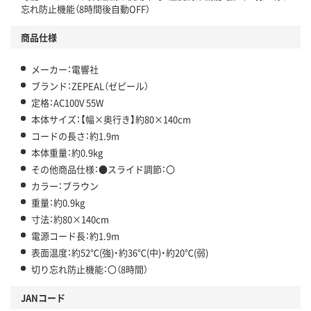
忘れ防止機能（8時間後自動OFF）
商品仕様
メーカー：電響社
ブランド：ZEPEAL（ゼピール）
定格：AC100V 55W
本体サイズ：【幅×奥行き】約80×140cm
コードの長さ：約1.9m
本体重量：約0.9kg
その他商品仕様：●スライド調節：〇
カラー：ブラウン
重量：約0.9kg
寸法：約80×140cm
電源コード長：約1.9m
表面温度：約52℃(強)・約36℃(中)・約20℃(弱)
切り忘れ防止機能：〇（8時間）
JANコード