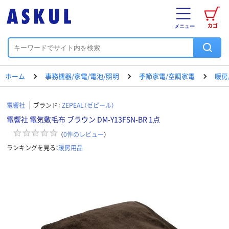
カゴ
メニュー
ホーム
事務機器/家電/電池/照明
季節家電/空調家電
暖房
電響社
ブランド：
ZEPEAL（ゼピール）
電響社 電気敷毛布 ブラウン DM-Y13FSN-BR 1点
（
0
件のレビュー
）
ランキングを見る：
暖房用品