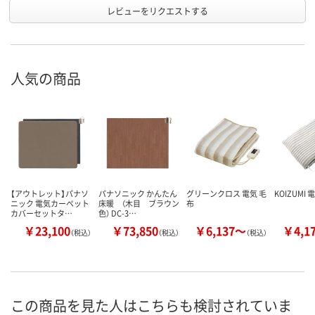
レビューをリクエストする
人気の商品
【アウトレット】パナソ
パナソニック かんたん
グリーンクロス 電気 毛
KOIZUMI
ニック 電気カーペット
床暖 （木目 ブラウン
布
カバーセットタ…
色） DC-3…
￥23,100
￥73,850
￥6,137～
￥4,1
（税込）
（税込）
（税込）
この商品を見た人はこちらも検討されていま