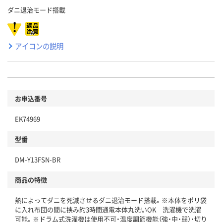
ダニ退治モード搭載
アイコンの説明
お申込番号
EK74969
型番
DM-Y13FSN-BR
商品の特徴
熱によってダニを死滅させるダニ退治モード搭載。※本体をポリ袋
に入れ布団の間に挟み約3時間通電本体丸洗いOK 洗濯機で洗濯
可能。※ドラム式洗濯機は使用不可・温度調節機能（強・中・弱）・切り