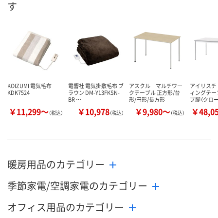
す
KOIZUMI 電気毛布
電響社 電気掛敷毛布 ブ
アスクル マルチワー
アイリスチ
KDK7524
ラウン DM-Y13FKSN-
クテーブル 正方形/台
ィングテー
BR …
形/円形/長方形
プ脚（クロ
￥11,299～
￥10,978
￥9,980～
￥48,0
（税込）
（税込）
（税込）
暖房用品のカテゴリー
季節家電/空調家電のカテゴリー
オフィス用品のカテゴリー