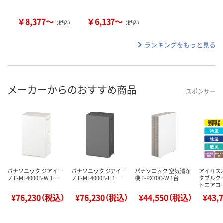
￥8,377～
￥6,137～
（税込）
（税込）
ランキングをもっと見る
メーカーからのおすすめ商品
スポンサー
パナソニック ジアイー
パナソニック ジアイー
パナソニック 空気清浄
アイリス
ノ F-ML4000B-W 1…
ノ F-ML4000B-H 1…
機 F-PX70C-W 1台
タブルク
トエアコ
¥76,230（税込）
¥76,230（税込）
¥44,550（税込）
¥43,