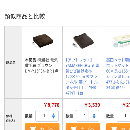
類似商品と比較
本商品：
電響社 電気
【アウトレット】
高田ベッド製
商品名
敷毛布 ブラウン
YAMAZEN 洗える 電
ホットマット
DM-Y13FSN-BR 1点
気ひざ掛け毛布
60×長さ15
120×60cm 表フラ
ション厚1cm 
ンネル・裏プードル
477 1枚 61-37
タッチ仕上げ YHK-
34（直送品）
47P(T) 1台
￥8,778
￥3,530
￥27
数量
数量
数量
価格
(税込)
カゴへ
カゴへ
カ