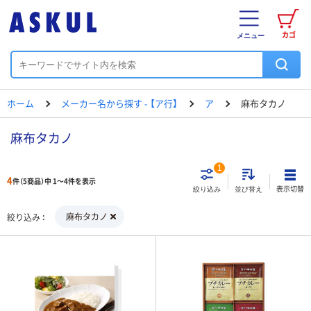
カゴ
メニュー
ホーム
メーカー名から探す - 【ア行】
ア
麻布タカノ
麻布タカノ
1
4
件（5商品）中 1～4件を表示
表示切替
絞り込み
並び替え
麻布タカノ
絞り込み