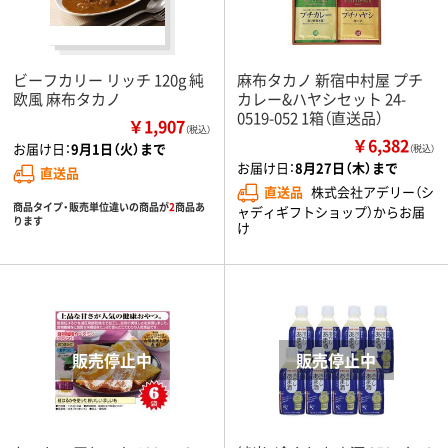
ビーフカリー リッチ 120g 純
麻布タカノ 新宿中村屋 プチ
欧風 麻布タカノ
カレー&ハヤシセット 24-
0519-052 1箱（直送品）
￥1,907
（税込）
￥6,382
お届け日：
9月1日（火）まで
（税込）
お届け日：
8月27日（木）まで
直送品
直送品
株式会社アデリー（シ
商品タイプ・販売単位違いの商品が
2
商品あ
ャディギフトショップ）からお届
ります
け