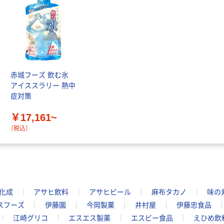
赤城フーズ 飲む氷
アイススラリー 熱中
症対策
￥17,161~
（税込）
化成
アサヒ飲料
アサヒビール
麻布タカノ
味の
スフーズ
伊藤園
今岡製菓
井村屋
伊藤忠食品
江崎グリコ
エスエス製薬
エスビー食品
えひめ飲