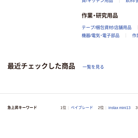
貨/キッチン用品
飲料/
作業・研究用品
テープ/梱包資材/店舗用品
機器/電気・電子部品
作
最近チェックした商品
一覧を見る
急上昇キーワード
1位
ベイブレード
2位
instax mini13