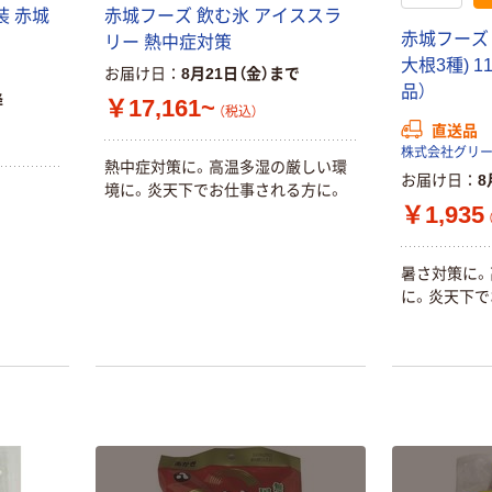
装 赤城
赤城フーズ 飲む氷 アイススラ
赤城フーズ 
リー 熱中症対策
大根3種) 11
お届け日
8月21日（金）まで
品）
降
￥17,161~
（税込）
直送品
株式会社グリ
熱中症対策に。高温多湿の厳しい環
お届け日
8
境に。炎天下でお仕事される方に。
￥1,935
暑さ対策に。
に。炎天下で