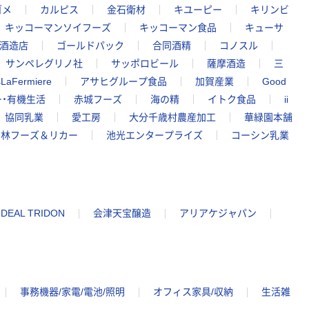
ゴメ
カルピス
金石衛材
キユーピー
キリンビ
キッコーマンソイフーズ
キッコーマン食品
キューサ
酒造店
ゴールドパック
合同酒精
コノスル
サンペレグリノ社
サッポロビール
薩摩酒造
三
sLaFermiere
アサヒグループ食品
加賀産業
Good
ー・有機生活
赤城フーズ
海の精
イトク食品
ii
協同乳業
愛工房
大分千歳村農産加工
華緑園本舗
巨林フーズ＆リカー
池光エンタープライズ
コーシン乳業
IDEAL TRIDON
会津天宝醸造
アリアケジャパン
事務機器/家電/電池/照明
オフィス家具/収納
生活雑