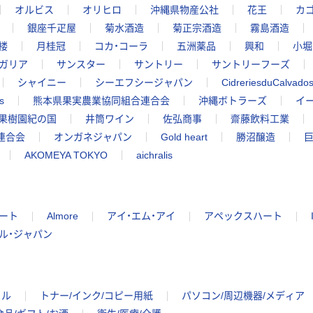
オルビス
オリヒロ
沖縄県物産公社
花王
カ
銀座千疋屋
菊水酒造
菊正宗酒造
霧島酒造
楼
月桂冠
コカ・コーラ
五洲薬品
興和
小堀
ガリア
サンスター
サントリー
サントリーフーズ
シャイニー
シーエフシージャパン
CidreriesduCalvado
s
熊本県果実農業協同組合連合会
沖縄ボトラーズ
イ
果樹園紀の国
井筒ワイン
佐弘商事
齋藤飲料工業
連合会
オンガネジャパン
Gold heart
勝沼醸造
AKOMEYA TOKYO
aichralis
ート
Almore
アイ・エム・アイ
アペックスハート
ル・ジャパン
イル
トナー/インク/コピー用紙
パソコン/周辺機器/メディア