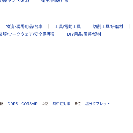
食品/ギフト/お酒
衛生/医療/介護
物流・現場用品/台車
工具/電動工具
切削工具/研磨材
業服/ワークウェア/安全保護具
DIY用品/園芸/資材
3位
DDR5 CORSAIR
4位
熱中症対策
5位
塩分タブレット