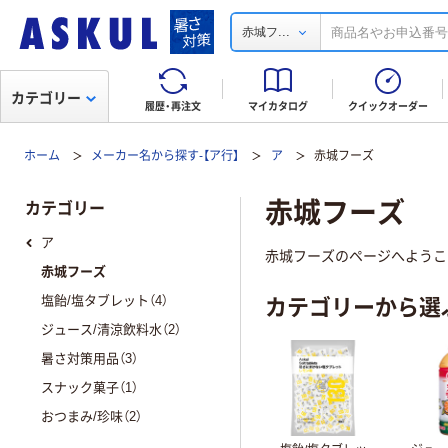
...
赤城フ
カテゴリー
履歴・再注文
マイカタログ
クイックオーダー
ホーム
メーカー名から探す-【ア行】
ア
赤城フーズ
赤城フーズ
カテゴリー
ア
赤城フーズのページへようこ
赤城フーズ
カテゴリーから選
塩飴/塩タブレット（4）
ジュース/清涼飲料水（2）
暑さ対策用品（3）
スナック菓子（1）
おつまみ/珍味（2）