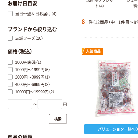
塩飴/塩タブレッ
ジュー
お届け日目安
ト（4）
料
当日〜翌々日お届け（4)
8
件（12商品）中
1件目〜8
ブランドから絞り込む
赤城フーズ（10）
価格（税込）
人気商品
1000円未満（1）
1000円～1999円（6）
2000円～3999円（1）
4000円～6999円（2）
10000円～19999円（2）
〜
円
検索
バリエーション一覧へ（4
商品の種類