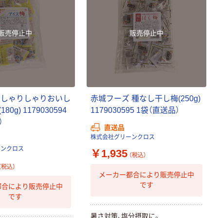
販売停止中
販売停止中
 しゃりしゃりおいし
赤城フーズ 種なし干し梅(250g)
0g) 1179030594
1179030595 1袋（直送品）
）
直送品
株式会社グリーンクロス
ーンクロス
￥1,935
（税込）
（税込）
メーカー都合により販売停止中
です
都合により販売停止中
です
暑さ対策、塩分摂取に。