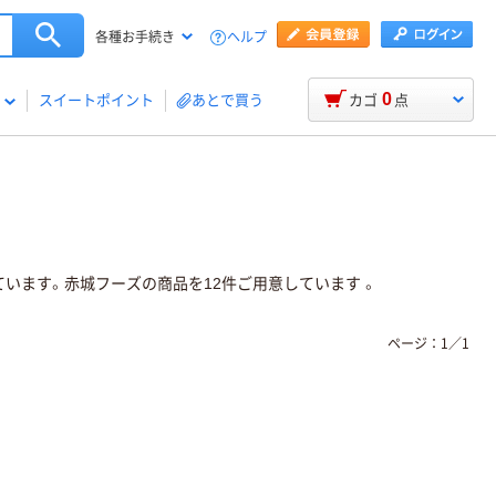
ヘルプ
各種お手続き
0
スイートポイント
あとで買う
カゴ
点
います。赤城フーズの商品を12件ご用意しています 。
ページ：
1
／
1