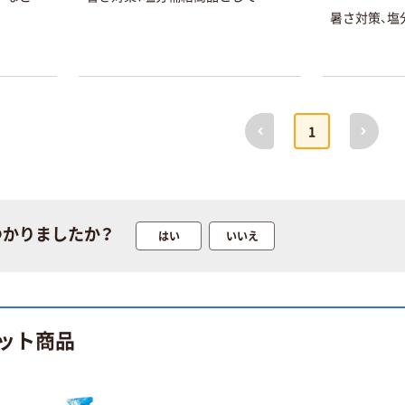
暑さ対策、塩
前へ
次へ
1
つかりましたか？
はい
いいえ
ット商品