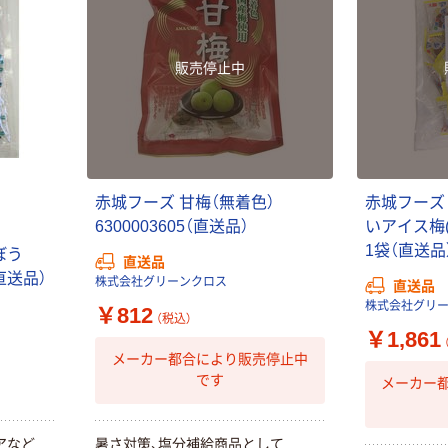
販売停止中
赤城フーズ 甘梅（無着色）
赤城フーズ
6300003605（直送品）
いアイス梅(18
1袋（直送品
ぼう
直送品
（直送品）
株式会社グリーンクロス
直送品
株式会社グリ
￥812
（税込）
￥1,861
メーカー都合により販売停止中
です
メーカー
アなど
暑さ対策、塩分補給商品として