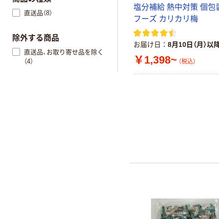
塩分補給 熱中対策 個包
直送品（8）
フーズ カリカリ梅
除外する商品
お届け日
8月10日（月）以
直送品、お取り寄せ品を除く
￥1,398~
（4）
（税込）