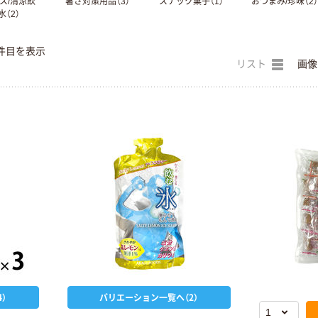
ス/清涼飲
暑さ対策用品（3）
スナック菓子（1）
おつまみ/珍味（2）
水（2）
件目を表示
リスト
画像
）
バリエーション一覧へ（2）