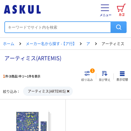
カゴ
メニュー
ホーム
メーカー名から探す - 【ア行】
ア
アーティミス
アーティミス(ARTEMIS)
1
1
件（8商品）中 1～1件を表示
表示切替
絞り込み
並び替え
アーティミス(ARTEMIS)
絞り込み