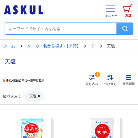
カゴ
メニュー
ホーム
メーカー名から探す - 【ア行】
ア
天塩
天塩
1
8
件（14商品）中 1～8件を表示
表示切替
絞り込み
並び替え
天塩
絞り込み