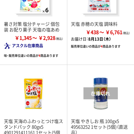
暑さ対策 塩分チャージ 個包
天塩 赤穂の天塩 調味料
装 お配り菓子 天塩の塩あめ
￥438
￥6,761
￥1,345
￥2,928
お届け日：
8月13日（木）
アスクル在庫商品
販売単位違いの商品が
4
商品あります
味・販売単位違いの商品が
4
商品あります
天塩 天海のふわっとつけ塩ス
天塩 やきしお 瓶 100gx5
タンドパック 80gx5
49563252 1セット(5個)（直送
4901291411161 1セット(5個
品）