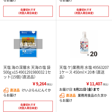
在庫切れです
在庫切れです
（次回入荷日未定）
（次回入荷日未定）
天塩 海の深層水 天海の塩 袋
天塩 ケ)業務用 水塩 49563207
500g x15 4901291980032 1セ
1ケース 450ml×20本（直送
ット(15個)（直送品）
品）
￥9,264
￥11,407
（税込）
（税込）
お届け日：
8月21日（金）まで
直送品
けいぷらんにんぐか
らお届け
直送品
業務用食品の久世か
らお届け
在庫切れです
（次回入荷日未定）