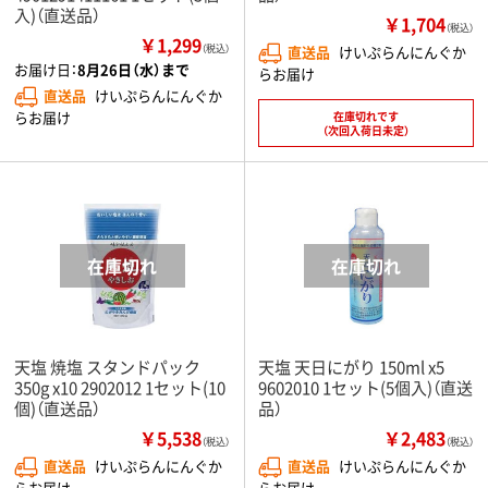
入)（直送品）
￥1,704
（税込）
￥1,299
（税込）
直送品
けいぷらんにんぐか
お届け日：
8月26日（水）まで
らお届け
直送品
けいぷらんにんぐか
らお届け
在庫切れです
（次回入荷日未定）
天塩 焼塩 スタンドパック
天塩 天日にがり 150ml x5
350g x10 2902012 1セット(10
9602010 1セット(5個入)（直送
個)（直送品）
品）
￥5,538
￥2,483
（税込）
（税込）
直送品
けいぷらんにんぐか
直送品
けいぷらんにんぐか
らお届け
らお届け