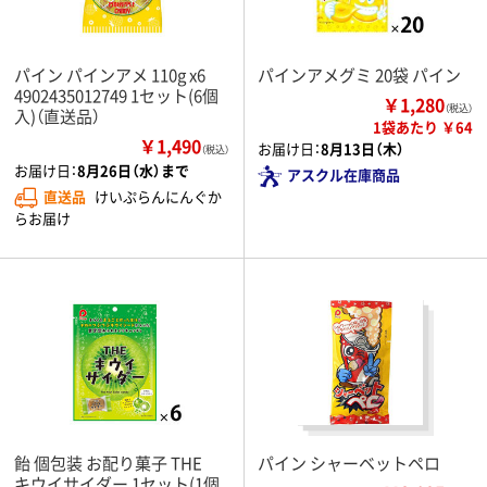
パイン パインアメ 110g x6
パインアメグミ 20袋 パイン
4902435012749 1セット(6個
￥1,280
（税込）
入)（直送品）
1袋あたり ￥64
￥1,490
お届け日：
8月13日（木）
（税込）
お届け日：
8月26日（水）まで
アスクル在庫商品
直送品
けいぷらんにんぐか
らお届け
飴 個包装 お配り菓子 THE
パイン シャーベットペロ
キウイサイダー 1セット(1個