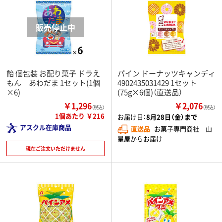
飴 個包装 お配り菓子 ドラえ
パイン ドーナッツキャンディ
もん あわだま 1セット(1個
4902435031429 1セット
×6)
(75g×6個)（直送品）
￥1,296
￥2,076
（税込）
（税込）
1個あたり ￥216
お届け日：
8月28日（金）まで
アスクル在庫商品
直送品
お菓子専門商社 山
星屋からお届け
現在ご注文いただけません