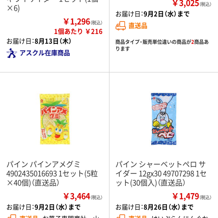
￥3,025
（税込）
×6)
お届け日：
9月2日（水）まで
￥1,296
（税込）
直送品
1個あたり ￥216
お届け日：
8月13日（木）
商品タイプ・販売単位違いの商品が
2
商品あ
ります
アスクル在庫商品
パイン パインアメグミ
パイン シャーベットペロ サ
4902435016693 1セット(5粒
イダー 12gx30 49707298 1セ
×40個)（直送品）
ット(30個入)（直送品）
￥3,464
￥1,479
（税込）
（税込）
お届け日：
9月2日（水）まで
お届け日：
8月26日（水）まで