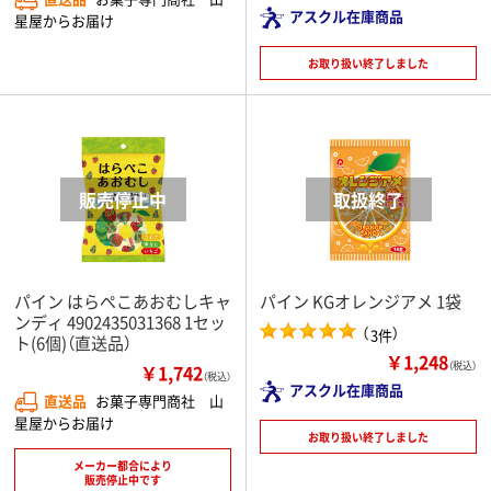
アスクル在庫商品
星屋からお届け
お取り扱い終了しました
パイン はらぺこあおむしキャ
パイン KGオレンジアメ 1袋
ンディ 4902435031368 1セッ
（
）
3件
ト(6個)（直送品）
￥1,248
（税込）
￥1,742
（税込）
アスクル在庫商品
直送品
お菓子専門商社 山
星屋からお届け
お取り扱い終了しました
メーカー都合により
販売停止中です