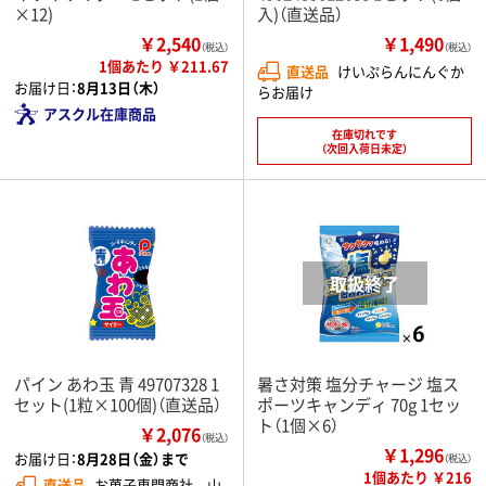
×12)
入)（直送品）
￥2,540
￥1,490
（税込）
（税込）
1個あたり ￥211.67
直送品
けいぷらんにんぐか
お届け日：
8月13日（木）
らお届け
アスクル在庫商品
在庫切れです
（次回入荷日未定）
パイン あわ玉 青 49707328 1
暑さ対策 塩分チャージ 塩ス
セット(1粒×100個)（直送品）
ポーツキャンディ 70g 1セッ
ト（1個×6）
￥2,076
（税込）
￥1,296
お届け日：
8月28日（金）まで
（税込）
1個あたり ￥216
直送品
お菓子専門商社 山