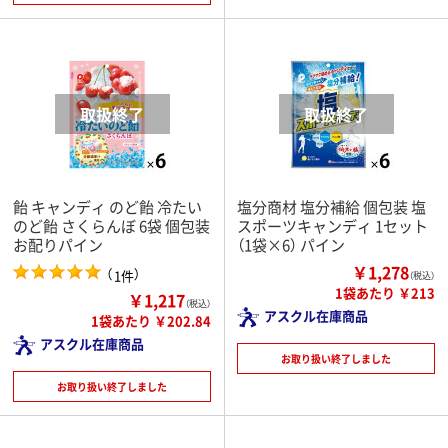
飴 キャンディ のど飴 冷たい
塩分商材 塩分補給 個包装 塩
のど飴 さくらんぼ 6袋 個包装
スポーツキャンディ 1セット
お配りパイン
（1袋×6） パイン
￥1,278
（
）
1件
（税込）
1袋あたり ￥213
￥1,217
（税込）
アスクル在庫商品
1袋あたり ￥202.84
アスクル在庫商品
お取り扱い終了しました
お取り扱い終了しました