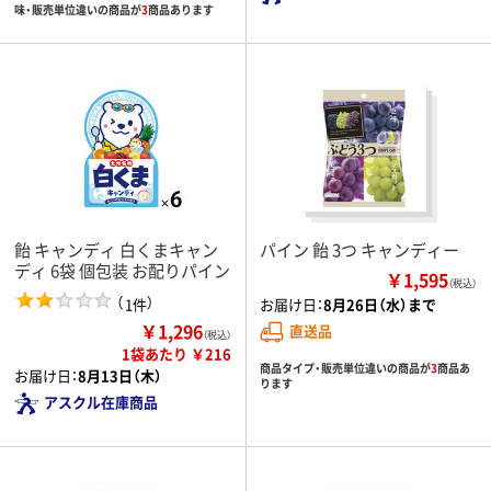
味・販売単位違いの商品が
3
商品あります
飴 キャンディ 白くまキャン
パイン 飴 3つ キャンディー
ディ 6袋 個包装 お配りパイン
￥1,595
（税込）
（
）
1件
お届け日：
8月26日（水）まで
￥1,296
直送品
（税込）
1袋あたり ￥216
商品タイプ・販売単位違いの商品が
3
商品あ
お届け日：
8月13日（木）
ります
アスクル在庫商品