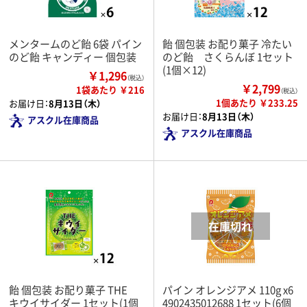
メンタームのど飴 6袋 パイン
飴 個包装 お配り菓子 冷たい
のど飴 キャンディー 個包装
のど飴 さくらんぼ 1セット
(1個×12)
￥1,296
（税込）
￥2,799
1袋あたり ￥216
（税込）
1個あたり ￥233.25
お届け日：
8月13日（木）
お届け日：
8月13日（木）
アスクル在庫商品
アスクル在庫商品
飴 個包装 お配り菓子 THE
パイン オレンジアメ 110g x6
キウイサイダー 1セット(1個
4902435012688 1セット(6個