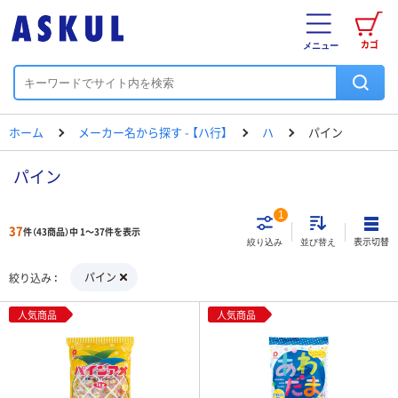
カゴ
メニュー
ホーム
メーカー名から探す - 【ハ行】
ハ
パイン
パイン
1
37
件（43商品）中 1～37件を表示
表示切替
絞り込み
並び替え
パイン
絞り込み
人気商品
人気商品