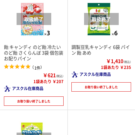
飴 キャンディ のど飴 冷たい
調製豆乳キャンディ 6袋 パイ
のど飴 さくらんぼ 3袋 個包装
ン 飴 あめ
お配りパイン
￥1,410
（税込）
（
）
1袋あたり ￥235
1件
アスクル在庫商品
￥621
（税込）
1袋あたり ￥207
お取り扱い終了しました
アスクル在庫商品
お取り扱い終了しました