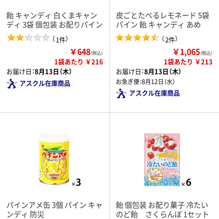
飴 キャンディ 白くまキャン
皮ごとたべるレモネード 5袋
ディ 3袋 個包装 お配りパイン
パイン 飴 キャンディ あめ
（
）
（
）
1件
2件
￥648
￥1,065
（税込）
（税込）
1袋あたり ￥216
1袋あたり ￥213
お届け日：
8月13日（木）
お届け日：
8月13日（木）
お急ぎ便：
8月12日（水）
アスクル在庫商品
アスクル在庫商品
パインアメ缶 3個 パイン キャ
飴 個包装 お配り菓子 冷たい
ンディ 防災
のど飴 さくらんぼ 1セット