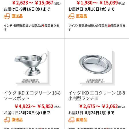
￥2,623
￥15,067
￥1,980
￥15,039
お届け日：
9月16日（水）まで
お届け日：
9月16日（水）まで
直送品
直送品
インチ・販売単位違いの商品が
8
商品ありま
サイズ・販売単位違いの商品が
10
商品ありま
す
す
イケダ IKD エコクリーン 18-8
イケダ IKD エコクリーン 18-8
ソースポット
小判型ランチ皿
￥4,922
￥5,852
￥2,675
￥3,062
お届け日：
8月26日（水）まで
お届け日：
8月24日（月）まで
直送品
直送品