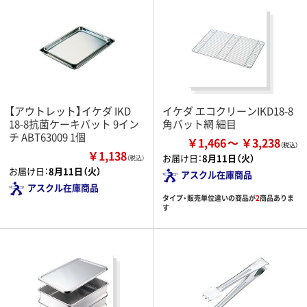
【アウトレット】イケダ IKD
イケダ エコクリーンIKD18-8
18-8抗菌ケーキバット 9イン
角バット網 細目
チ ABT63009 1個
￥1,466
￥3,238
￥1,138
お届け日：
8月11日（火）
（税込）
お届け日：
8月11日（火）
アスクル在庫商品
アスクル在庫商品
タイプ・販売単位違いの商品が
2
商品ありま
す