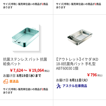
サイズ(呼称)・販売単位違いの商品が
2
商品
サイズ(呼称)・販売単位違いの商品が
2
商品
あります
あります
抗菌ステンレス バット 抗菌
【アウトレット】イケダ IKD
給食バット
18-8抗菌角バット 手札型
ABT60030 1個
￥7,624
￥19,064
￥796
お届け日：
8月19日（水）まで
（税込）
お届け日：
8月11日（火）
直送品
アスクル在庫商品
サイズ(呼称)・販売単位違いの商品が
2
商品
あります