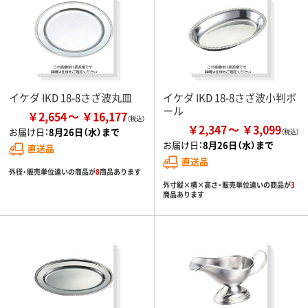
イケダ IKD 18-8さざ波丸皿
イケダ IKD 18-8さざ波小判ボ
ール
￥2,654
￥16,177
￥2,347
￥3,099
お届け日：
8月26日（水）まで
お届け日：
8月26日（水）まで
直送品
直送品
外径・販売単位違いの商品が
8
商品あります
外寸縦×横×高さ・販売単位違いの商品が
3
商品あります