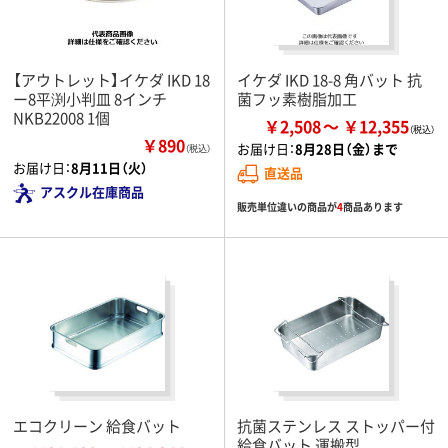
【アウトレット】イケダ IKD 18
イケダ IKD 18-8 角バット 抗
ー8平渕小判皿 8インチ
菌フッ素樹脂加工
NKB22008 1個
￥2,508
￥12,355
￥890
お届け日：
8月28日（金）まで
（税込）
お届け日：
8月11日（火）
直送品
アスクル在庫商品
販売単位違いの商品が
4
商品あります
エコクリーン 給食バット
抗菌ステンレス ストッパー付
給食バット 運搬型