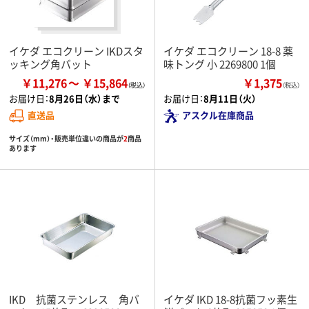
イケダ エコクリーン IKDスタ
イケダ エコクリーン 18-8 薬
ッキング角バット
味トング 小 2269800 1個
￥11,276
￥15,864
￥1,375
（税込）
お届け日：
8月26日（水）まで
お届け日：
8月11日（火）
直送品
アスクル在庫商品
サイズ（mm）・販売単位違いの商品が
2
商品
あります
IKD 抗菌ステンレス 角バ
イケダ IKD 18-8抗菌フッ素生