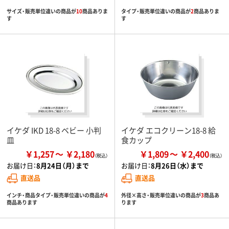
サイズ・販売単位違いの商品が
10
商品ありま
タイプ・販売単位違いの商品が
2
商品ありま
す
す
イケダ IKD 18-8 ベビー 小判
イケダ エコクリーン18-8 給
皿
食カップ
￥1,257
￥2,180
￥1,809
￥2,400
お届け日：
8月24日（月）まで
お届け日：
8月26日（水）まで
直送品
直送品
インチ・商品タイプ・販売単位違いの商品が
4
外径×高さ・販売単位違いの商品が
3
商品あ
商品あります
ります