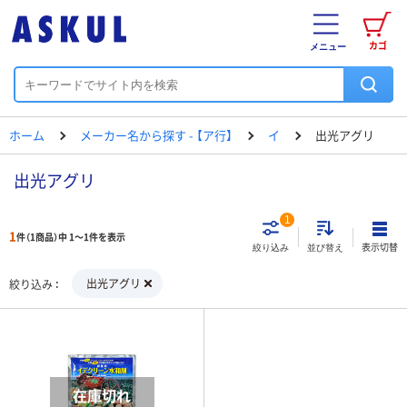
カゴ
メニュー
ホーム
メーカー名から探す - 【ア行】
イ
出光アグリ
出光アグリ
1
1
件（1商品）中 1～1件を表示
表示切替
絞り込み
並び替え
出光アグリ
絞り込み