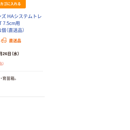
カゴに入れる
ンズ HAシステムトレ
T 7.5cm用
 1個（直送品）
直送品
月26日（水）
込）
・育苗箱。