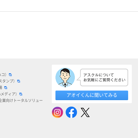
ハコ）
スタンプ）
場
bメディア）
アオイくんに聞いてみる
企業向けトータルソリュー