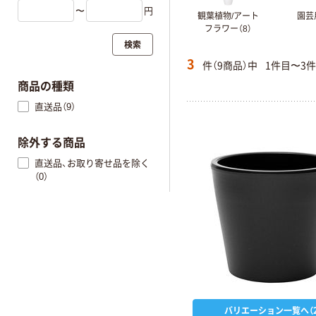
〜
円
観葉植物/アート
園芸
フラワー（8）
検索
3
件（9商品）中
1件目〜3
商品の種類
直送品（9）
除外する商品
直送品、お取り寄せ品を除く
（0）
バリエーション一覧へ（2