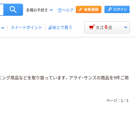
ヘルプ
各種お手続き
0
スイートポイント
あとで買う
カゴ
点
デニング用品などを取り扱っています。アライ・サンズの商品を9件ご用
ページ：
1
／
1