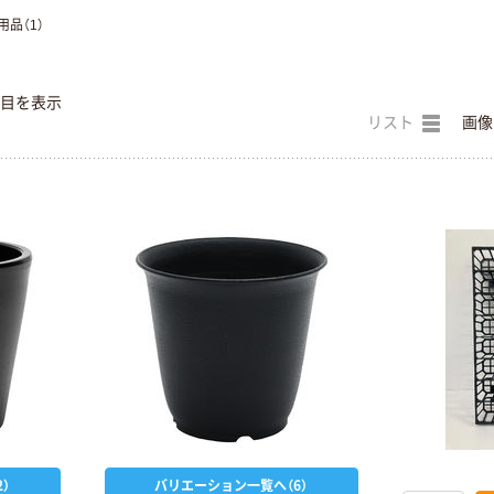
用品（1）
件目を表示
リスト
画像
）
バリエーション一覧へ（6）