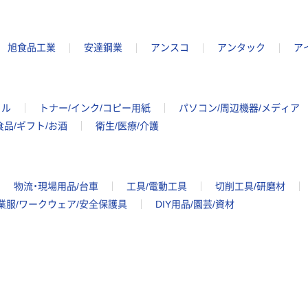
旭食品工業
安達鋼業
アンスコ
アンタック
ア
イル
トナー/インク/コピー用紙
パソコン/周辺機器/メディア
食品/ギフト/お酒
衛生/医療/介護
物流・現場用品/台車
工具/電動工具
切削工具/研磨材
業服/ワークウェア/安全保護具
DIY用品/園芸/資材