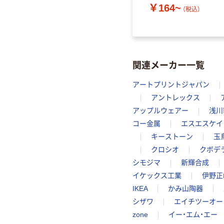
￥164~
（税込）
関連メーカー一覧
アートプリントジャパン
アントレックス
アップルウェアー
浅川
コー金属
エスエスケイ
キーストーン
玉
クロシオ
クボデ
シモジマ
新輝合成
イケックス工業
伊野正
IKEA
かみ山陶器
シザワ
エイチツーオー
zone
イー・エム・エー