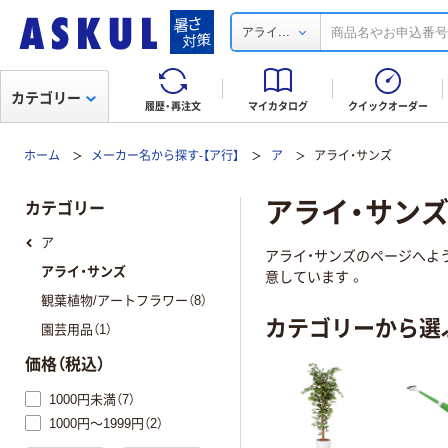
...
アライ
カテゴリー
履歴・再注文
マイカタログ
クイックオーダー
ホーム
メーカー名から探す-【ア行】
ア
アライ・サンズ
アライ・サン
カテゴリー
ア
アライ・サンズのページへよ
アライ・サンズ
意しています 。
観葉植物/アートフラワー（8）
カテゴリーから選
園芸用品（1）
価格（税込）
1000円未満（7）
1000円～1999円（2）