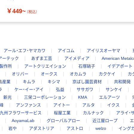
￥449~
（税込）
アール・エフ・ヤマカワ
アイコム
アイリスオーヤマ
アーテック
あずま工芸
アイメディア
American Metalcr
製作所
アートクリエイション
石塚硝子
イデアポート
オリバー
オークス
オカムラ
カクケイ
カ
鳥産業
キムラ
キシマ
京ばし園芸資材
共和開発
ラ
ケー・イー・アイ
弘益
ササガワ
サンケイ
新光
三栄コーポレーション
KMA
エルアーツ
峰
アンファンス
アイトー
アルタ
イクス
九州フラワーサービス
桜屋工業
カルナック
アライ・
AoyamaLab
グローバルアロー
近江屋ロープ
エ
岩や
アダストリア
アストロ
welzo
イング