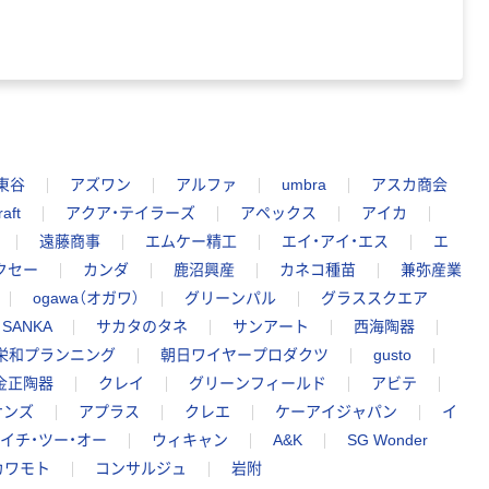
東谷
アズワン
アルファ
umbra
アスカ商会
aft
アクア・テイラーズ
アペックス
アイカ
遠藤商事
エムケー精工
エイ・アイ・エス
エ
クセー
カンダ
鹿沼興産
カネコ種苗
兼弥産業
ogawa（オガワ）
グリーンパル
グラススクエア
SANKA
サカタのタネ
サンアート
西海陶器
栄和プランニング
朝日ワイヤープロダクツ
gusto
金正陶器
クレイ
グリーンフィールド
アビテ
サンズ
アプラス
クレエ
ケーアイジャパン
イ
イチ・ツー・オー
ウィキャン
A&K
SG Wonder
カワモト
コンサルジュ
岩附