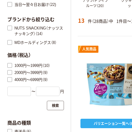
ナッツ/ドライフ
クッキ
当日〜翌々日お届け（22)
ルーツ（20）
ッ
13
ブランドから絞り込む
件（28商品）中
1件目〜
NUTS SNACKING（ナッツス
ナッキング）（14）
MDホールディングス（8）
人気商品
価格（税込）
1000円～1999円（10）
2000円～3999円（9）
4000円～6999円（9）
〜
円
検索
商品の種類
バリエーション一覧へ（6
直送品（6）