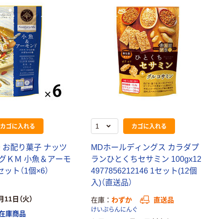
カゴに入れる
カゴに入れる
 お配り菓子 ナッツ
MDホールディングス カラダプ
グＫＭ 小魚＆アーモ
ランひとくちセサミン 100gx12
1セット（1個×6）
4977856212146 1セット(12個
入)（直送品）
月11日（火）
在庫
わずか
直送品
けいぷらんにんぐ
在庫商品