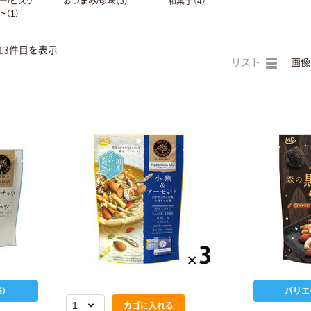
ー/ビスケ
おつまみ/珍味（3）
和菓子（4）
ト（1）
13件目を表示
リスト
画像
）
バリエ
カゴに入れる