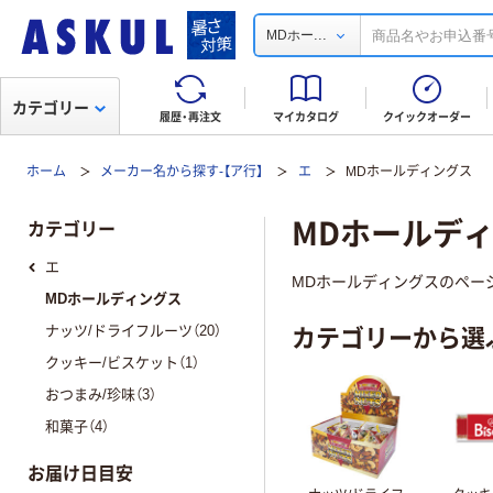
...
MDホー
カテゴリー
履歴・再注文
マイカタログ
クイックオーダー
ホーム
メーカー名から探す-【ア行】
エ
MDホールディングス
MDホールデ
カテゴリー
エ
MDホールディングスのペー
MDホールディングス
カテゴリーから選
ナッツ/ドライフルーツ（20）
クッキー/ビスケット（1）
おつまみ/珍味（3）
和菓子（4）
お届け日目安