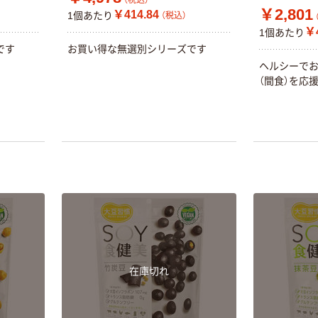
￥2,801
￥414.84
1個あたり
（税込）
￥4
1個あたり
です
お買い得な無選別シリーズです
ヘルシーで
（間食）を応
在庫切れ