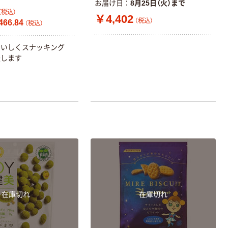
お届け日
8月25日（火）まで
（税込）
￥4,402
（税込）
66.84
（税込）
おいしくスナッキング
援します
在庫切れ
在庫切れ