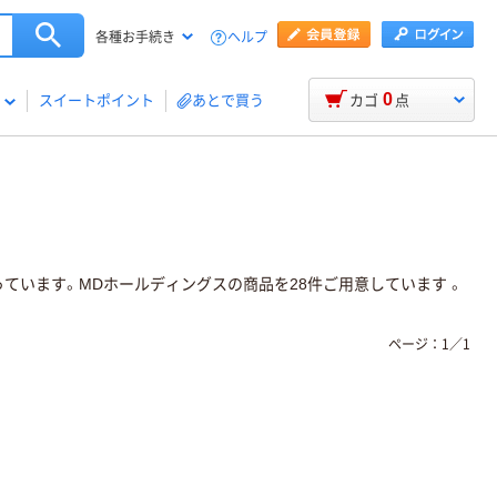
ヘルプ
各種お手続き
0
スイートポイント
あとで買う
カゴ
点
ています。MDホールディングスの商品を28件ご用意しています 。
ページ：
1
／
1