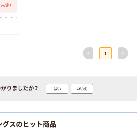
未定）
前へ
次へ
1
つかりましたか？
はい
いいえ
ングスのヒット商品