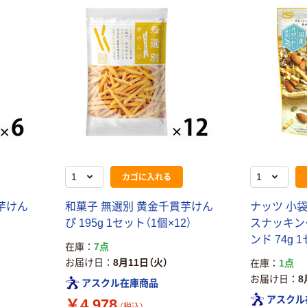
カゴに入れる
芋けん
和菓子 無選別 黄金千貫芋けん
ナッツ 小袋
）
ぴ 195g 1セット（1個×12）
スナッキン
ンド 74g 
在庫
7点
お届け日
8月11日（火）
在庫
1点
お届け日
8
アスクル在庫商品
アスクル
￥4,978
（税込）