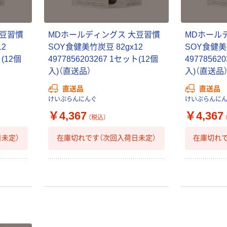
大豆習慣
MDホールディングス 大豆習慣
MDホール
12
SOY食健美竹炭豆 82gx12
SOY食健美抹
ト(12個
4977856203267 1セット(12個
49778562
入)（直送品）
入)（直送品
直送品
直送品
けいぷらんにんぐ
けいぷらんに
￥4,367
￥4,367
（税込）
未定）
在庫切れです（次回入荷日未定）
在庫切れで