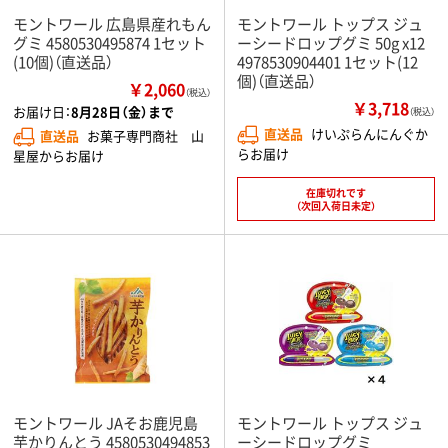
モントワール 広島県産れもん
モントワール トップス ジュ
グミ 4580530495874 1セット
ーシードロップグミ 50g x12
(10個)（直送品）
4978530904401 1セット(12
個)（直送品）
￥2,060
（税込）
￥3,718
お届け日：
8月28日（金）まで
（税込）
直送品
けいぷらんにんぐか
直送品
お菓子専門商社 山
らお届け
星屋からお届け
在庫切れです
（次回入荷日未定）
モントワール JAそお鹿児島
モントワール トップス ジュ
芋かりんとう 4580530494853
ーシードロップグミ