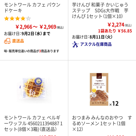
モントワール カフェ パウン
芋けんぴ 和菓子 かいじゅう
ドケーキ
ステップ SDGs大作戦 芋
けんぴ 1セット（1個×10）
￥2,274
￥2,966
￥2,969
（税込）
1袋あたり ￥56.85
お届け日：
9月2日（水）まで
お届け日：
8月11日（火）
直送品
アスクル在庫商品
味・販売単位違いの商品が
3
商品あります
モントワール カフェ ベルギ
おつまみ みんなのおやつ す
ーワッフル 4560211394887 1
るめソーメン 1セット（1個
セット(8個×3箱)（直送品）
×12）