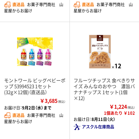
直送品
お菓子専門商社 山
直送品
お菓子専門商社 山
星屋からお届け
星屋からお届け
モントワール ビッグベビーポ
フルーツチップス 食べきりサ
ップ 53994523 1セット
イズ みんなのおやつ 濃旨バ
(32g×12個)（直送品）
ナナチップス 1セット(1個
×12)
￥3,685
（税込）
￥1,224
お届け日：
9月2日（水）まで
（税込）
1個あたり ￥102
直送品
お菓子専門商社 山
お届け日：
8月11日（火）
星屋からお届け
アスクル在庫商品