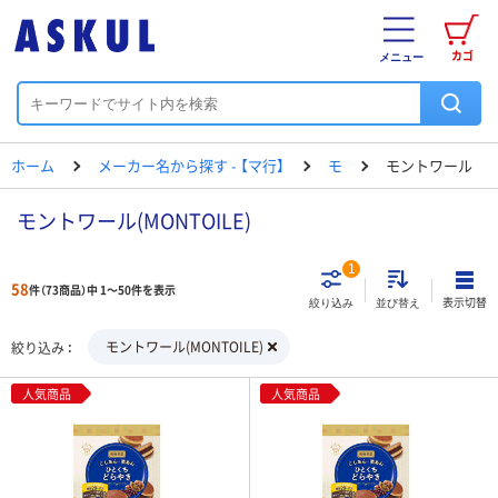
カゴ
メニュー
ホーム
メーカー名から探す - 【マ行】
モ
モントワール
モントワール(MONTOILE)
1
58
件（73商品）中 1～50件を表示
表示切替
絞り込み
並び替え
モントワール(MONTOILE)
絞り込み
人気商品
人気商品