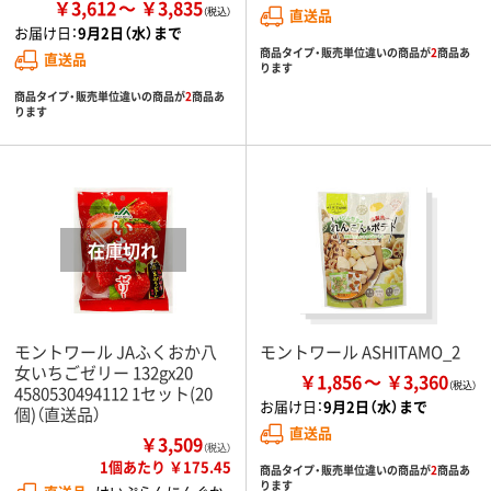
￥3,612
￥3,835
直送品
お届け日：
9月2日（水）まで
商品タイプ・販売単位違いの商品が
2
商品あ
直送品
ります
商品タイプ・販売単位違いの商品が
2
商品あ
ります
モントワール JAふくおか八
モントワール ASHITAMO_2
女いちごゼリー 132gx20
￥1,856
￥3,360
4580530494112 1セット(20
お届け日：
9月2日（水）まで
個)（直送品）
直送品
￥3,509
（税込）
1個あたり ￥175.45
商品タイプ・販売単位違いの商品が
2
商品あ
ります