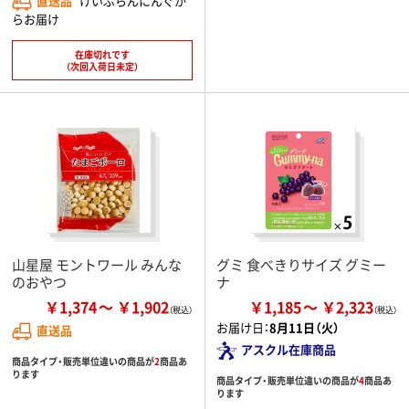
直送品
けいぷらんにんぐか
らお届け
在庫切れです
（次回入荷日未定）
山星屋 モントワール みんな
グミ 食べきりサイズ グミー
のおやつ
ナ
￥1,374
￥1,902
￥1,185
￥2,323
お届け日：
8月11日（火）
直送品
アスクル在庫商品
商品タイプ・販売単位違いの商品が
2
商品あ
ります
商品タイプ・販売単位違いの商品が
4
商品あ
ります