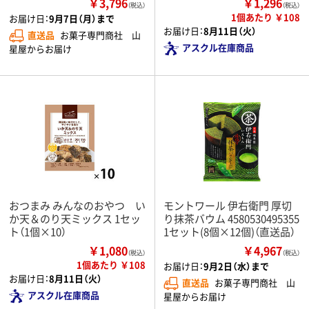
￥3,796
￥1,296
（税込）
（税込）
1個あたり ￥108
お届け日：
9月7日（月）まで
お届け日：
8月11日（火）
直送品
お菓子専門商社 山
アスクル在庫商品
星屋からお届け
おつまみ みんなのおやつ い
モントワール 伊右衛門 厚切
か天＆のり天ミックス 1セッ
り抹茶バウム 4580530495355
ト（1個×10）
1セット(8個×12個)（直送品）
￥1,080
￥4,967
（税込）
（税込）
1個あたり ￥108
お届け日：
9月2日（水）まで
お届け日：
8月11日（火）
直送品
お菓子専門商社 山
アスクル在庫商品
星屋からお届け