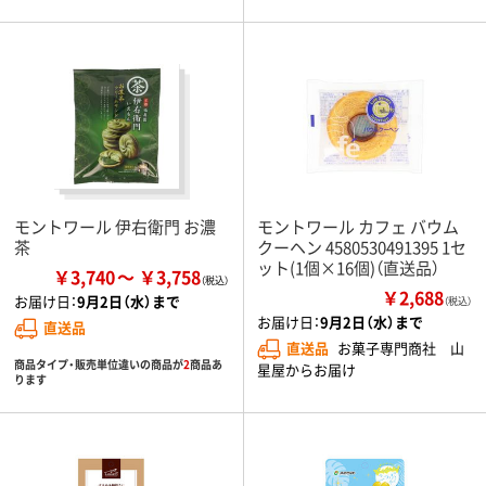
モントワール 伊右衛門 お濃
モントワール カフェ バウム
茶
クーヘン 4580530491395 1セ
ット(1個×16個)（直送品）
￥3,740
￥3,758
￥2,688
お届け日：
9月2日（水）まで
（税込）
お届け日：
9月2日（水）まで
直送品
直送品
お菓子専門商社 山
商品タイプ・販売単位違いの商品が
2
商品あ
星屋からお届け
ります