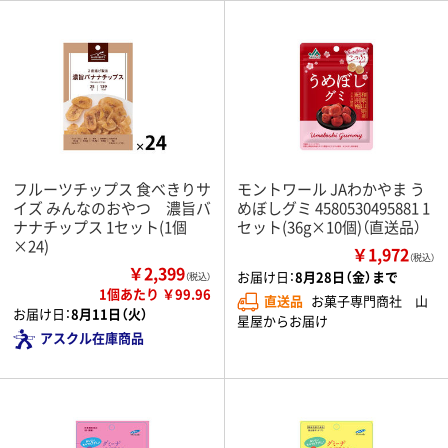
フルーツチップス 食べきりサ
モントワール JAわかやま う
イズ みんなのおやつ 濃旨バ
めぼしグミ 4580530495881 1
ナナチップス 1セット(1個
セット(36g×10個)（直送品）
×24)
￥1,972
（税込）
￥2,399
お届け日：
8月28日（金）まで
（税込）
1個あたり ￥99.96
直送品
お菓子専門商社 山
お届け日：
8月11日（火）
星屋からお届け
アスクル在庫商品