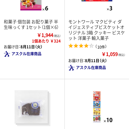
和菓子 個包装 お配り菓子 半
モントワール マクビティ ダ
生味っくす 1セット（1個×6）
イジェスティブビスケットオ
リジナル 3箱 クッキー ビスケ
￥1,944
（税込）
ット 洋菓子 輸入菓子
1個あたり ￥324
（
）
お届け日：
8月11日（火）
10件
￥1,059
アスクル在庫商品
（税込）
お届け日：
8月11日（火）
アスクル在庫商品