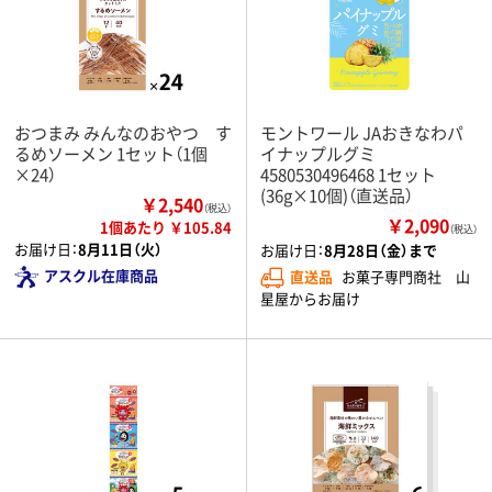
おつまみ みんなのおやつ す
モントワール JAおきなわパ
るめソーメン 1セット（1個
イナップルグミ
×24）
4580530496468 1セット
(36g×10個)（直送品）
￥2,540
（税込）
￥2,090
1個あたり ￥105.84
（税込）
お届け日：
8月11日（火）
お届け日：
8月28日（金）まで
アスクル在庫商品
直送品
お菓子専門商社 山
星屋からお届け