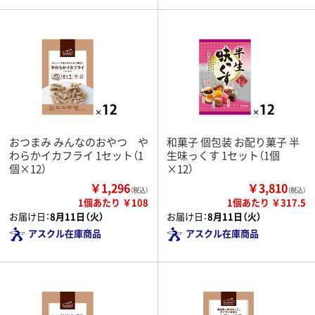
おつまみ みんなのおやつ や
和菓子 個包装 お配り菓子 半
わらかイカフライ 1セット（1
生味っくす 1セット（1個
個×12）
×12）
￥1,296
￥3,810
（税込）
（税込）
1個あたり ￥108
1個あたり ￥317.5
お届け日：
8月11日（火）
お届け日：
8月11日（火）
アスクル在庫商品
アスクル在庫商品