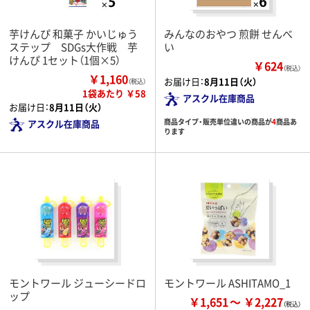
芋けんぴ 和菓子 かいじゅう
みんなのおやつ 煎餅 せんべ
ステップ SDGs大作戦 芋
い
けんぴ 1セット（1個×5）
￥624
（税込）
￥1,160
お届け日：
8月11日（火）
（税込）
1袋あたり ￥58
アスクル在庫商品
お届け日：
8月11日（火）
商品タイプ・販売単位違いの商品が
4
商品あ
アスクル在庫商品
ります
モントワール ジューシードロ
モントワール ASHITAMO_1
ップ
￥1,651
￥2,227