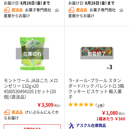
お届け日：
8月28日（金）まで
お届け日：
8月28日（金）まで
直送品
お菓子専門商社 山
直送品
お菓子専門商社 山
星屋からお届け
星屋からお届け
モントワール JAほこた メロ
ラ・メール・プラール スタン
ンゼリー 132g x20
ダードパック パレシトロ 3箱
4580530494105 1セット(20
クッキー ビスケット 輸入菓
個)（直送品）
子
￥3,509
（
）
1件
（税込）
￥1,080
直送品
けいぷらんにんぐか
（税込）
らお届け
1箱あたり ￥360
アスクル在庫商品
在庫切れです