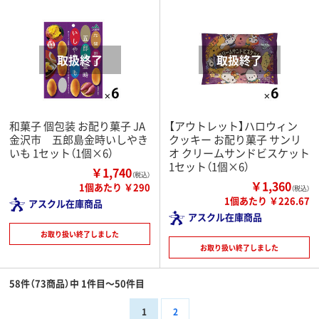
和菓子 個包装 お配り菓子 JA
【アウトレット】ハロウィン
金沢市 五郎島金時いしやき
クッキー お配り菓子 サンリ
いも 1セット（1個×6）
オ クリームサンドビスケット
1セット（1個×6）
￥1,740
（税込）
￥1,360
1個あたり ￥290
（税込）
1個あたり ￥226.67
アスクル在庫商品
アスクル在庫商品
お取り扱い終了しました
お取り扱い終了しました
58件（73商品）中 1件目～50件目
1
2