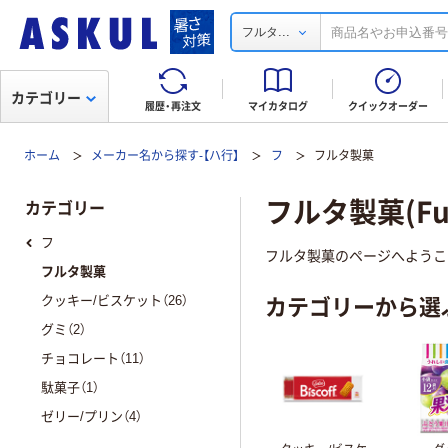
...
フルタ
カテゴリー
履歴・再注文
マイカタログ
クイックオーダー
ホーム
メーカー名から探す-【ハ行】
フ
フルタ製菓
フルタ製菓(Fur
カテゴリー
フ
フルタ製菓のページへようこ
フルタ製菓
カテゴリーから選
クッキー/ビスケット（26）
グミ（2）
チョコレート（11）
駄菓子（1）
ゼリー/プリン（4）