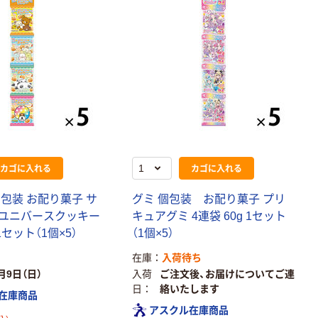
カゴに入れる
カゴに入れる
包装 お配り菓子 サ
グミ 個包装 お配り菓子 プリ
ユニバースクッキー
キュアグミ 4連袋 60g 1セット
 1セット（1個×5）
（1個×5）
在庫
入荷待ち
月9日（日）
入荷
ご注文後、お届けについてご連
日
絡いたします
在庫商品
アスクル在庫商品