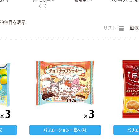
ミ（2）
チョコレート
駄菓子（1）
ゼリー/プリン（4）
（11）
29件目を表示
リスト
画像
）
バリエーション一覧へ（4）
バリエ