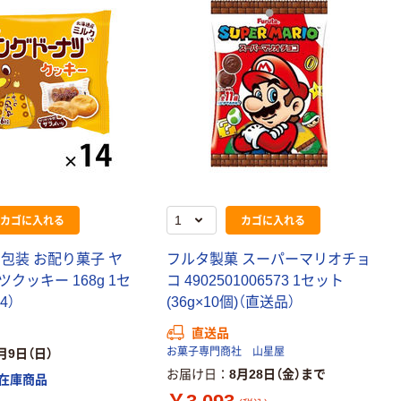
カゴに入れる
カゴに入れる
包装 お配り菓子 ヤ
フルタ製菓 スーパーマリオチョ
クッキー 168g 1セ
コ 4902501006573 1セット
4）
(36g×10個)（直送品）
直送品
お菓子専門商社 山星屋
月9日（日）
お届け日
8月28日（金）まで
在庫商品