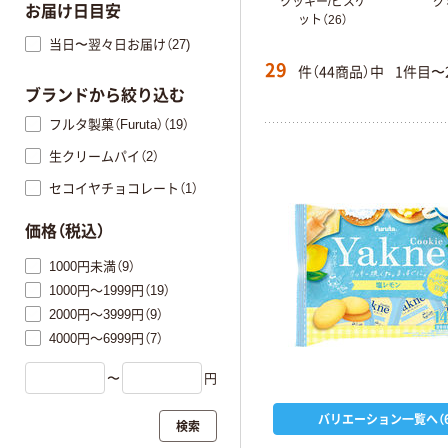
クッキー/ビスケ
グ
お届け日目安
ット（26）
当日〜翌々日お届け（27)
29
件（44商品）中
1件目〜
ブランドから絞り込む
フルタ製菓（Furuta）（19）
生クリームパイ（2）
セコイヤチョコレート（1）
価格（税込）
1000円未満（9）
1000円～1999円（19）
2000円～3999円（9）
4000円～6999円（7）
〜
円
バリエーション一覧へ（6
検索