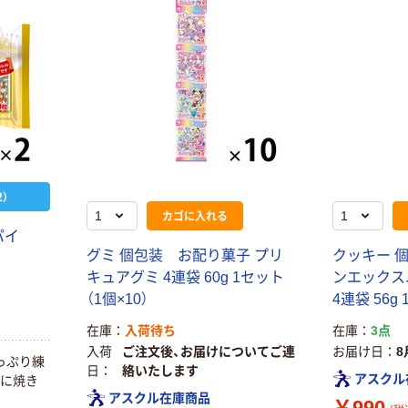
）
カゴに入れる
パイ
グミ 個包装 お配り菓子 プリ
クッキー 個
キュアグミ 4連袋 60g 1セット
ンエックス
（1個×10）
4連袋 56g
在庫
入荷待ち
在庫
3点
入荷
ご注文後、お届けについてご連
お届け日
8
っぷり練
日
絡いたします
アスクル
型に焼き
アスクル在庫商品
￥990