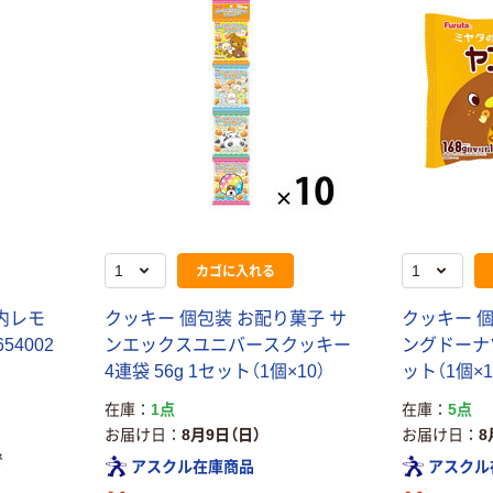
カゴに入れる
内レモ
クッキー 個包装 お配り菓子 サ
クッキー 個
654002
ンエックスユニバースクッキー
ングドーナツ
4連袋 56g 1セット（1個×10）
ット（1個×1
在庫
1点
在庫
5点
お届け日
8月9日（日）
お届け日
8
で
アスクル在庫商品
アスクル