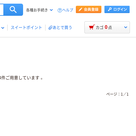
ヘルプ
各種お手続き
0
スイートポイント
あとで買う
カゴ
点
件ご用意しています 。
ページ：
1
／
1