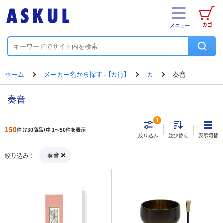
カゴ
メニュー
ホーム
メーカー名から探す - 【カ行】
カ
奏音
奏音
1
150
件（730商品）中 1～50件を表示
表示切替
絞り込み
並び替え
奏音
絞り込み