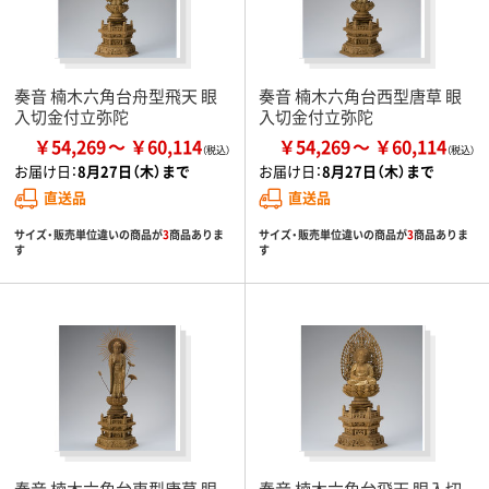
奏音 楠木六角台舟型飛天 眼
奏音 楠木六角台西型唐草 眼
入切金付立弥陀
入切金付立弥陀
￥54,269
￥60,114
￥54,269
￥60,114
お届け日：
8月27日（木）まで
お届け日：
8月27日（木）まで
直送品
直送品
サイズ・販売単位違いの商品が
3
商品ありま
サイズ・販売単位違いの商品が
3
商品ありま
す
す
奏音 楠木六角台東型唐草 眼
奏音 楠木六角台飛天 眼入切