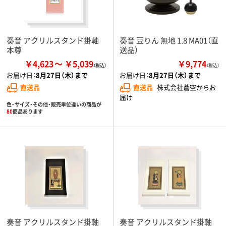
奏音 アクリルスタンド掛軸
奏音 豆りん 無地 1.8 MA01（直
本尊
送品）
￥4,623
￥5,039
￥9,774
（税込）
お届け日：
8月27日（木）まで
お届け日：
8月27日（木）まで
直送品
直送品
株式会社蒼空からお
届け
色・サイズ・その他・販売単位違いの商品が
80
商品あります
奏音 アクリルスタンド掛軸
奏音 アクリルスタンド掛軸