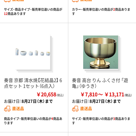
サイズ・商品タイプ・販売単位違いの商品が
カラー・販売単位違いの商品が
2
商品ありま
12
商品あります
す
奏音 京都 清水焼【花結晶2】 6
奏音 高台 りん ふくさ付 「遊
点セット 1セット（6点入）
亀」（ゆうき）
￥20,658
￥7,810
￥13,171
（税込）
お届け日：
8月27日（木）まで
お届け日：
8月27日（木）まで
直送品
直送品
商品タイプ・販売単位違いの商品が
4
商品あ
サイズ・販売単位違いの商品が
3
商品ありま
ります
す