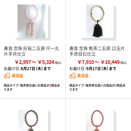
奏音 念珠 灰桜二五房 尺一丸
奏音 念珠 焦茶二五房 22玉片
片手共仕立
手虎目石仕立
￥2,997
￥5,324
￥7,910
￥10,449
お届け日：
8月27日（木）まで
お届け日：
9月17日（木）まで
直送品
直送品
商品タイプ・販売単位違いの商品が
3
商品あ
商品タイプ・販売単位違いの商品が
2
商品あ
ります
ります