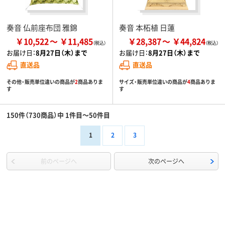
奏音 仏前座布団 雅錦
奏音 本柘植 日蓮
￥10,522
￥11,485
￥28,387
￥44,824
お届け日：
8月27日（木）まで
お届け日：
8月27日（木）まで
直送品
直送品
その他・販売単位違いの商品が
2
商品ありま
サイズ・販売単位違いの商品が
4
商品ありま
す
す
150件（730商品）中 1件目～50件目
1
2
3
前のページへ
次のページへ