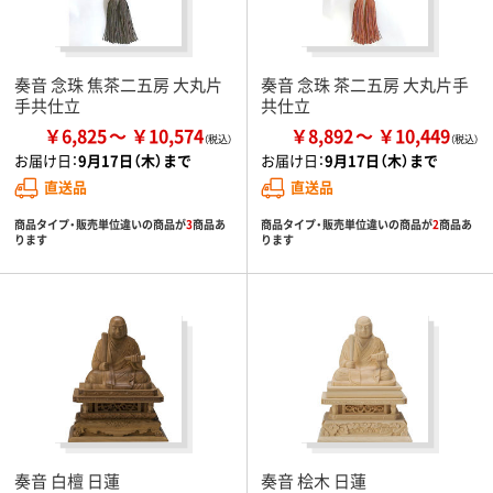
奏音 念珠 焦茶二五房 大丸片
奏音 念珠 茶二五房 大丸片手
手共仕立
共仕立
￥6,825
￥10,574
￥8,892
￥10,449
お届け日：
9月17日（木）まで
お届け日：
9月17日（木）まで
直送品
直送品
商品タイプ・販売単位違いの商品が
3
商品あ
商品タイプ・販売単位違いの商品が
2
商品あ
ります
ります
奏音 白檀 日蓮
奏音 桧木 日蓮