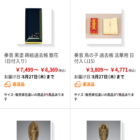
奏音 黒塗 蒔絵過去帳 散花
奏音 鳥の子 過去帳 法華用 日
（日付入り）
付入（J15）
￥7,499
￥8,369
￥3,809
￥4,771
お届け日：
8月27日（木）まで
お届け日：
8月27日（木）まで
直送品
直送品
サイズ・販売単位違いの商品が
5
商品ありま
サイズ・販売単位違いの商品が
7
商品ありま
す
す