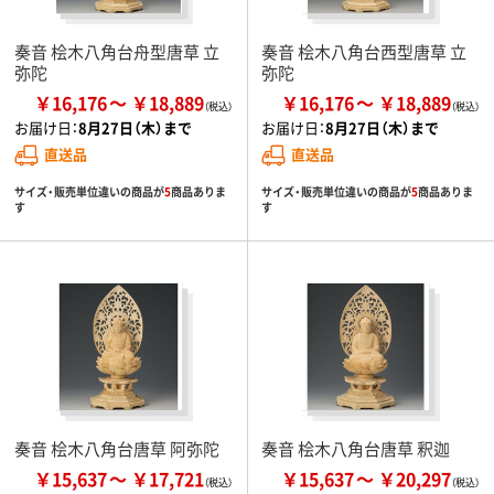
奏音 桧木八角台舟型唐草 立
奏音 桧木八角台西型唐草 立
弥陀
弥陀
￥16,176
￥18,889
￥16,176
￥18,889
お届け日：
8月27日（木）まで
お届け日：
8月27日（木）まで
直送品
直送品
サイズ・販売単位違いの商品が
5
商品ありま
サイズ・販売単位違いの商品が
5
商品ありま
す
す
奏音 桧木八角台唐草 阿弥陀
奏音 桧木八角台唐草 釈迦
￥15,637
￥17,721
￥15,637
￥20,297