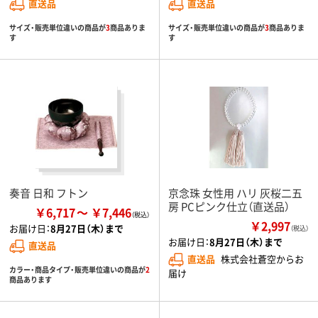
直送品
直送品
サイズ・販売単位違いの商品が
3
商品ありま
サイズ・販売単位違いの商品が
3
商品ありま
す
す
奏音 日和 フトン
京念珠 女性用 ハリ 灰桜二五
房 PCピンク仕立（直送品）
￥6,717
￥7,446
￥2,997
お届け日：
8月27日（木）まで
（税込）
お届け日：
8月27日（木）まで
直送品
直送品
株式会社蒼空からお
カラー・商品タイプ・販売単位違いの商品が
2
届け
商品あります