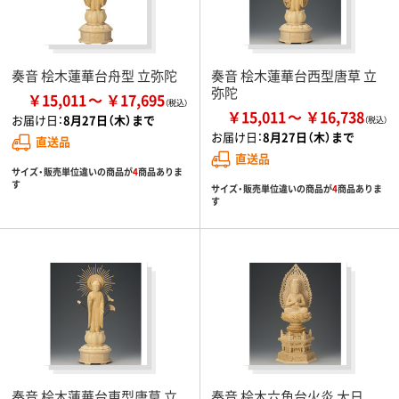
奏音 桧木蓮華台舟型 立弥陀
奏音 桧木蓮華台西型唐草 立
弥陀
￥15,011
￥17,695
￥15,011
￥16,738
お届け日：
8月27日（木）まで
お届け日：
8月27日（木）まで
直送品
直送品
サイズ・販売単位違いの商品が
4
商品ありま
す
サイズ・販売単位違いの商品が
4
商品ありま
す
奏音 桧木蓮華台東型唐草 立
奏音 桧木六角台火炎 大日