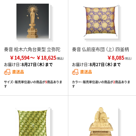
奏音 桧木六角台東型 立弥陀
奏音 仏前座布団 （上） 四釜柄
￥14,594
￥18,625
￥8,085
（税込）
お届け日：
8月27日（木）まで
お届け日：
8月27日（木）まで
直送品
直送品
サイズ・販売単位違いの商品が
5
商品ありま
カラー・販売単位違いの商品が
2
商品ありま
す
す