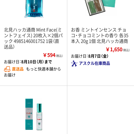
北見ハッカ通商 Mint Face(ミ
お香 ミントインセンス チョ
ントフェイス) 20枚入×2個パ
コ・チョコミントの香り 各35
ック 4985146001752 1袋（直
本入 20g 1個 北見ハッカ通商
送品）
￥1,650
（税込）
￥594
お届け日：
8月7日（金）
（税込）
お届け日：
8月10日（月）まで
アスクル在庫商品
直送品
もっと快適本舗から
お届け