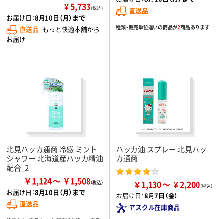
￥5,733
（税込）
直送品
お届け日：
8月10日（月）まで
種類・販売単位違いの商品が
2
商品あります
直送品
もっと快適本舗から
お届け
北見ハッカ通商 冷感 ミント
ハッカ油 スプレー 北見ハッ
シャワー 北海道産ハッカ精油
カ通商
配合_2
￥1,124
￥1,508
￥1,130
￥2,200
お届け日：
8月10日（月）まで
お届け日：
8月7日（金）
直送品
アスクル在庫商品