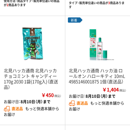
使用方法・商品タイプ・販売単位違いの商品
タイプ・販売単位違いの商品が
3
商品ありま
が
2
商品あります
す
新着
北見ハッカ通商 北見ハッカ
北見ハッカ通商 ハッカ油 ロ
チョコミント キャンディー
ールオン ハローキティ 10mL
170g 2030 1袋(170g入)（直送
4985146001875 1個（直送品）
品）
￥1,404
（税込）
￥450
お届け日：
8月10日（月）まで
（税込）
お届け日：
8月10日（月）まで
直送品
もっと快適本舗から
直送品
もっと快適本舗から
お届け
お届け