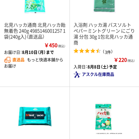
北見ハッカ通商 北見ハッカ飴
入浴剤 ハッカ湯 バスソルト
無着色 240g 4985146001257 1
ペパーミントグリーン にごり
袋(240g入)（直送品）
湯 分包 30g 1包北見ハッカ通
商
￥450
（税込）
（
）
3件
お届け日：
8月10日（月）まで
￥220
直送品
もっと快適本舗から
（税込）
お届け
入荷日：
8月8日（土）予定
アスクル在庫商品