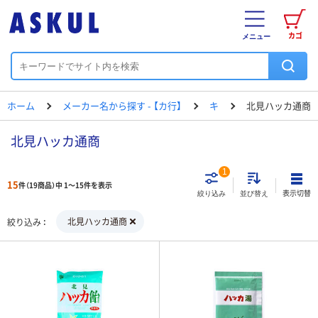
カゴ
メニュー
ホーム
メーカー名から探す - 【カ行】
キ
北見ハッカ通商
北見ハッカ通商
1
15
件（19商品）中 1～15件を表示
表示切替
絞り込み
並び替え
北見ハッカ通商
絞り込み