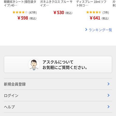
眼鏡拭きシート(個包装タ
ガネふきクロス ブルー サ
ディスプレー 18ml ソフ
ガ
イプ) 40…
イズ…
ト99コ…
本
￥530
(
47件
)
(
7件
)
（税込）
￥598
￥641
（税込）
（税込）
ランキング一覧
アスクルについて
お気軽にご質問ください。
新規会員登録
ログイン
ヘルプ