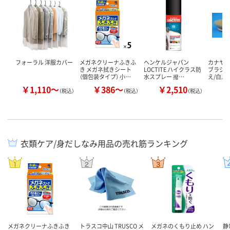
フォーラル 洋服カバー
メガネクリーナふきふ
ヘンケルジャパン
カナヤブ
き メガネ拭きシート
LOCTITE ハイクラス防
ブラシ F
（個包装タイプ） 小…
水スプレー 撥…
え/白馬毛
￥1,110～
￥386～
￥2,510
￥
（税込）
（税込）
（税込）
衣類ケア/身だしなみ用品の売れ筋ランキング
メガネクリーナふきふき
トラスコ中山 TRUSCO メ
メガネのくもり止め ハン
静