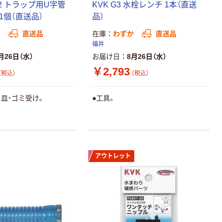
V12 トラップ用U字管
KVK G3 水栓レンチ 1本（直送
 用 1個（直送品）
品）
か
直送品
在庫
わずか
直送品
福井
月26日（水）
お届け日
8月26日（水）
￥2,793
（税込）
（税込）
目皿・ゴミ受け。
●工具。
アウトレット