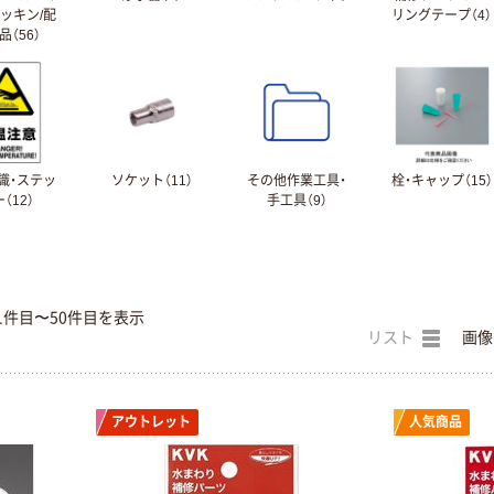
パッキン/配
リングテープ（4）
品（56）
識・ステッ
ソケット（11）
その他作業工具・
栓・キャップ（15）
（12）
手工具（9）
1件目〜50件目を表示
リスト
画像
アウトレット
人気商品