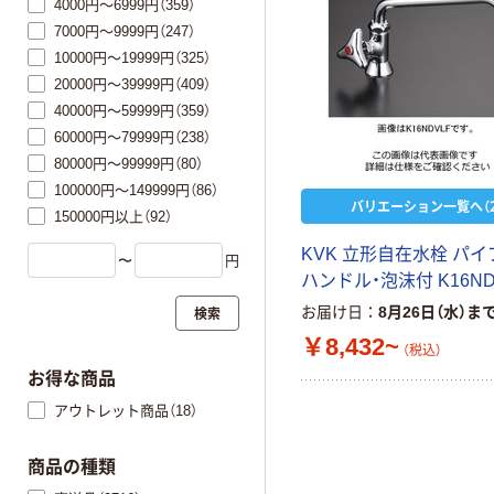
4000円～6999円（359）
7000円～9999円（247）
10000円～19999円（325）
20000円～39999円（409）
40000円～59999円（359）
60000円～79999円（238）
80000円～99999円（80）
100000円～149999円（86）
バリエーション一覧へ（2
150000円以上（92）
KVK 立形自在水栓 パイ
〜
円
ハンドル・泡沫付 K16ND
検索
お届け日
8月26日（水）ま
￥8,432~
（税込）
お得な商品
アウトレット商品（18）
商品の種類