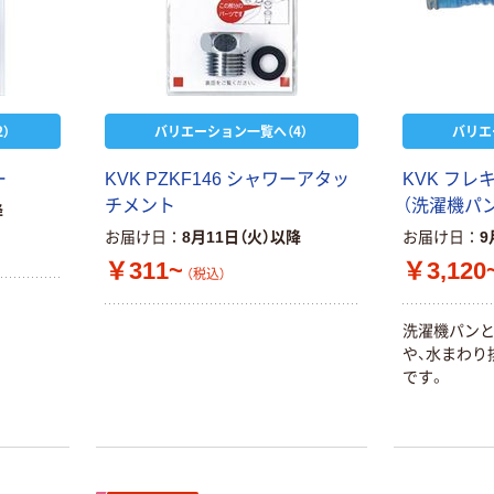
）
バリエーション一覧へ（4）
バリエ
ー
KVK PZKF146 シャワーアタッ
KVK フ
チメント
（洗濯機パ
降
お届け日
8月11日（火）以降
お届け日
9
￥311~
￥3,120
（税込）
洗濯機パン
や、水まわり
です。