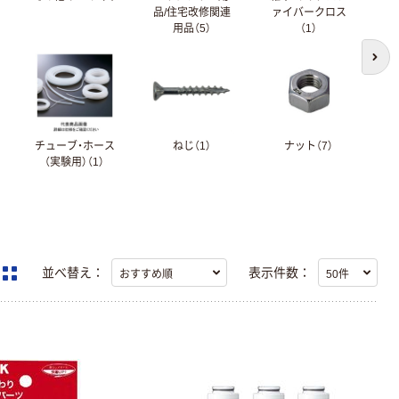
品/住宅改修関連
ァイバークロス
ョ
用品（5）
（1）
次の
チューブ・ホース
ねじ（1）
ナット（7）
（実験用）（1）
並べ替え：
表示件数：