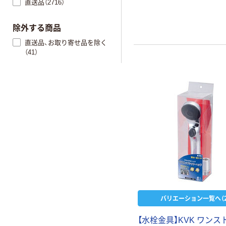
直送品（2716）
除外する商品
直送品、お取り寄せ品を除く
（41）
バリエーション一覧へ（2
【水栓金具】KVK ワン