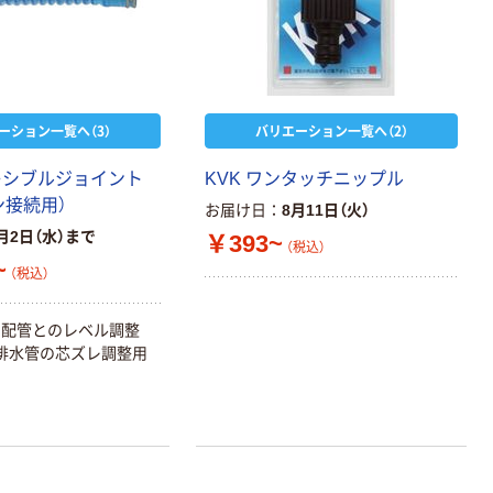
ーション一覧へ（3）
バリエーション一覧へ（2）
レキシブルジョイント
KVK ワンタッチニップル
ン接続用）
お届け日
8月11日（火）
月2日（水）まで
￥393~
（税込）
~
（税込）
と配管とのレベル調整
排水管の芯ズレ調整用