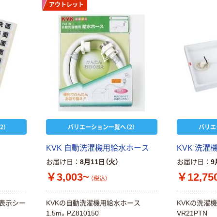
アウトレット
2）
バリエーション一覧へ（2）
バリエ
KVK 自動洗濯機用給水ホース
KVK 洗濯
お届け日
8月11日（火）
お届け日
9
￥3,003~
￥12,75
（税込）
表示シー
KVKの自動洗濯機用給水ホース
KVKの洗濯機
1.5m。PZ810150
VR21PTN