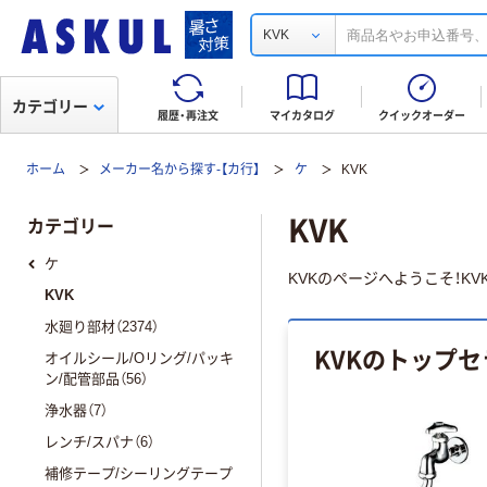
KVK
カテゴリー
履歴・再注文
マイカタログ
クイックオーダー
ホーム
メーカー名から探す-【カ行】
ケ
KVK
KVK
カテゴリー
ケ
KVKのページへようこそ！K
KVK
水廻り部材（2374）
KVKのトップセ
オイルシール/Oリング/パッキ
ン/配管部品（56）
浄水器（7）
レンチ/スパナ（6）
補修テープ/シーリングテープ