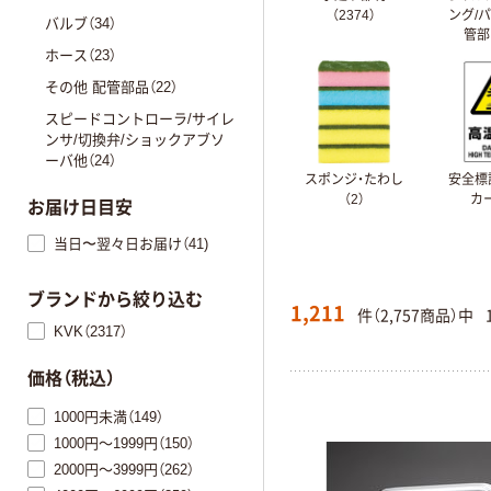
（2374）
ング/
バルブ（34）
管部
ホース（23）
その他 配管部品（22）
スピードコントローラ/サイレ
ンサ/切換弁/ショックアブソ
ーバ他（24）
スポンジ・たわし
安全標
（2）
カー
お届け日目安
当日〜翌々日お届け（41)
ブランドから絞り込む
1,211
件（2,757商品）中
KVK（2317）
価格（税込）
1000円未満（149）
1000円～1999円（150）
2000円～3999円（262）