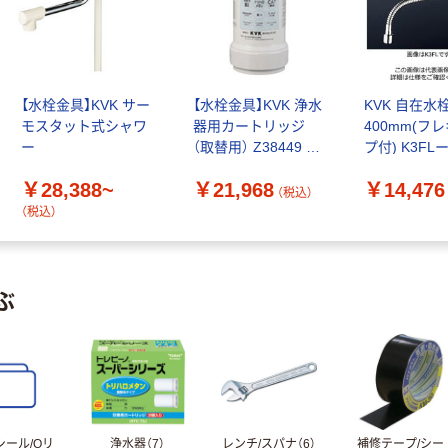
【水栓金具】KVK サー
【水栓金具】KVK 浄水
KVK 自在水
モスタット式シャワ
器用カートリッジ
400mm(フ
ー
（取替用） Z38449 1
プ付) K3FLー
個（直送品）
セット(2個)
￥28,388~
￥21,968
￥14,476
（税込）
（税込）
ぶ
シール/Oリ
浄水器（7）
レンチ/スパナ（6）
補修テープ/シー