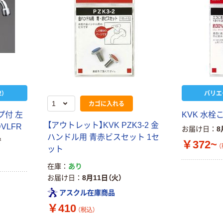
）
バリエ
カゴに入れる
プ付 左
KVK 水栓
【アウトレット】KVK PZK3-2 金
VLFR
お届け日
8
ハンドル用 青赤ビスセット 1セ
で
￥372~
（
ット
在庫
あり
お届け日
8月11日（火）
アスクル在庫商品
￥410
（税込）