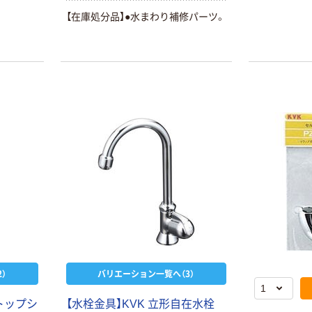
【在庫処分品】●水まわり補修パーツ。
）
バリエーション一覧へ（3）
ストップシ
【水栓金具】KVK 立形自在水栓