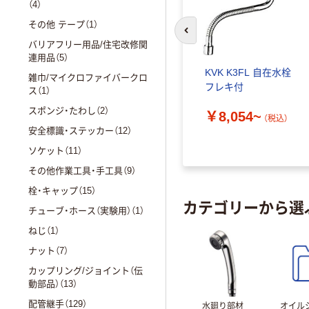
（4）
その他 テープ（1）
前のスライドへ
バリアフリー用品/住宅改修関
連用品（5）
KVK K3FL 自在水栓
雑巾/マイクロファイバークロ
フレキ付
ス（1）
スポンジ・たわし（2）
￥8,054~
（税込）
安全標識・ステッカー（12）
ソケット（11）
その他作業工具・手工具（9）
栓・キャップ（15）
カテゴリーから選
チューブ・ホース（実験用）（1）
ねじ（1）
ナット（7）
カップリング/ジョイント（伝
動部品）（13）
配管継手（129）
水廻り部材
オイル