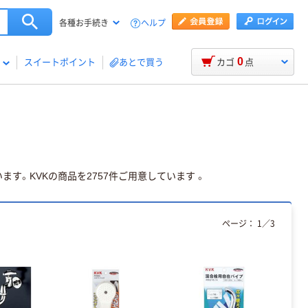
ヘルプ
各種お手続き
0
スイートポイント
あとで買う
カゴ
点
ます。KVKの商品を2757件ご用意しています 。
ページ：
1
／
3