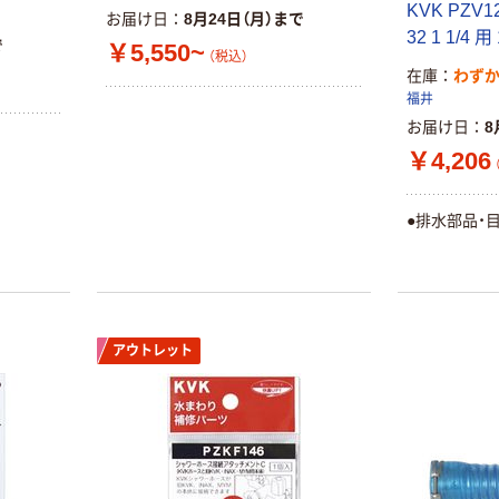
KVK PZ
お届け日
8月24日（月）まで
32 1 1/4
で
￥5,550~
（税込）
在庫
わず
福井
お届け日
8
￥4,206
●排水部品・
アウトレット