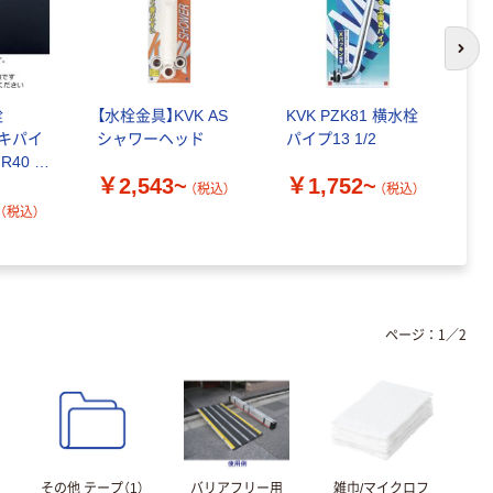
次の
栓
【水栓金具】KVK AS
KVK PZK81 横水栓
【
レキパイ
シャワーヘッド
パイプ13 1/2
止
R40 1
ッ
￥2,543~
￥1,752~
（直送品）
（税込）
（税込）
￥
（税込）
ページ：
1
／
2
その他 テープ（1）
バリアフリー用
雑巾/マイクロフ
カ