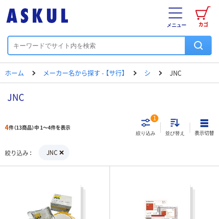
カゴ
メニュー
ホーム
メーカー名から探す - 【サ行】
シ
JNC
JNC
1
4
件（13商品）中 1～4件を表示
表示切替
絞り込み
並び替え
JNC
絞り込み