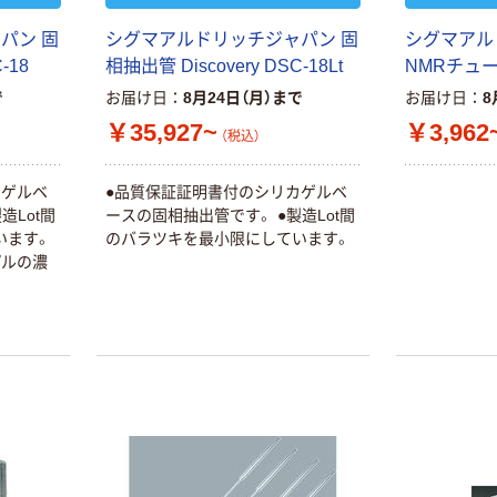
パン 固
シグマアルドリッチジャパン 固
シグマアル
-18
相抽出管 Discovery DSC-18Lt
NMRチュ
で
お届け日
8月24日（月）まで
お届け日
8
￥35,927~
￥3,962
（税込）
カゲルベ
●品質保証証明書付のシリカゲルベ
造Lot間
ースの固相抽出管です。 ●製造Lot間
います。
のバラツキを最小限にしています。
プルの濃