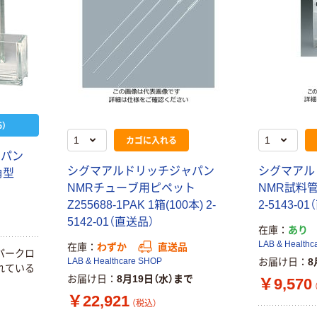
）
カゴに入れる
ャパン
シグマアルドリッチジャパン
シグマアル
角型
NMRチューブ用ピペット
NMR試料管ラ
Z255688-1PAK 1箱(100本) 2-
2-5143-0
5142-01（直送品）
在庫
あり
LAB & Healthc
在庫
わずか
直送品
パークロ
LAB & Healthcare SHOP
お届け日
8
れている
お届け日
8月19日（水）まで
￥9,570
￥22,921
（税込）