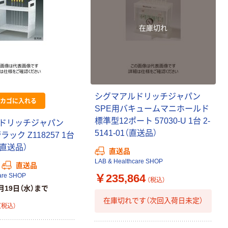
在庫切れ
シグマアルドリッチジャパン
カゴに入れる
SPE用バキュームマニホールド
標準型12ポート 57030-U 1台 2-
ドリッチジャパン
5141-01（直送品）
ック Z118257 1台
1（直送品）
直送品
LAB & Healthcare SHOP
直送品
￥235,864
are SHOP
（税込）
月19日（水）まで
在庫切れです（次回入荷日未定）
（税込）