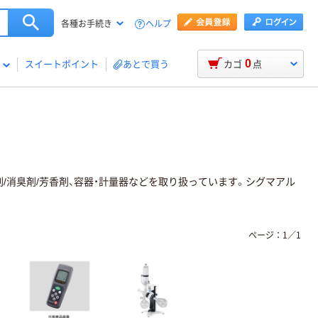
ヘルプ
各種お手続き
0
スイートポイント
あとで買う
カゴ
点
/消臭剤/芳香剤、容器・計量器などを取り扱っています。シグマアル
ページ：
1
／
1