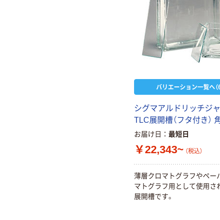
バリエーション一覧へ（6
シグマアルドリッチジ
TLC展開槽（フタ付き） 
お届け日
最短日
￥22,343~
（税込）
薄層クロマトグラフやペー
マトグラフ用として使用さ
展開槽です。