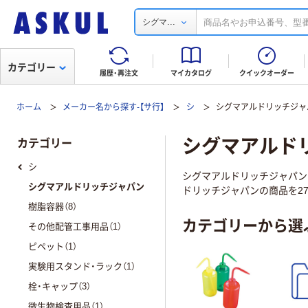
...
シグマ
カテゴリー
履歴・再注文
マイカタログ
クイックオーダー
ホーム
メーカー名から探す-【サ行】
シ
シグマアルドリッチジャ
シグマアルド
カテゴリー
シ
シグマアルドリッチジャパン
シグマアルドリッチジャパン
ドリッチジャパンの商品を27
樹脂容器（8）
カテゴリーから選
その他配管工事用品（1）
ピペット（1）
実験用スタンド・ラック（1）
栓・キャップ（3）
微生物検査用品（1）