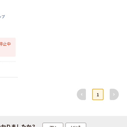
ップ
停止中
前へ
次へ
1
つかりましたか？