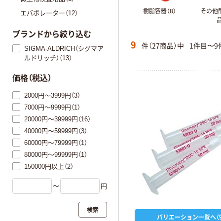
樹脂容器（8）
その他
エバポレーター（12）
品
ブランドから絞り込む
9
件（27商品）中
1件目〜9
SIGMA-ALDRICH（シグマア
ルドリッチ）（13）
価格（税込）
2000円～3999円（3）
7000円～9999円（1）
20000円～39999円（16）
40000円～59999円（3）
60000円～79999円（1）
80000円～99999円（1）
150000円以上（2）
〜
円
検索
バリエーション一覧へ（9