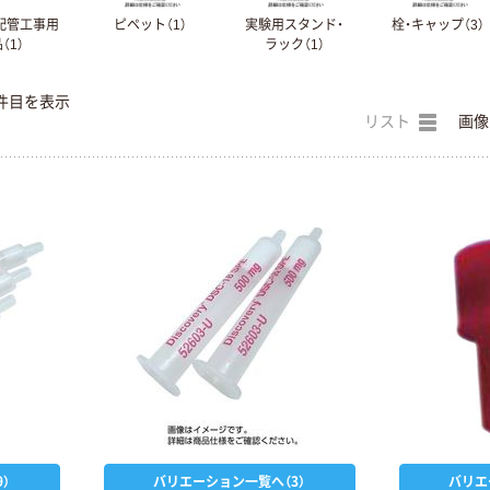
配管工事用
ピペット（1）
実験用スタンド・
栓・キャップ（3）
（1）
ラック（1）
件目を表示
リスト
画像
）
バリエーション一覧へ（3）
バリエ