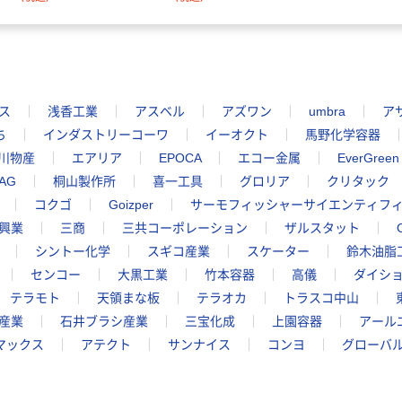
ス
浅香工業
アスベル
アズワン
umbra
ア
ち
インダストリーコーワ
イーオクト
馬野化学容器
川物産
エアリア
EPOCA
エコー金属
EverGreen
AG
桐山製作所
喜一工具
グロリア
クリタック
コクゴ
Goizper
サーモフィッシャーサイエンティフ
興業
三商
三共コーポレーション
ザルスタット
シントー化学
スギコ産業
スケーター
鈴木油脂
センコー
大黒工業
竹本容器
高儀
ダイシ
テラモト
天領まな板
テラオカ
トラスコ中山
産業
石井ブラシ産業
三宝化成
上園容器
アール
マックス
アテクト
サンナイス
コンヨ
グローバ