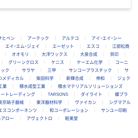
サヒペン
アーテック
アルテコ
アイ・エイ・シー
エイ・エム・ジェイ
エーゼット
エスコ
江部松商
オオモリ
大澤ワックス
大泉合成
貝印
グリーンクロス
ケニス
ケーエム化学
コーニ
ィック
サラヤ
三甲
サンコープラスチック
サ
Ciメディカル
柴田科学
新輝合成
伸和
ジェク
工業
積水成型工業
積水マテリアルソリューションズ
ョートレーディング
TARSONS
ダイライト
蝶プラ
東京硝子器械
東洋器材科学
ヴァイカン
シグマアル
エスコンポーネンツ
和コーポレーション
サンユー印刷
ルアロー
アヴェクトロ
粧美堂