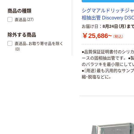
シグマアルドリッチジャ
商品の種類
相抽出管 Discovery DSC
直送品（27）
お届け日
8月24日（月）ま
￥25,686~
除外する商品
（税込）
直送品、お取り寄せ品を除く
（0）
●品質保証証明書付のシリ
ースの固相抽出管です。 ●製
のバラツキを最小限にして
●〔用途〕最も汎用的なサン
縮・脱塩などに。