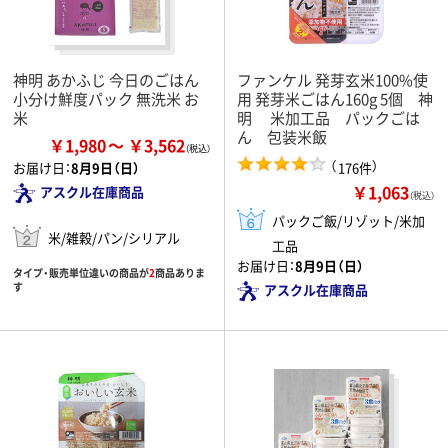
神明 あかふじ 今日のごはん
ファンケル 発芽玄米100%使
小分け鮮度パック 無洗米 お
用 発芽米ごはん160g 5個 神
米
明 米加工品 パックごは
ん 包装米飯
￥1,980
￥3,562
（
）
176件
お届け日：
8月9日（日）
￥1,063
アスクル在庫商品
（税込）
パックご飯/リゾット/米加
米/雑穀/パン/シリアル
工品
お届け日：
8月9日（日）
タイプ・販売単位違いの商品が
2
商品ありま
す
アスクル在庫商品