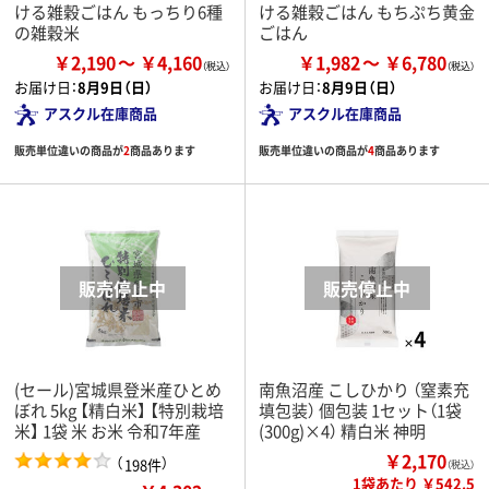
ける雑穀ごはん もっちり6種
ける雑穀ごはん もちぷち黄金
の雑穀米
ごはん
￥2,190
￥4,160
￥1,982
￥6,780
お届け日：
8月9日（日）
お届け日：
8月9日（日）
アスクル在庫商品
アスクル在庫商品
販売単位違いの商品が
2
商品あります
販売単位違いの商品が
4
商品あります
(セール)宮城県登米産ひとめ
南魚沼産 こしひかり （窒素充
ぼれ 5kg 【精白米】 【特別栽培
填包装） 個包装 1セット（1袋
米】 1袋 米 お米 令和7年産
(300g)×4） 精白米 神明
￥2,170
（
）
198件
（税込）
1袋あたり ￥542.5