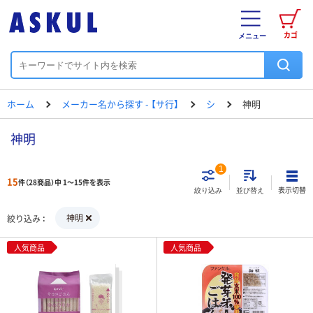
カゴ
メニュー
ホーム
メーカー名から探す - 【サ行】
シ
神明
神明
1
15
件（28商品）中 1～15件を表示
表示切替
絞り込み
並び替え
神明
絞り込み
人気商品
人気商品