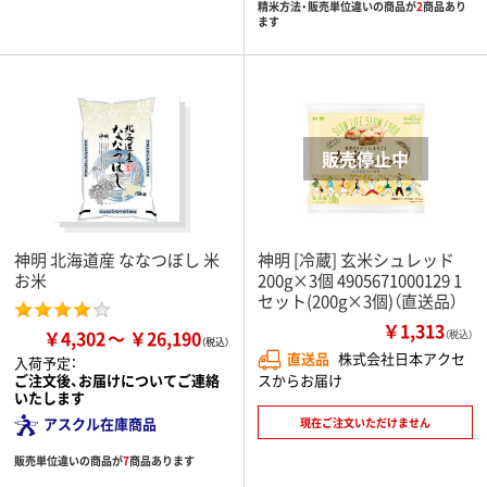
精米方法・販売単位違いの商品が
2
商品あり
ます
神明 北海道産 ななつぼし 米
神明 [冷蔵] 玄米シュレッド
お米
200g×3個 4905671000129 1
セット(200g×3個)（直送品）
￥1,313
￥4,302
￥26,190
（税込）
直送品
株式会社日本アクセ
入荷予定：
スからお届け
ご注文後、お届けについてご連絡
いたします
アスクル在庫商品
現在ご注文いただけません
販売単位違いの商品が
7
商品あります