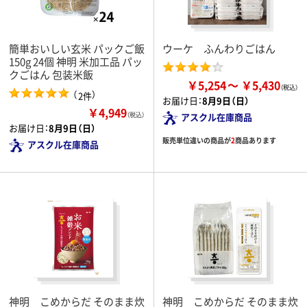
簡単おいしい玄米 パックご飯
ウーケ ふんわりごはん
150g 24個 神明 米加工品 パッ
クごはん 包装米飯
￥5,254
￥5,430
（
）
2件
お届け日：
8月9日（日）
￥4,949
（税込）
アスクル在庫商品
お届け日：
8月9日（日）
販売単位違いの商品が
2
商品あります
アスクル在庫商品
神明 こめからだ そのまま炊
神明 こめからだ そのまま炊