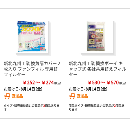
新北九州工業 換気扇カバー 2
新北九州工業 簡換ボーイ キ
枚入り ファンフィル 専用替
ャップ式 各社共用替えフィル
フィルター
ター
￥252
￥274
￥530
￥570
お届け日：
8月14日（金）
お届け日：
8月14日（金）
直送品
直送品
タイプ・販売単位違いの商品が
2
商品ありま
商品タイプ・販売単位違いの商品が
2
商品あ
す
ります