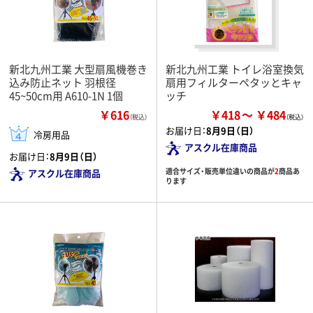
新北九州工業 大型扇風機巻き
新北九州工業 トイレ浴室換気
込み防止ネット 羽根径
扇用フィルターペタッとキャ
45~50cm用 A610-1N 1個
ッチ
￥616
￥418
￥484
（税込）
お届け日：
8月9日（日）
冷房用品
アスクル在庫商品
お届け日：
8月9日（日）
適合サイズ・販売単位違いの商品が
2
商品あ
アスクル在庫商品
ります