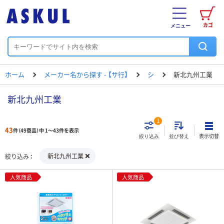
カゴ
メニュー
ホーム
メーカー名から探す - 【サ行】
シ
新北九州工業
新北九州工業
1
43
件（49商品）中 1～43件を表示
表示切替
絞り込み
並び替え
新北九州工業
絞り込み
人気商品
人気商品