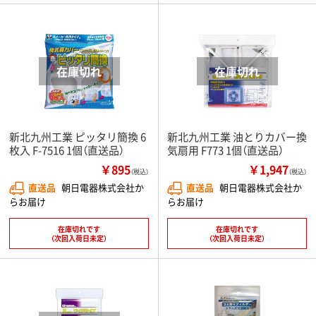
新北九州工業 ピッタリ簡換 6
新北九州工業 油とりカバー換
枚入 F-7516 1個（直送品）
気扇用 F773 1個（直送品）
￥895
￥1,947
（税込）
（税込）
直送品
朝日電器株式会社か
直送品
朝日電器株式会社か
らお届け
らお届け
在庫切れです
在庫切れです
（次回入荷日未定）
（次回入荷日未定）