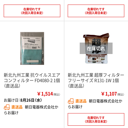
在庫切れです
在庫切れです
（次回入荷日未定）
（次回入荷日未定）
新北九州工業 抗ウイルスエア
新北九州工業 超厚フィルター
コンフィルター FD4080-2 1個
フリーサイズ R131-1W 1個
（直送品）
（直送品）
￥1,514
￥1,107
（税込）
（税込）
お届け日：
8月26日（水）
直送品
朝日電器株式会社か
らお届け
直送品
朝日電器株式会社か
らお届け
在庫切れです
（次回入荷日未定）