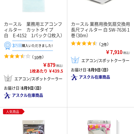
カースル 業務用エアコンフ
カースル 業務用換気扇交換用
ィルター カットタイプ
長尺フィルター 白 SW-7636 1
白 E-4152 1パック（2枚入）
巻（30m）
（
）
2件
3
万回
購入いただきました！
￥7,910
（税込）
（
）
10件
エアコン/スポットクーラー
￥879
（税込）
お届け日：
8月9日（日）
1枚あたり ￥439.5
アスクル在庫商品
エアコン/スポットクーラー
お届け日：
8月9日（日）
アスクル在庫商品
人気商品