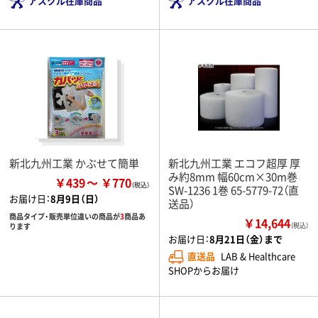
アスクル在庫商品
アスクル在庫商品
新北九州工業 かぶせて簡単
新北九州工業 エコフ超厚 厚
み約8mm 幅60cm×30m巻
￥439
￥770
SW-1236 1巻 65-5779-72（直
お届け日：
8月9日（日）
送品）
商品タイプ・販売単位違いの商品が
3
商品あ
￥14,644
ります
（税込）
お届け日：
8月21日（金）まで
直送品
LAB & Healthcare
SHOPからお届け