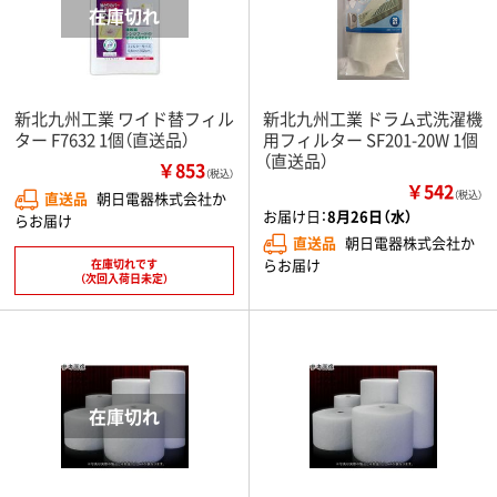
新北九州工業 ワイド替フィル
新北九州工業 ドラム式洗濯機
ター F7632 1個（直送品）
用フィルター SF201-20W 1個
（直送品）
￥853
（税込）
￥542
直送品
朝日電器株式会社か
（税込）
お届け日：
8月26日（水）
らお届け
直送品
朝日電器株式会社か
らお届け
在庫切れです
（次回入荷日未定）