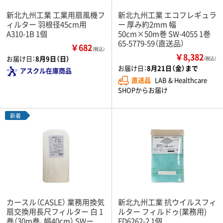
新北九州工業 工業用扇風機フ
新北九州工業 エコフレギュラ
ィルター 羽根径45cm用
ー 厚み約2mm 幅
A310-1B 1個
50cm×50m巻 SW-4055 1巻
65-5779-59（直送品）
￥682
（税込）
￥8,382
お届け日：
8月9日（日）
（税込）
お届け日：
8月21日（金）まで
アスクル在庫商品
直送品
LAB & Healthcare
SHOPからお届け
新着
カースル（CASLE） 業務用換気
新北九州工業 抗ウイルスフィ
扇交換用長尺フィルター 白 1
ルター フィルドゥ(業務用)
巻（30m巻、幅40cm） SWー
FD6262-2 1個