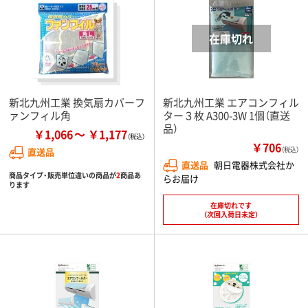
新北九州工業 換気扇カバーフ
新北九州工業 エアコンフィル
ァンフィル角
ター３枚 A300-3W 1個（直送
品）
￥1,066
￥1,177
￥706
直送品
（税込）
直送品
朝日電器株式会社か
商品タイプ・販売単位違いの商品が
2
商品あ
らお届け
ります
在庫切れです
（次回入荷日未定）