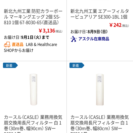
新北九州工業 防犯カラーボー
新北九州工業 エアーフィルタ
ル マーキングエッグ 2個 SS-
ーピュアリア SE300-1BL 1個
810 1個 67-8030-65（直送品）
￥242
（税込）
￥3,136
お届け日：
8月9日（日）
（税込）
お届け日：
9月1日（火）まで
アスクル在庫商品
直送品
LAB & Healthcare
SHOPからお届け
新着
新着
カースル（CASLE） 業務用換気
カースル（CASLE） 業務用換気
扇交換用長尺フィルター 白 1
扇交換用長尺フィルター 白 1
巻（30m巻、幅90cm） SWー
巻（30m巻、幅80cm） SWー