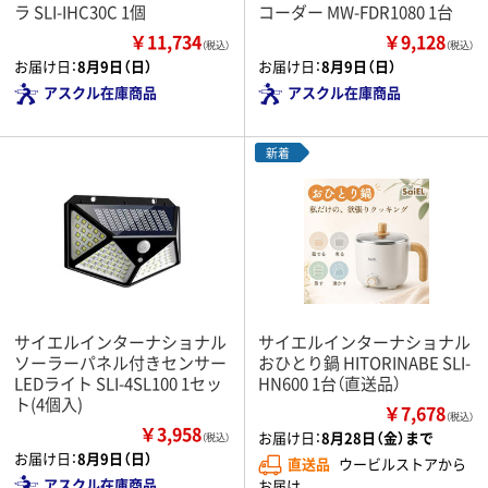
ラ SLI-IHC30C 1個
コーダー MW-FDR1080 1台
￥11,734
￥9,128
（税込）
（税込）
お届け日：
8月9日（日）
お届け日：
8月9日（日）
アスクル在庫商品
アスクル在庫商品
新着
サイエルインターナショナル
サイエルインターナショナル
ソーラーパネル付きセンサー
おひとり鍋 HITORINABE SLI-
LEDライト SLI-4SL100 1セッ
HN600 1台（直送品）
ト(4個入)
￥7,678
（税込）
￥3,958
お届け日：
8月28日（金）まで
（税込）
お届け日：
8月9日（日）
直送品
ウービルストアから
アスクル在庫商品
お届け