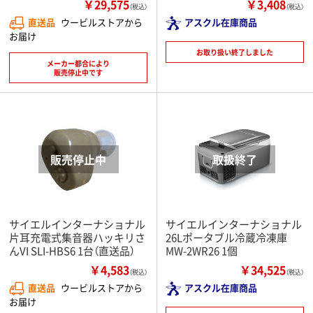
￥29,575
￥3,408
（税込）
（税込）
直送品
ウービルストアから
アスクル在庫商品
お届け
お取り扱い終了しました
メーカー都合により
販売停止中です
サイエルインターナショナル
サイエルインターナショナル
片耳充電式集音器ハッキリさ
26Lポータブル冷蔵冷凍庫
んVI SLI-HBS6 1台（直送品）
MW-2WR26 1個
￥4,583
￥34,525
（税込）
（税込）
直送品
ウービルストアから
アスクル在庫商品
お届け