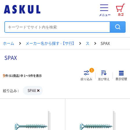
カゴ
メニュー
ホーム
メーカー名から探す - 【サ行】
ス
SPAX
SPAX
1
9
件（61商品）中 1～9件を表示
表示切替
絞り込み
並び替え
SPAX
絞り込み