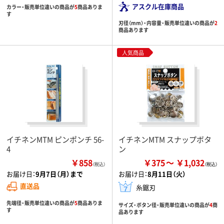
アスクル在庫商品
カラー・販売単位違いの商品が
5
商品ありま
す
刃径（mm）・内容量・販売単位違いの商品が
2
商品あります
人気商品
イチネンMTM ピンポンチ 56-
イチネンMTM スナップボタ
4
ン
￥858
￥375
￥1,032
（税込）
お届け日：
9月7日（月）まで
お届け日：
8月11日（火）
直送品
糸鋸刃
先端径・販売単位違いの商品が
5
商品ありま
サイズ・ボタン径・販売単位違いの商品が
4
商
す
品あります