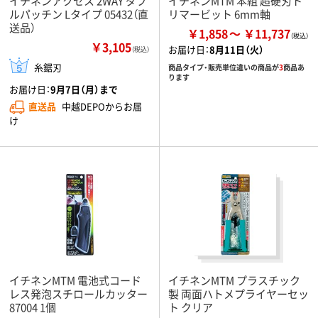
イチネンアクセス 2WAY ダブ
イチネンMTM 本組 超硬刃ト
ルパッチン Lタイプ 05432（直
リマービット 6mm軸
送品）
￥1,858
￥11,737
￥3,105
お届け日：
8月11日（火）
（税込）
糸鋸刃
商品タイプ・販売単位違いの商品が
3
商品あ
ります
お届け日：
9月7日（月）まで
直送品
中越DEPOからお届
け
イチネンMTM 電池式コード
イチネンMTM プラスチック
レス発泡スチロールカッター
製 両面ハトメプライヤーセッ
87004 1個
ト クリア