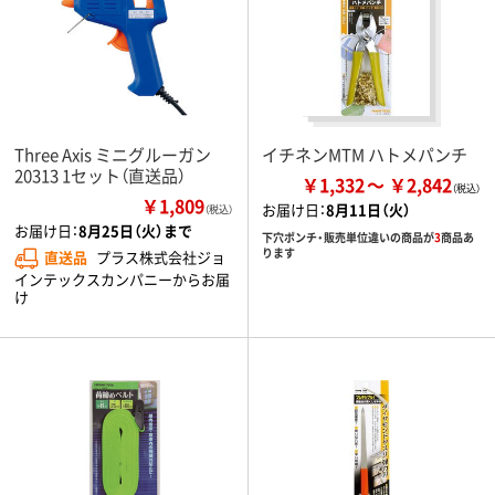
Three Axis ミニグルーガン
イチネンMTM ハトメパンチ
20313 1セット（直送品）
￥1,332
￥2,842
￥1,809
お届け日：
8月11日（火）
（税込）
お届け日：
8月25日（火）まで
下穴ポンチ・販売単位違いの商品が
3
商品あ
ります
直送品
プラス株式会社ジョ
インテックスカンパニーからお届
け