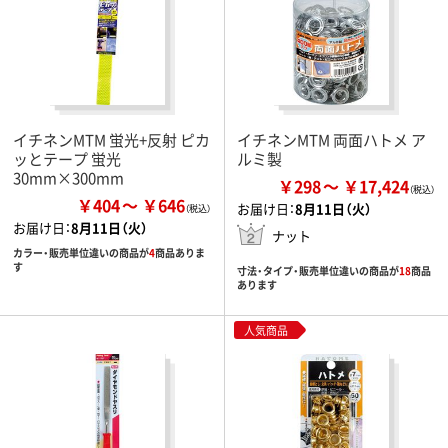
イチネンMTM 蛍光+反射 ピカ
イチネンMTM 両面ハトメ ア
ッとテープ 蛍光
ルミ製
30mm×300mm
￥298
￥17,424
￥404
￥646
お届け日：
8月11日（火）
お届け日：
8月11日（火）
ナット
カラー・販売単位違いの商品が
4
商品ありま
す
寸法・タイプ・販売単位違いの商品が
18
商品
あります
人気商品