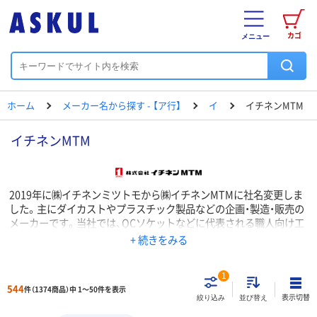
カゴ
メニュー
ホーム
メーカー名から探す - 【ア行】
イ
イチネンMTM
イチネンMTM
2019年に㈱イチネンミツトモから㈱イチネンMTMに社名変更しま
した。主にダイカストやプラスチック製品などの企画・製造・販売の
メーカーです。当社では、QCソケットなどに代表される職人向け工
具から電動先端工具・ハトメ、グルーガンなどのDIY製品や投光器関
+ 続きをみる
係まで幅広い製品を取り揃え、カタログ掲載数は3,000アイテムを超
えております。今後もお客様の要望に合った製品の提案を続けてま
1
いります。
544
件（1374商品）中 1～50件を表示
表示切替
絞り込み
並び替え