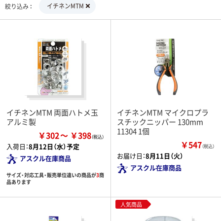
イチネンMTM
絞り込み
イチネンMTM 両面ハトメ玉
イチネンMTM マイクロプラ
アルミ製
スチックニッパー 130mm
11304 1個
￥302
￥398
￥547
入荷日：
8月12日（水）予定
（税込）
お届け日：
8月11日（火）
アスクル在庫商品
アスクル在庫商品
サイズ・対応工具・販売単位違いの商品が
3
商
品あります
人気商品