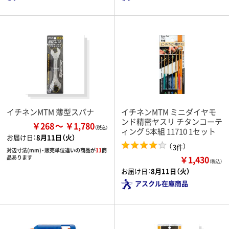
イチネンMTM 薄型スパナ
イチネンMTM ミニダイヤモ
ンド精密ヤスリ チタンコーテ
￥268
￥1,780
ィング 5本組 11710 1セット
お届け日：
8月11日（火）
（
）
3件
対辺寸法(mm)・販売単位違いの商品が
11
商
￥1,430
品あります
（税込）
お届け日：
8月11日（火）
アスクル在庫商品