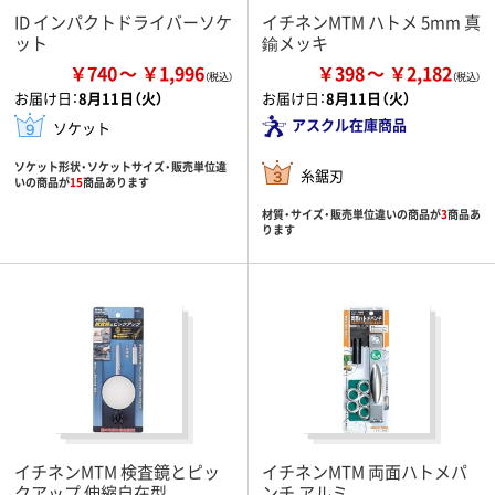
ID インパクトドライバーソケ
イチネンMTM ハトメ 5mm 真
ット
鍮メッキ
￥740
￥1,996
￥398
￥2,182
お届け日：
8月11日（火）
お届け日：
8月11日（火）
アスクル在庫商品
ソケット
ソケット形状・ソケットサイズ・販売単位違
糸鋸刃
いの商品が
15
商品あります
材質・サイズ・販売単位違いの商品が
3
商品あ
ります
イチネンMTM 検査鏡とピッ
イチネンMTM 両面ハトメパ
クアップ 伸縮自在型
ンチ アルミ