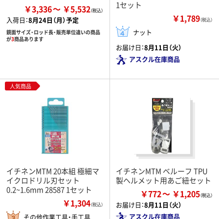
1セット
￥3,336
￥5,532
￥1,789
入荷日：
8月24日（月）予定
（税込）
ナット
鏡面サイズ・ロッド長・販売単位違いの商品
が
3
商品あります
お届け日：
8月11日（火）
アスクル在庫商品
人気商品
イチネンMTM 20本組 極細マ
イチネンMTM ベルーフ TPU
イクロドリル刃セット
製ヘルメット用あご紐セット
0.2~1.6mm 28587 1セット
￥772
￥1,205
￥1,304
お届け日：
8月11日（火）
（税込）
アスクル在庫商品
その他作業工具・手工具