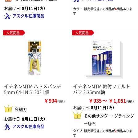
お届け日：
8月11日（火）
カラー・販売単位違いの商品が
4
商品ありま
す
アスクル在庫商品
人気商品
人気商品
イチネンMTM ハトメパンチ
イチネンMTM 軸付フェルト
5mm 64-1N 51202 1個
バフ 2.35mm軸
￥994
￥935
￥1,051
（税込）
お届け日：
8月11日（火）
糸鋸刃
その他サンダー・グラインダ
お届け日：
8月11日（火）
ー砥石
アスクル在庫商品
タイプ・販売単位違いの商品が
2
商品ありま
す