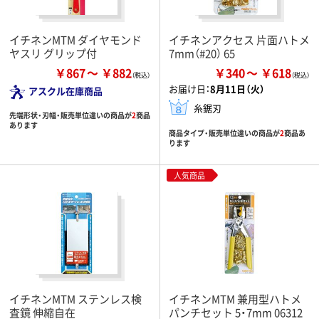
イチネンMTM ダイヤモンド
イチネンアクセス 片面ハトメ
ヤスリ グリップ付
7mm（#20） 65
￥867
￥882
￥340
￥618
お届け日：
8月11日（火）
アスクル在庫商品
糸鋸刃
先端形状・刃幅・販売単位違いの商品が
2
商品
あります
商品タイプ・販売単位違いの商品が
2
商品あ
ります
人気商品
イチネンMTM ステンレス検
イチネンMTM 兼用型ハトメ
査鏡 伸縮自在
パンチセット 5・7mm 06312