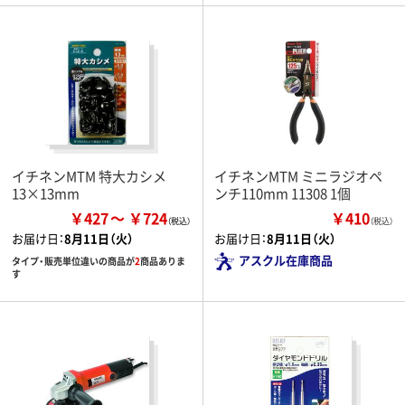
イチネンMTM 特大カシメ
イチネンMTM ミニラジオペ
13×13mm
ンチ110mm 11308 1個
￥427
￥724
￥410
（税込）
お届け日：
8月11日（火）
お届け日：
8月11日（火）
アスクル在庫商品
タイプ・販売単位違いの商品が
2
商品ありま
す