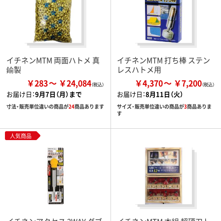
イチネンMTM 両面ハトメ 真
イチネンMTM 打ち棒 ステン
鍮製
レスハトメ用
￥283
￥24,084
￥4,370
￥7,200
お届け日：
9月7日（月）まで
お届け日：
8月11日（火）
寸法・販売単位違いの商品が
24
商品あります
サイズ・販売単位違いの商品が
3
商品ありま
す
人気商品