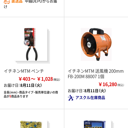
直送品
中越DEPOからお届
け
イチネンMTM ペンチ
イチネンMTM 送風機 200mm
FB-200M 88007 1個
￥403
￥1,028
￥16,280
お届け日：
8月11日（火）
（税込）
お届け日：
8月11日（火）
全長(mm)・商品タイプ・販売単位違いの商
品が
5
商品あります
アスクル在庫商品