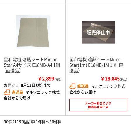
星和電機 遮熱シートMirror
星和電機 遮熱シートMirror
Star A4サイズ E18MB-A4 1個
Star(1m) E18MB-1M 1個（直
（直送品）
送品）
￥2,899
￥28,845
（税込）
（税込）
お届け日：
8月13日（木）まで
直送品
マルツエレック株式
会社からお届け
直送品
マルツエレック株式
会社からお届け
メーカー都合により
販売停止中です
30件（115商品）中 1件目～30件目