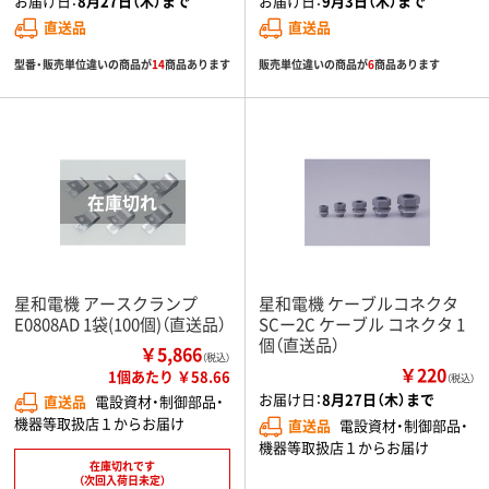
お届け日：
8月27日（木）まで
お届け日：
9月3日（木）まで
直送品
直送品
型番・販売単位違いの商品が
14
商品あります
販売単位違いの商品が
6
商品あります
星和電機 アースクランプ
星和電機 ケーブルコネクタ
E0808AD 1袋(100個)（直送品）
SCー2C ケーブル コネクタ 1
個（直送品）
￥5,866
（税込）
￥220
1個あたり ￥58.66
（税込）
お届け日：
8月27日（木）まで
直送品
電設資材・制御部品・
機器等取扱店１からお届け
直送品
電設資材・制御部品・
機器等取扱店１からお届け
在庫切れです
（次回入荷日未定）