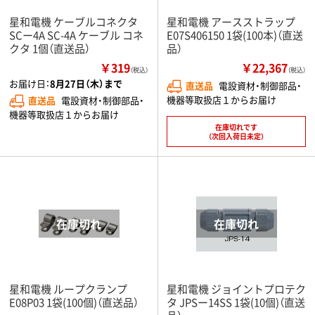
星和電機 ケーブルコネクタ
星和電機 アースストラップ
SCー4A SC-4A ケーブル コネ
E07S406150 1袋(100本)（直送
クタ 1個（直送品）
品）
￥319
￥22,367
（税込）
（税込）
お届け日：
8月27日（木）まで
直送品
電設資材・制御部品・
機器等取扱店１からお届け
直送品
電設資材・制御部品・
機器等取扱店１からお届け
在庫切れです
（次回入荷日未定）
星和電機 ループクランプ
星和電機 ジョイントプロテク
E08P03 1袋(100個)（直送品）
タ JPSー14SS 1袋(10個)（直送