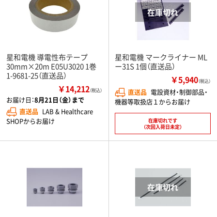
星和電機 導電性布テープ
星和電機 マークライナー ML
30mm×20m E05U3020 1巻
ー31S 1個（直送品）
1-9681-25（直送品）
￥5,940
（税込）
￥14,212
（税込）
直送品
電設資材・制御部品・
お届け日：
8月21日（金）まで
機器等取扱店１からお届け
直送品
LAB & Healthcare
SHOPからお届け
在庫切れです
（次回入荷日未定）