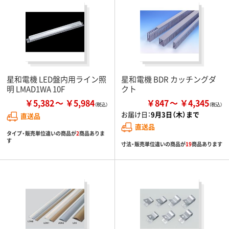
星和電機 LED盤内用ライン照
星和電機 BDR カッチングダ
明 LMAD1WA 10F
クト
￥5,382
￥5,984
￥847
￥4,345
お届け日：
9月3日（木）まで
直送品
直送品
タイプ・販売単位違いの商品が
2
商品ありま
す
寸法・販売単位違いの商品が
19
商品あります