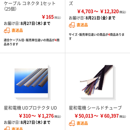
ケーブル コネクタ 1セット
ズ
（25個）
￥4,703
￥12,320
￥165
お届け日：
8月21日（金）まで
（税込）
お届け日：
8月27日（木）まで
直送品
直送品
サイズ・販売単位違いの商品が
4
商品ありま
す
適合ケーブル径・販売単位違いの商品が
4
商
品あります
星和電機 UDプロテクタ UD
星和電機 シールドチューブ
￥310
￥1,276
￥50,013
￥60,397
お届け日：
8月27日（木）まで
直送品
直送品