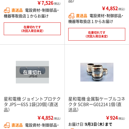
品）
￥7,526
（税込）
￥4,852
直送品
電設資材・制御部品・
（税込）
直送品
電設資材・制御部品・
機器等取扱店１からお届け
機器等取扱店１からお届け
在庫切れです
（次回入荷日未定）
在庫切れです
（次回入荷日未定）
星和電機 ジョイントプロテク
星和電機 金属製ケーブルコネ
タ JPSー6SS 1袋(20個)（直送
クタ SCBRーG01214 1個（直
品）
送品）
￥4,852
￥924
（税込）
（税込）
お届け日：
9月3日（木）まで
直送品
電設資材・制御部品・