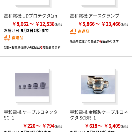
星和電機 UDプロテクタ1m
星和電機 アースクランプ
￥8,662
￥12,538
￥5,866
￥23,466
お届け日：
9月3日（木）まで
直送品
直送品
販売単位違いの商品が
6
商品あります
型番・販売単位違いの商品が
3
商品あります
星和電機 ケーブルコネクタ
星和電機 金属製ケーブルコネ
SC_1
クタ SCBR_1
￥220
￥794
￥618
￥6,409