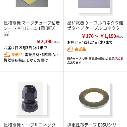
星和電機 マークチューブ粘着
星和電機 ケーブルコネクタ難
シート MTH2ー15 1個（直送
燃タイプ ケーブル コネクタ
品）
￥176
￥1,190
￥2,390
お届け日：
8月27日（木）まで
（税込）
お届け日：
9月3日（木）まで
直送品
直送品
電設資材・制御部品・
適合ケーブル径・販売単位違いの商品が
22
商
機器等取扱店１からお届け
品あります
星和電機 ケーブルコネクタ
導電性布テープ E05Uシリー