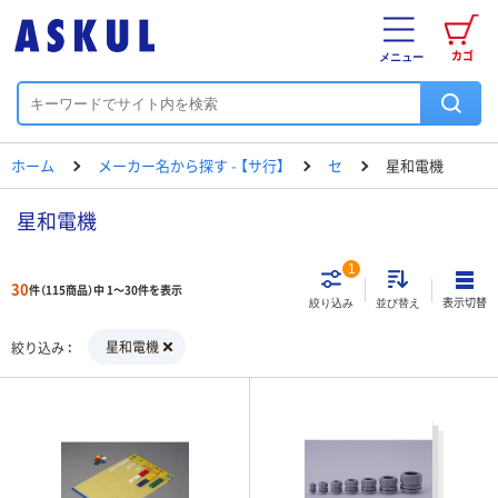
カゴ
メニュー
ホーム
メーカー名から探す - 【サ行】
セ
星和電機
星和電機
1
30
件（115商品）中 1～30件を表示
表示切替
絞り込み
並び替え
星和電機
絞り込み