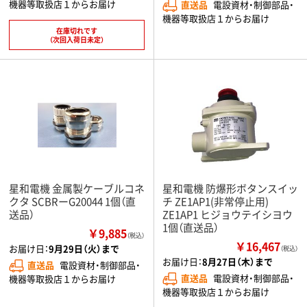
機器等取扱店１からお届け
直送品
電設資材・制御部品・
機器等取扱店１からお届け
在庫切れです
（次回入荷日未定）
星和電機 金属製ケーブルコネ
星和電機 防爆形ボタンスイッ
クタ SCBRーG20044 1個（直
チ ZE1AP1(非常停止用)
送品）
ZE1AP1 ヒジョウテイシヨウ
1個（直送品）
￥9,885
（税込）
￥16,467
お届け日：
9月29日（火）まで
（税込）
お届け日：
8月27日（木）まで
直送品
電設資材・制御部品・
直送品
電設資材・制御部品・
機器等取扱店１からお届け
機器等取扱店１からお届け