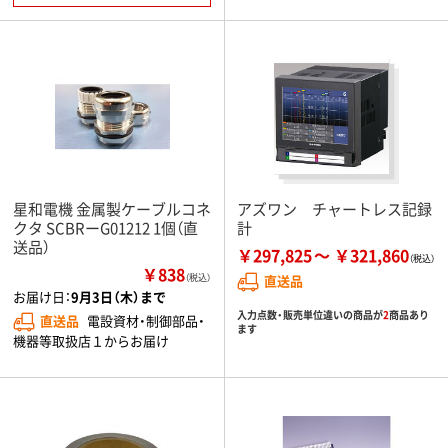
星和電機 金属製ケーブルコネ
アズワン チャートレス記録
クタ SCBRーG01212 1個（直
計
送品）
￥297,825
￥321,860
￥838
（税込）
直送品
お届け日：
9月3日（木）まで
入力点数・販売単位違いの商品が
2
商品あり
直送品
電設資材・制御部品・
ます
機器等取扱店１からお届け