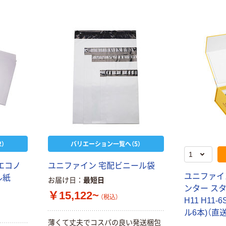
）
バリエーション一覧へ（5）
エコノ
ユニファイン 宅配ビニール袋
ユニファイ
ル紙
お届け日
最短日
ンター スタ
￥15,122~
（税込）
H11 H11-
ル6本)（直
薄くて丈夫でコスパの良い発送梱包