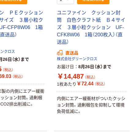
ン ＰＥクッション
ユニファイン クッション封
サイズ ３層小粒ク
筒 白色クラフト紙 Ｂ４サイ
F-CFP8W06 1箱
ズ ３層小粒クッション UF-
（直送品）
CFK8W06 1箱（200枚入）（直
送品）
ーンクロス
直送品
月26日（水）まで
株式会社グリーンクロス
お届け日
8月26日（水）まで
5
（税込）
￥14,487
9.03
（税込）
（税込）
￥72.44
1枚あたり
（税込）
E製の内側にエアー緩衝
ッション封筒。過剰梱
内側にエアー緩衝材がついたクッシ
CO2排出削減に。
ョン封筒。過剰梱包を抑制して環境
負荷低減に。