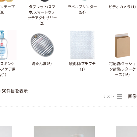
ハンテープ
タブレット/スマ
ラベルプリンター
ビデオカメラ（1）
（6）
ホ/スマートウォ
（54）
ッチアクセサリー
（2）
ースキンケ
湯たんぽ（5）
緩衝材/プチプチ
宅配袋/クッショ
ルスケア用
（1）
ン封筒/レターケ
（1）
ース（16）
〜50件目を表示
リスト
画像