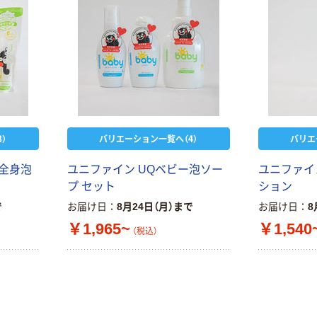
）
バリエーション一覧へ（4）
バリエ
ー全身泡
ユニファイン UQベビー泡ソー
ユニファイ
プ セット
ション
で
お届け日
8月24日（月）まで
お届け日
8
￥1,965~
￥1,540
（税込）