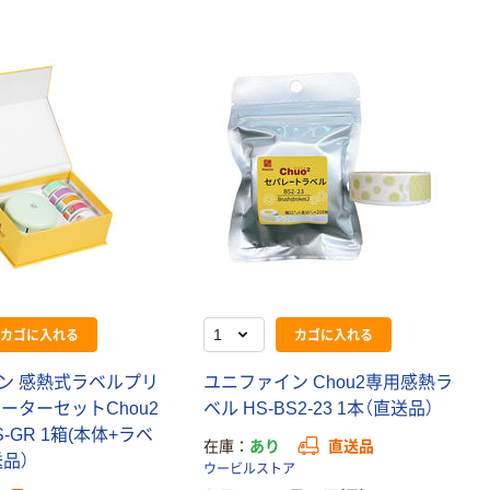
カゴに入れる
カゴに入れる
ン 感熱式ラベルプリ
ユニファイン Chou2専用感熱ラ
ーターセットChou2
ベル HS-BS2-23 1本（直送品）
6S-GR 1箱(本体+ラベ
在庫
あり
直送品
送品）
ウービルストア