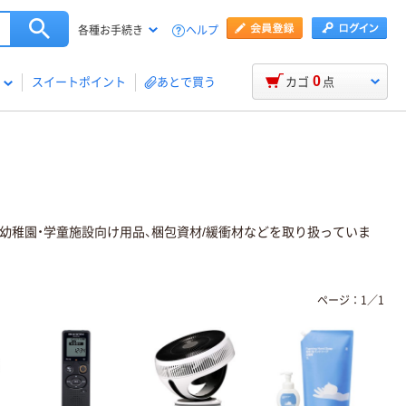
ヘルプ
各種お手続き
0
スイートポイント
あとで買う
カゴ
点
・幼稚園・学童施設向け用品、梱包資材/緩衝材などを取り扱っていま
ページ：
1
／
1