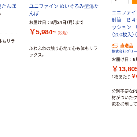
湯たんぽ
ユニファイン ぬいぐるみ型湯た
ユニファイ
んぽ
で
封筒 Ｂ４
お届け日
8月24日（月）まで
ッション U
￥5,984~
（税込）
（200枚入）
体もリラ
直送品
ふわふわの触り心地で心も体もリラ
株式会社グリ
ックス。
お届け日
8
￥13,80
￥6
1枚あたり
分別不要なP
材がついたク
包を抑制して