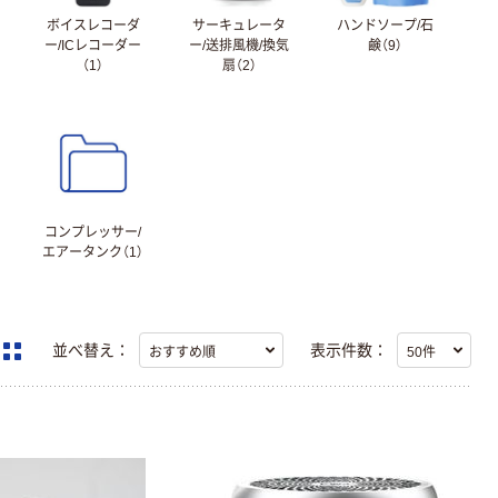
ボイスレコーダ
サーキュレータ
ハンドソープ/石
ー/ICレコーダー
ー/送排風機/換気
鹸（9）
（1）
扇（2）
コンプレッサー/
エアータンク（1）
並べ替え：
表示件数：