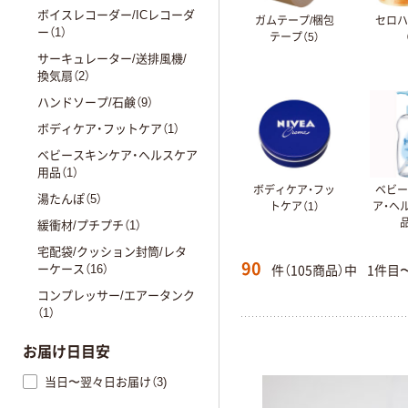
ボイスレコーダー/ICレコーダ
ガムテープ/梱包
セロ
ー（1）
テープ（5）
サーキュレーター/送排風機/
換気扇（2）
ハンドソープ/石鹸（9）
ボディケア・フットケア（1）
ベビースキンケア・ヘルスケア
用品（1）
ボディケア・フッ
ベビ
湯たんぽ（5）
トケア（1）
ア・ヘ
品
緩衝材/プチプチ（1）
宅配袋/クッション封筒/レタ
90
件（105商品）中
1件目
ーケース（16）
コンプレッサー/エアータンク
（1）
お届け日目安
当日〜翌々日お届け（3)