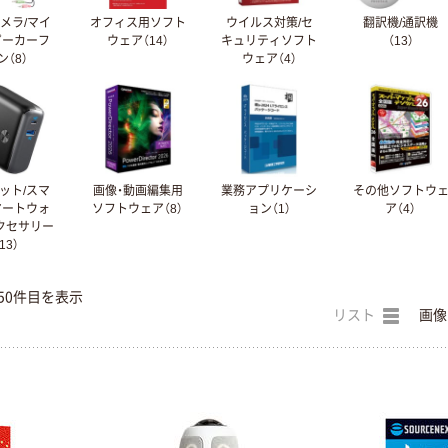
カメラ/マイ
オフィス用ソフト
ウイルス対策/セ
翻訳機/通訳機
ピーカーフ
ウェア（14）
キュリティソフト
（13）
ン（8）
ウェア（4）
ット/スマ
画像・動画編集用
業務アプリケーシ
その他ソフトウ
マートウォ
ソフトウェア（8）
ョン（1）
ア（4）
クセサリー
13）
50件目を表示
リスト
画像