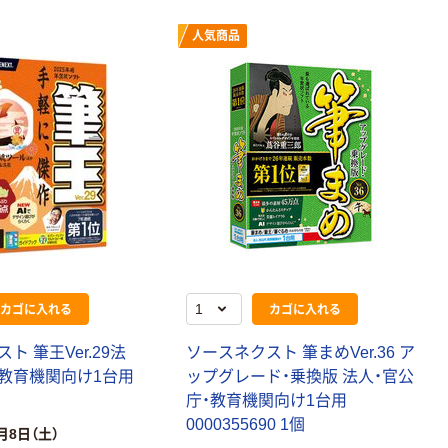
人気商品
カゴに入れる
カゴに入れる
ト 筆王Ver.29法
ソースネクスト 筆まめVer.36 ア
・教育機関向け1台用
ップグレード・乗換版 法人・官公
庁・教育機関向け1台用
0000355690 1個
月8日（土）