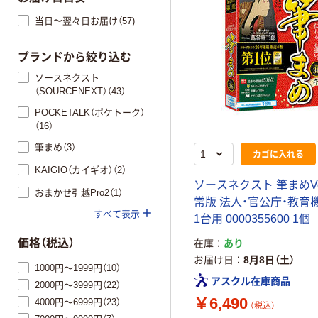
当日〜翌々日お届け（57)
ブランドから絞り込む
ソースネクスト
（SOURCENEXT）（43）
POCKETALK（ポケトーク）
（16）
筆まめ（3）
カゴに入れる
KAIGIO（カイギオ）（2）
ソースネクスト 筆まめVer
おまかせ引越Pro2（1）
常版 法人・官公庁・教育
すべて表示
1台用 0000355600 1個
価格（税込）
在庫
あり
お届け日
8月8日（土）
1000円～1999円（10）
アスクル在庫商品
2000円～3999円（22）
￥6,490
4000円～6999円（23）
（税込）