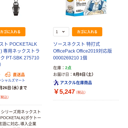
カゴに入れる
カゴに入れる
ト POCKETALK
ソースネクスト 特打式
) 専用ネックストラ
OfficePack Office2019対応版
 PT-SBK 275710
0000269210 1個
）
在庫
2点
お届け日
8月8日（土）
か
直送品
ンシャルズマート
アスクル在庫商品
月26日（水）まで
￥5,247
（税込）
（税込）
LK シリーズ用ネックスト
OCKETALK(ポケトー
0言語に対応、導入企業