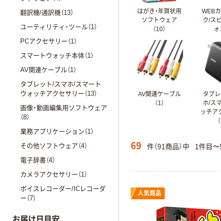
はがき・年賀状用
WEB
翻訳機/通訳機（13）
ソフトウェア
ク/ス
ユーティリティ・ツール（1）
（10）
ォ
PCアクセサリー（1）
スマートウォッチ本体（1）
AV関連ケーブル（1）
タブレット/スマホ/スマート
ウォッチアクセサリー（13）
AV関連ケーブル
タブレ
（1）
ホ/ス
画像・動画編集用ソフトウェア
ッチア
（8）
（
業務アプリケーション（1）
69
件（91商品）中
1件目〜
その他ソフトウェア（4）
電子辞書（4）
カメラアクセサリー（1）
ボイスレコーダー/ICレコーダ
人気商品
ー（7）
お届け日目安