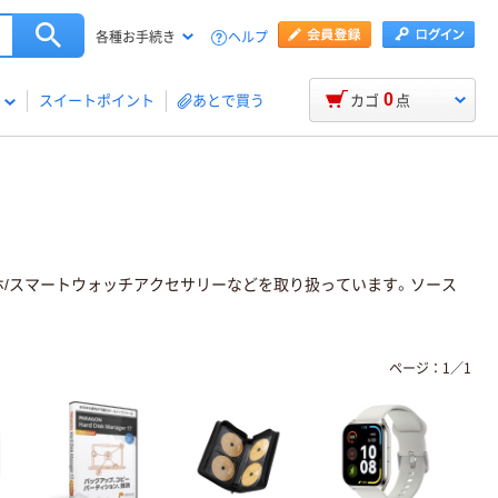
ヘルプ
各種お手続き
0
スイートポイント
あとで買う
カゴ
点
マホ/スマートウォッチアクセサリーなどを取り扱っています。ソース
ページ：
1
／
1