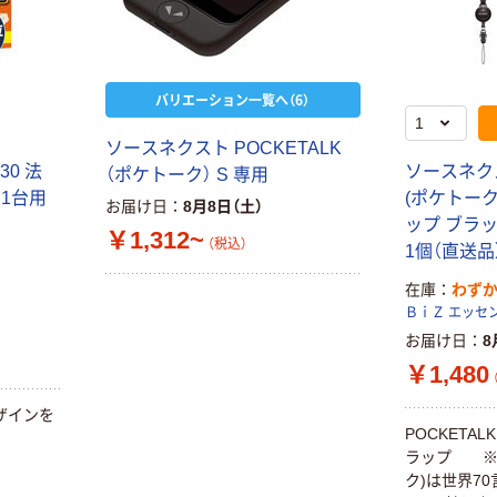
バリエーション一覧へ（6）
ソースネクスト POCKETALK
30 法
ソースネクス
（ポケトーク） S 専用
1台用
(ポケトーク
お届け日
8月8日（土）
ップ ブラック
￥1,312~
（税込）
1個（直送品
在庫
わず
ＢｉＺ エッセ
お届け日
8
￥1,480
ザインを
POCKETA
ラップ ※P
ク)は世界7