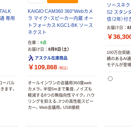
ソースネクス
TALK
KAIGIO CAM360 360°Webカメ
S2 スタン
通 専用
ラ マイク・スピーカー内蔵 オー
信（2年）付
トフォーカス KGC1-BK ソース
お届け日
8
ネクスト
￥36,30
在庫
4点
お届け日
8月8日（土）
100万台突破
アスクル在庫商品
績のあるAI
モデルが登場
￥109,868
（税込）
ローバル
オールインワンの会議用360度web
できます。
カメラ。半径5mまで集音、ノイズも
軽減する8つの無指向性マイク。ハウ
リングを抑える、3つの高性能スピー
カー。Web会議用。USB接続