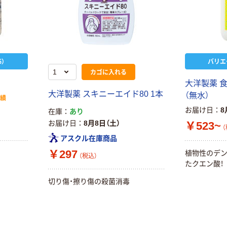
）
バリエ
カゴに入れる
大洋製薬 
大洋製薬 スキニーエイド80 1本
（無水）
実績
お届け日
8
在庫
あり
お届け日
8月8日（土）
￥523~
（
アスクル在庫商品
￥297
植物性のデ
（税込）
たクエン酸！
切り傷・擦り傷の殺菌消毒