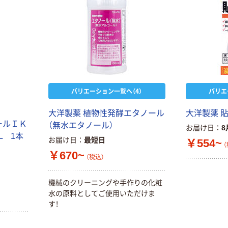
バリエーション一覧へ（4）
バリエ
大洋製薬 植物性発酵エタノール
大洋製薬 
ールＩＫ
（無水エタノール）
お届け日
8
L 1本
お届け日
最短日
￥554~
（
￥670~
（税込）
機械のクリーニングや手作りの化粧
水の原料としてご使用いただけま
す！