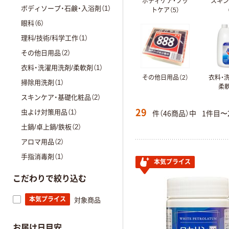
ボディケア・フッ
スキ
ボディソープ・石鹸・入浴剤（1）
トケア（5）
眼科（6）
理科/技術/科学工作（1）
その他日用品（2）
衣料・洗濯用洗剤/柔軟剤（1）
その他日用品（2）
衣料・
掃除用洗剤（1）
柔軟
スキンケア・基礎化粧品（2）
29
件（46商品）中
1件目〜
虫よけ対策用品（1）
土鍋/卓上鍋/鉄板（2）
アロマ用品（2）
手指消毒剤（1）
本気プライス
こだわりで絞り込む
本気プライス
対象商品
お届け日目安