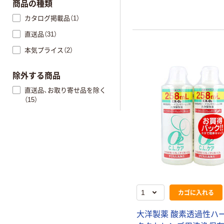
商品の種類
カタログ掲載品（1）
直送品（31）
本気プライス（2）
除外する商品
直送品、お取り寄せ品を除く
（15）
カゴに入れる
大洋製薬 酸素透過性ハ