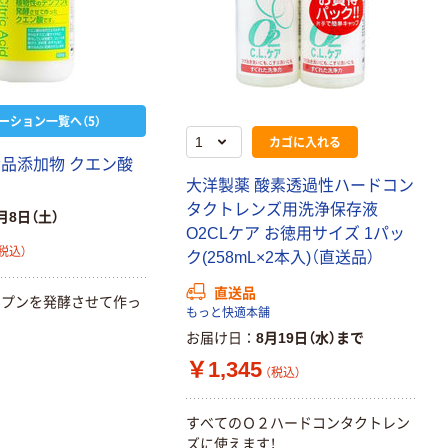
ーション一覧へ（5）
カゴに入れる
食品添加物 クエン酸
大洋製薬 酸素透過性ハードコン
タクトレンズ用洗浄保存液
月8日（土）
O2CLケア お徳用サイズ 1パッ
税込）
ク(258mL×2本入)（直送品）
直送品
ンプンを発酵させて作っ
もっと快適本舗
お届け日
8月19日（水）まで
￥1,345
（税込）
すべてのＯ２ハードコンタクトレン
ズに使えます！