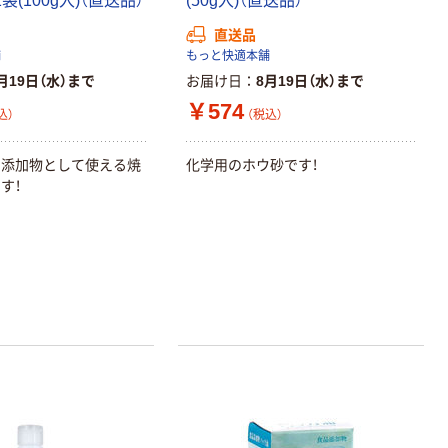
1袋(100g入)（直送品）
(50g入)（直送品）
直送品
舗
もっと快適本舗
月19日（水）まで
お届け日
8月19日（水）まで
￥574
込）
（税込）
品添加物として使える焼
化学用のホウ砂です！
す！