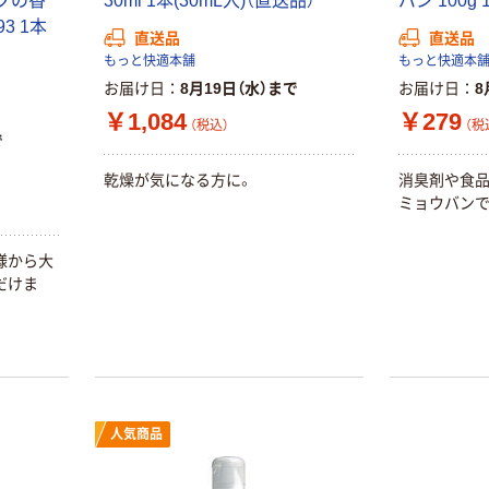
ブの香
30ml 1本(30mL入)（直送品）
バン 100g 
93 1本
直送品
直送品
もっと快適本舗
もっと快適本
お届け日
8月19日（水）まで
お届け日
8
￥1,084
￥279
（税込）
（税
で
乾燥が気になる方に。
消臭剤や食
ミョウバンで
様から大
だけま
人気商品