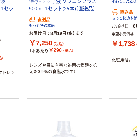
存液
保存・すすぎ液 ソフコンプラス
49751750
 1セッ
500mL 1セット(25本)（直送品）
直送品
もっと快適本
直送品
もっと快適本舗
お届け日
8
お届け日
8月19日（水）まで
希望小売価格
で
￥7,250
￥1,738
（税込）
￥290
1本あたり
（税込）
込）
化粧用油。
レンズや目に有害な雑菌の繁殖を抑
えた0.9％の食塩水です！
クトレン