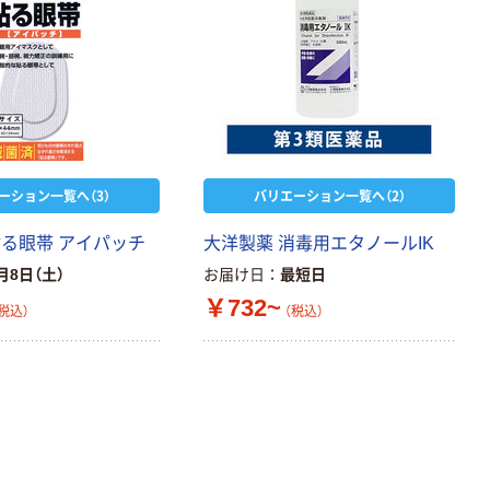
ーション一覧へ（3）
バリエーション一覧へ（2）
貼る眼帯 アイパッチ
大洋製薬 消毒用エタノールIK
月8日（土）
お届け日
最短日
￥732~
税込）
（税込）