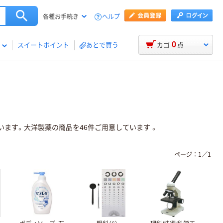
ヘルプ
各種お手続き
0
スイートポイント
あとで買う
カゴ
点
います。大洋製薬の商品を46件ご用意しています 。
ページ：
1
／
1