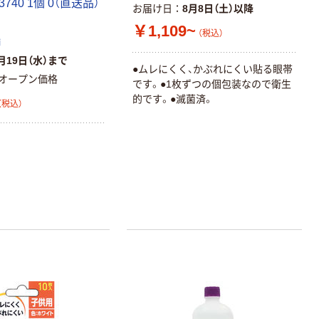
23740 1個 0（直送品）
お届け日
8月8日（土）以降
￥1,109~
（税込）
舗
月19日（水）まで
●ムレにくく、かぶれにくい貼る眼帯
オープン価格
です。●1枚ずつの個包装なので衛生
的です。●滅菌済。
（税込）