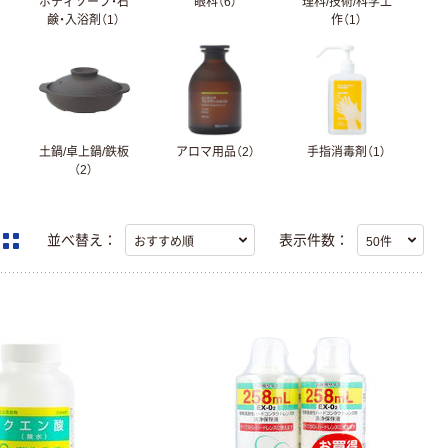
ボディソープ・石
眼科（6）
理科/技術/科学工
鹸・入浴剤（1）
作（1）
土鍋/卓上鍋/鉄板
アロマ用品（2）
手指消毒剤（1）
（2）
並べ替え：
表示件数：