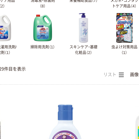
ンケア用品
消毒液・除菌剤
栄養補助食品（7）
メガネ・コンタク
（2）
（8）
トケア用品（4）
洗濯用洗剤/
掃除用洗剤（1）
スキンケア・基礎
虫よけ対策用品
剤（1）
化粧品（2）
（1）
29件目を表示
リスト
画像