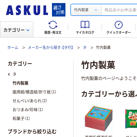
竹内製菓
カテゴリー
履歴・再注文
マイカタログ
クイックオーダー
ホーム
メーカー名から探す-【タ行】
タ
竹内製菓
竹内製菓
カテゴリー
タ
竹内製菓のページへようこそ！
竹内製菓
カテゴリーから選
画用紙/模造紙/折り紙（1）
せんべい/あられ（2）
おつまみ/珍味（1）
和菓子（1）
ブランドから絞り込む