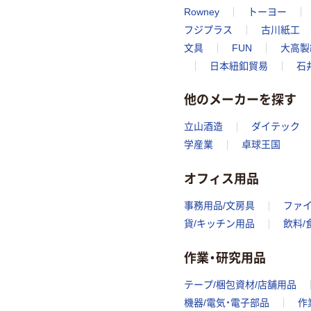
Rowney
トーヨー
フジプラス
古川紙工
文具
FUN
大高製
日本紐釦貿易
石
他のメーカーを探す
立山酒造
ダイテック
学産業
卓球王国
オフィス用品
事務用品/文房具
ファ
貨/キッチン用品
飲料/
作業・研究用品
テープ/梱包資材/店舗用品
機器/電気・電子部品
作