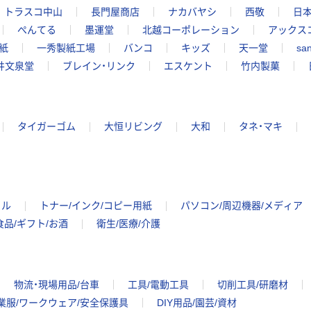
トラスコ中山
長門屋商店
ナカバヤシ
西敬
日
ぺんてる
墨運堂
北越コーポレーション
アックス
紙
一秀製紙工場
バンコ
キッズ
天一堂
sa
井文泉堂
ブレイン・リンク
エスケント
竹内製菓
タイガーゴム
大恒リビング
大和
タネ・マキ
イル
トナー/インク/コピー用紙
パソコン/周辺機器/メディア
食品/ギフト/お酒
衛生/医療/介護
物流・現場用品/台車
工具/電動工具
切削工具/研磨材
業服/ワークウェア/安全保護具
DIY用品/園芸/資材