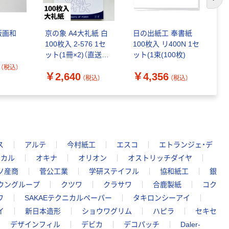
次の
版画和
京の象 A4大礼紙 白
日の出紙工 奉書紙
京
100枚入 2-576 1セ
100枚入 リ400N 1セ
5
ット(1冊×2)（直送
ット(1束(100枚)
ト
品）
（税込）
￥2,640
￥4,356
￥
（税込）
（税込）
ス
アルテ
今村紙工
エスコ
エトランジェ・デ
ミカル
オキナ
オリオン
オストリッチダイヤ
ソ産商
菅公工業
学研ステイフル
協和紙工
銀
ウングループ
クツワ
クラサワ
合鹿製紙
コク
ワ
SAKAEテクニカルペーパー
タキロンシーアイ
イ
新日本造形
ショウワグリム
ハピラ
セキセ
デザインフィル
デビカ
デコパッチ
Daler-