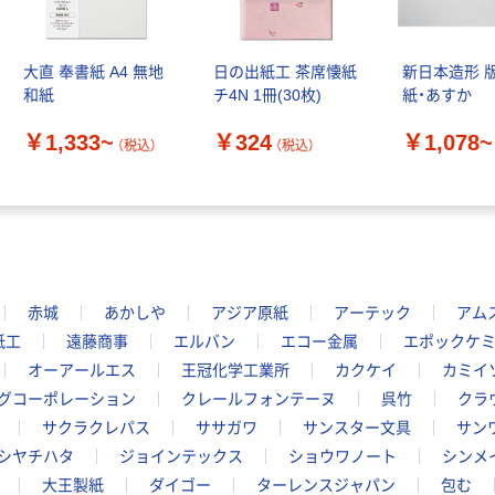
大直 奉書紙 A4 無地
日の出紙工 茶席懐紙
新日本造形 
和紙
チ4N 1冊(30枚)
紙・あすか
￥1,333~
￥324
￥1,078~
（税込）
（税込）
赤城
あかしや
アジア原紙
アーテック
アム
紙工
遠藤商事
エルバン
エコー金属
エポックケ
オーアールエス
王冠化学工業所
カクケイ
カミイ
グコーポレーション
クレールフォンテーヌ
呉竹
クラ
サクラクレパス
ササガワ
サンスター文具
サン
シヤチハタ
ジョインテックス
ショウワノート
シンメ
大王製紙
ダイゴー
ターレンスジャパン
包む