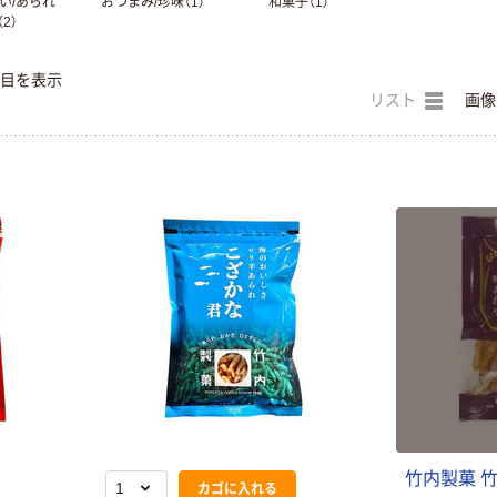
い/あられ
おつまみ/珍味（1）
和菓子（1）
（2）
件目を表示
リスト
画像
竹内製菓 
カゴに入れる