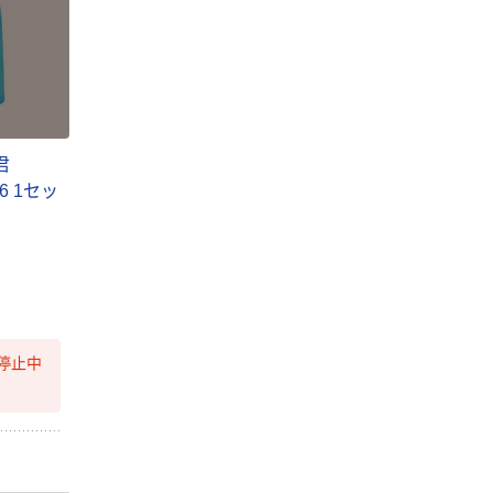
君
36 1セッ
停止中