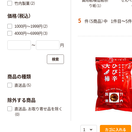
画用紙/模造紙/折
せんべ
竹内製菓（2）
り紙（1）
価格（税込）
5
件（5商品）中
1件目〜5
1000円～1999円（2）
4000円～6999円（3）
〜
円
検索
商品の種類
直送品（5）
除外する商品
直送品、お取り寄せ品を除く
（0）
カゴに入れる