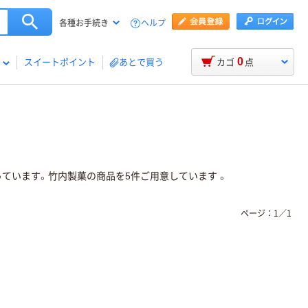
ヘルプ
各種お手続き
0
スイートポイント
あとで買う
カゴ
点
っています。竹内製菓の商品を5件ご用意しています 。
ページ：
1
／
1