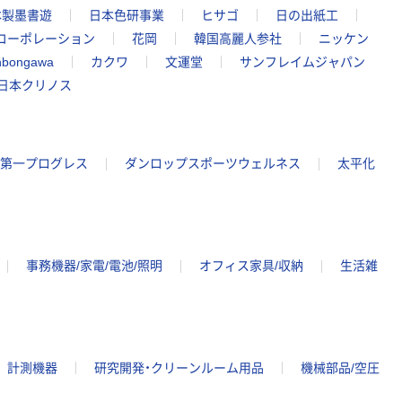
本製墨書遊
日本色研事業
ヒサゴ
日の出紙工
コーポレーション
花岡
韓国高麗人参社
ニッケン
nbongawa
カクワ
文運堂
サンフレイムジャパン
日本クリノス
第一プログレス
ダンロップスポーツウェルネス
太平化
事務機器/家電/電池/照明
オフィス家具/収納
生活雑
計測機器
研究開発・クリーンルーム用品
機械部品/空圧