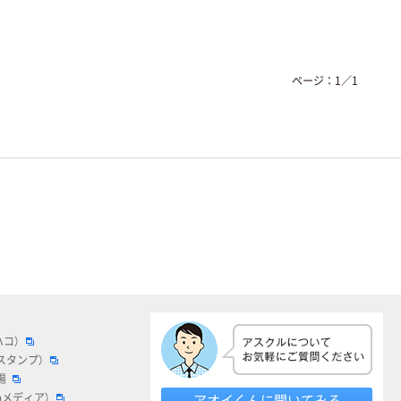
ページ：
1
／
1
ハコ）
スタンプ）
場
bメディア）
アオイくんに聞いてみる