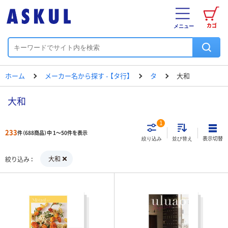
カゴ
メニュー
ホーム
メーカー名から探す - 【タ行】
タ
大和
大和
1
233
件（688商品）中 1～50件を表示
表示切替
絞り込み
並び替え
大和
絞り込み