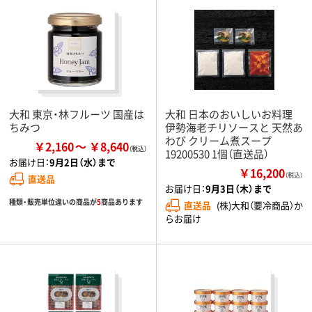
大和 東京・林フルーツ 国産は
大和 日本のおいしいお料理
ちみつ
伊勢海老チリソースと 天然あ
わび クリーム煮スープ
￥2,160
￥8,640
19200530 1個（直送品）
お届け日：
9月2日（水）まで
￥16,200
（税込）
直送品
お届け日：
9月3日（木）まで
種類・販売単位違いの商品が
5
商品あります
直送品
(株)大和（要冷商品）か
らお届け