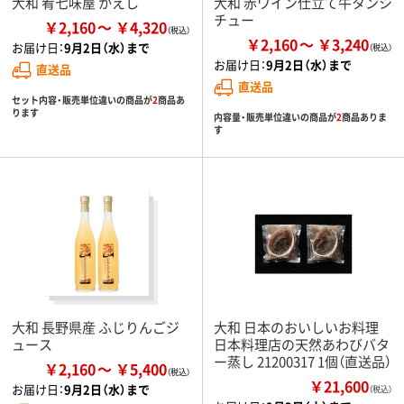
大和 肴七味屋 かえし
大和 赤ワイン仕立て牛タンシ
チュー
￥2,160
￥4,320
￥2,160
￥3,240
お届け日：
9月2日（水）まで
お届け日：
9月2日（水）まで
直送品
直送品
セット内容・販売単位違いの商品が
2
商品あ
ります
内容量・販売単位違いの商品が
2
商品ありま
す
大和 長野県産 ふじりんごジ
大和 日本のおいしいお料理
ュース
日本料理店の天然あわびバタ
ー蒸し 21200317 1個（直送品）
￥2,160
￥5,400
￥21,600
お届け日：
9月2日（水）まで
（税込）