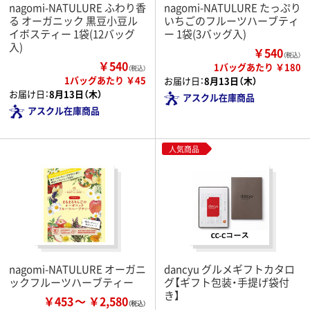
nagomi-NATULURE ふわり香
nagomi-NATULURE たっぷり
る オーガニック 黒豆小豆ル
いちごのフルーツハーブティ
イボスティー 1袋(12バッグ
ー 1袋(3バッグ入)
入)
￥540
（税込）
￥540
1バッグあたり ￥180
（税込）
1バッグあたり ￥45
お届け日：
8月13日（木）
お届け日：
8月13日（木）
アスクル在庫商品
アスクル在庫商品
人気商品
nagomi-NATULURE オーガニ
dancyu グルメギフトカタロ
ックフルーツハーブティー
グ【ギフト包装・手提げ袋付
き】
￥453
￥2,580