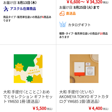
￥6,600
￥34,320
お届け日：
8月13日（木）
お届け日：
8月25日（火）まで
アスクル在庫商品
直送品
商品タイプ・販売単位違いの商品が
6
商品あ
ります
カタログギフト
種類・タイプ・販売単位違いの商品が
10
商品
あります
大和 手提付〈とことこ〉おめ
大和 手提付〈だいち〉
でとセレクション ギフトセッ
AKOMEYA TOKYO ギフトカタ
ト YM650 1冊（直送品）
ログ YM685 1個（直送品）
￥5,500
￥4,400
（税込）
（税込）