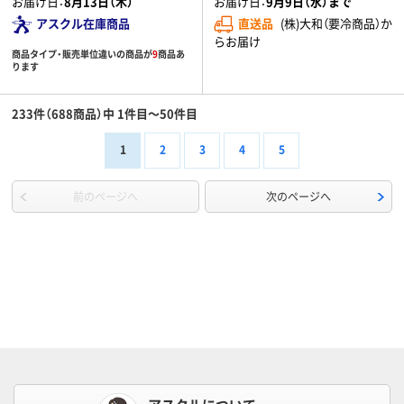
お届け日：
8月13日（木）
お届け日：
9月9日（水）まで
アスクル在庫商品
直送品
(株)大和（要冷商品）か
らお届け
商品タイプ・販売単位違いの商品が
9
商品あ
ります
233件（688商品）中 1件目～50件目
1
2
3
4
5
前のページへ
次のページへ