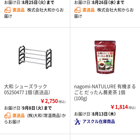
お届け日：
8月25日（火）まで
お届け日：
8月26日（水）まで
直送品
株式会社大和からお
直送品
株式会社大和からお
届け
届け
大和 シューズラック
nagomi-NATULURE 有機まる
05250477 1個（直送品）
ごと だったん蕎麦茶 1個
(100g)
￥2,750
（税込）
￥1,814
お届け日：
9月8日（火）まで
（税込）
お届け日：
8月13日（木）
直送品
(株)大和（常温商品）か
アスクル在庫商品
らお届け