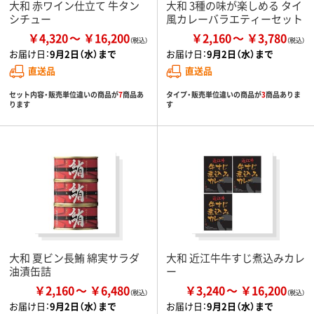
大和 赤ワイン仕立て 牛タン
大和 3種の味が楽しめる タイ
シチュー
風カレーバラエティーセット
￥4,320
￥16,200
￥2,160
￥3,780
お届け日：
9月2日（水）まで
お届け日：
9月2日（水）まで
直送品
直送品
セット内容・販売単位違いの商品が
7
商品あ
タイプ・販売単位違いの商品が
3
商品ありま
ります
す
大和 夏ビン長鮪 綿実サラダ
大和 近江牛牛すじ煮込みカレ
油漬缶詰
ー
￥2,160
￥6,480
￥3,240
￥16,200
お届け日：
9月2日（水）まで
お届け日：
9月2日（水）まで