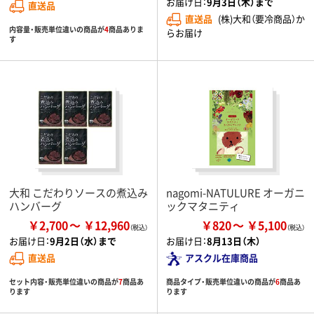
お届け日：
9月3日（木）まで
直送品
直送品
(株)大和（要冷商品）か
内容量・販売単位違いの商品が
4
商品ありま
らお届け
す
大和 こだわりソースの煮込み
nagomi-NATULURE オーガニ
ハンバーグ
ックマタニティ
￥2,700
￥12,960
￥820
￥5,100
お届け日：
9月2日（水）まで
お届け日：
8月13日（木）
直送品
アスクル在庫商品
セット内容・販売単位違いの商品が
7
商品あ
商品タイプ・販売単位違いの商品が
6
商品あ
ります
ります