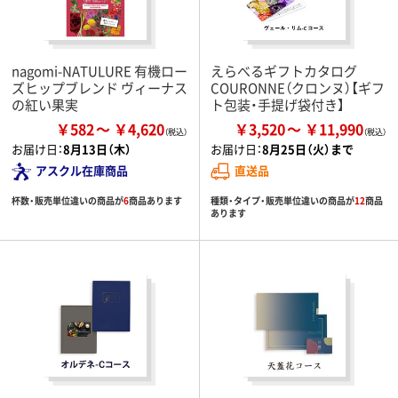
nagomi-NATULURE 有機ロー
えらべるギフトカタログ
ズヒップブレンド ヴィーナス
COURONNE（クロンヌ）【ギフ
の紅い果実
ト包装・手提げ袋付き】
￥582
￥4,620
￥3,520
￥11,990
お届け日：
8月13日（木）
お届け日：
8月25日（火）まで
アスクル在庫商品
直送品
杯数・販売単位違いの商品が
6
商品あります
種類・タイプ・販売単位違いの商品が
12
商品
あります