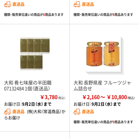
直送品
直送品
種類・販売単位違いの商品が
6
商品あります
種類・販売単位違いの商品が
8
商品あります
大和 肴七味屋の半田麺
大和 長野県産 フルーツジャ
07132484 1個（直送品）
ム詰合せ
￥3,780
￥2,160
￥10,800
（税込）
お届け日：
9月2日（水）まで
お届け日：
9月2日（水）まで
直送品
(株)大和（常温商品）か
直送品
らお届け
種類・販売単位違いの商品が
9
商品あります