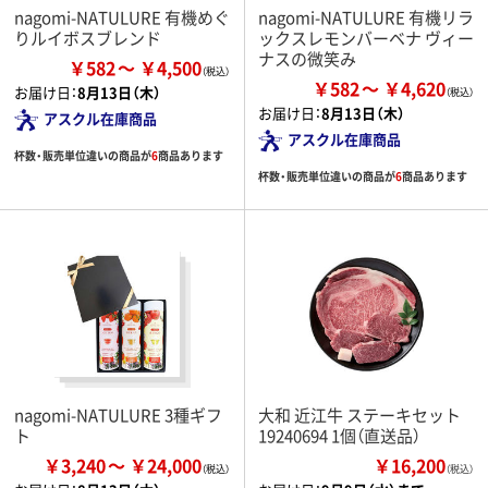
nagomi-NATULURE 有機めぐ
nagomi-NATULURE 有機リラ
りルイボスブレンド
ックスレモンバーベナ ヴィー
ナスの微笑み
￥582
￥4,500
￥582
￥4,620
お届け日：
8月13日（木）
お届け日：
8月13日（木）
アスクル在庫商品
アスクル在庫商品
杯数・販売単位違いの商品が
6
商品あります
杯数・販売単位違いの商品が
6
商品あります
nagomi-NATULURE 3種ギフ
大和 近江牛 ステーキセット
ト
19240694 1個（直送品）
￥3,240
￥24,000
￥16,200
（税込）