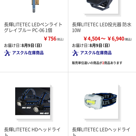
長輝LITETEC LEDペンライト
長輝LITETEC LED投光器 防水
グレイブルー PC-06 1個
10W
￥756
￥4,504
￥6,940
（税込）
お届け日：
8月9日（日）
お届け日：
8月9日（日）
アスクル在庫商品
アスクル在庫商品
販売単位違いの商品が
2
商品あります
長輝LITETEC HDヘッドライ
長輝LITETEC LEDヘッドライ
ト
ト