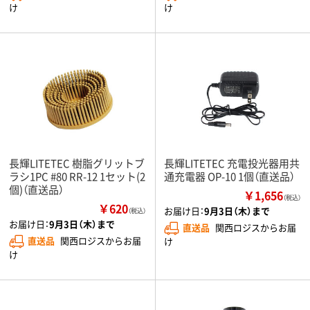
け
け
長輝LITETEC 樹脂グリットブ
長輝LITETEC 充電投光器用共
ラシ1PC #80 RR-12 1セット(2
通充電器 OP-10 1個（直送品）
個)（直送品）
￥1,656
（税込）
￥620
お届け日：
9月3日（木）まで
（税込）
お届け日：
9月3日（木）まで
直送品
関西ロジスからお届
直送品
関西ロジスからお届
け
け