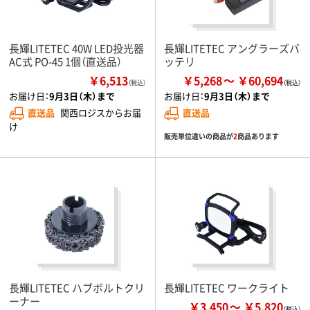
長輝LITETEC 40W LED投光器
長輝LITETEC アングラーズバ
AC式 PO-45 1個（直送品）
ッテリ
￥6,513
￥5,268
￥60,694
（税込）
お届け日：
9月3日（木）まで
お届け日：
9月3日（木）まで
直送品
関西ロジスからお届
直送品
け
販売単位違いの商品が
2
商品あります
長輝LITETEC ハブボルトクリ
長輝LITETEC ワークライト
ーナー
￥3,450
￥5,820