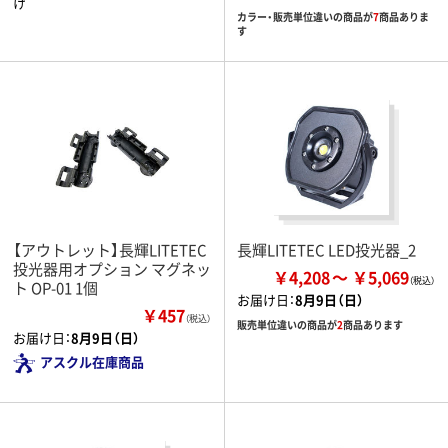
け
カラー・販売単位違いの商品が
7
商品ありま
す
【アウトレット】長輝LITETEC
長輝LITETEC LED投光器_2
投光器用オプション マグネッ
￥4,208
￥5,069
ト OP-01 1個
お届け日：
8月9日（日）
￥457
（税込）
販売単位違いの商品が
2
商品あります
お届け日：
8月9日（日）
アスクル在庫商品