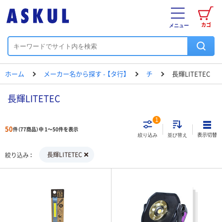
カゴ
メニュー
ホーム
メーカー名から探す - 【タ行】
チ
長輝LITETEC
長輝LITETEC
1
50
件（77商品）中 1～50件を表示
表示切替
絞り込み
並び替え
長輝LITETEC
絞り込み