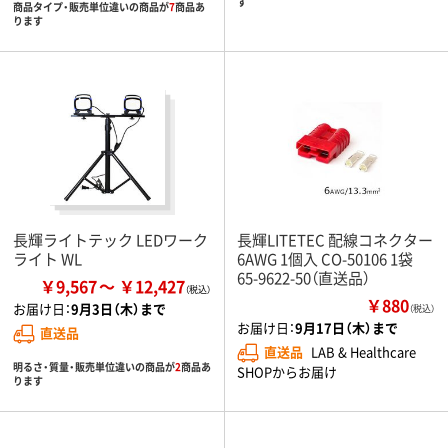
す
商品タイプ・販売単位違いの商品が
7
商品あ
ります
長輝ライトテック LEDワーク
長輝LITETEC 配線コネクター
ライト WL
6AWG 1個入 CO-50106 1袋
65-9622-50（直送品）
￥9,567
￥12,427
￥880
お届け日：
9月3日（木）まで
（税込）
お届け日：
9月17日（木）まで
直送品
直送品
LAB & Healthcare
明るさ・質量・販売単位違いの商品が
2
商品あ
SHOPからお届け
ります