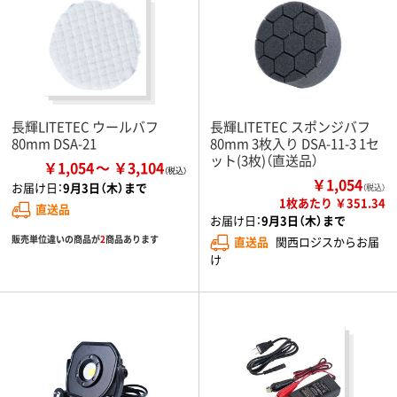
長輝LITETEC ウールバフ
長輝LITETEC スポンジバフ
80mm DSA-21
80mm 3枚入り DSA-11-3 1セ
ット(3枚)（直送品）
￥1,054
￥3,104
￥1,054
お届け日：
9月3日（木）まで
（税込）
1枚あたり ￥351.34
直送品
お届け日：
9月3日（木）まで
販売単位違いの商品が
2
商品あります
直送品
関西ロジスからお届
け