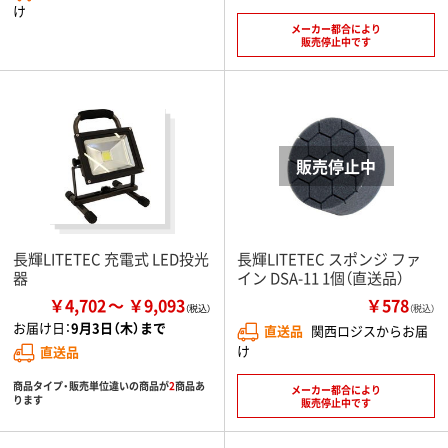
け
メーカー都合により
販売停止中です
長輝LITETEC 充電式 LED投光
長輝LITETEC スポンジ ファ
器
イン DSA-11 1個（直送品）
￥4,702
￥9,093
￥578
（税込）
お届け日：
9月3日（木）まで
直送品
関西ロジスからお届
け
直送品
商品タイプ・販売単位違いの商品が
2
商品あ
メーカー都合により
ります
販売停止中です