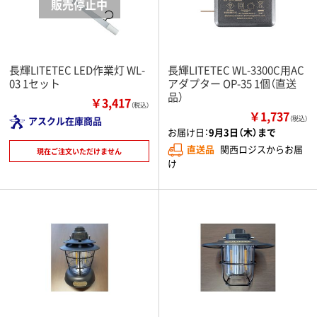
長輝LITETEC LED作業灯 WL-
長輝LITETEC WL-3300C用AC
03 1セット
アダプター OP-35 1個（直送
品）
￥3,417
（税込）
￥1,737
アスクル在庫商品
（税込）
お届け日：
9月3日（木）まで
直送品
関西ロジスからお届
現在ご注文いただけません
け