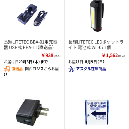
長輝LITETEC BBA-01用充電
長輝LITETEC LEDポケットラ
器 USB式 BBA-11（直送品）
イト 電池式 WL-07 1個
￥938
￥1,562
（税込）
（税込）
お届け日：
9月3日（木）まで
お届け日：
8月9日（日）
直送品
関西ロジスからお届
アスクル在庫商品
け