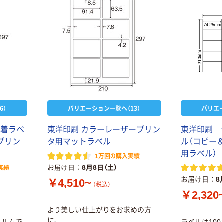
6）
バリエーション一覧へ（13）
バリエ
粘着ラベ
東洋印刷 カラーレーザープリン
東洋印刷 
プリン
タ用マットラベル
ル（コピー
用ラベル）
1万回の購入実績
お届け日
8月8日（土）
実績
お届け日
8
￥4,510~
（税込）
￥2,320
より美しい仕上がりをお求めの方
に。
ィルムで
ラベルは10