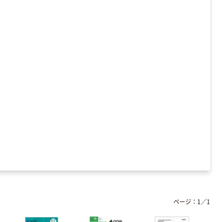
ページ：
1
／
1