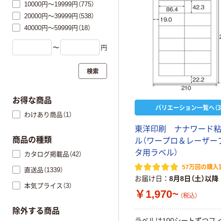
10000円～19999円（775）
20000円～39999円（538）
40000円～59999円（18）
〜
円
検索
お得な商品
バリエーション一覧へ（3
わけあり商品（1）
東洋印刷 ナナワード
商品の種類
ル（ワープロ＆レーザー
タ用ラベル）
カタログ掲載品（42）
57万回の購入
直送品（1339）
お届け日
8月8日（土）以降
本気プライス（3）
￥1,970~
（税込）
除外する商品
ラベルは100シートずつフ