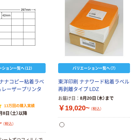
ーション一覧へ（12）
バリエーション一覧へ（7）
ナナコピー粘着ラベ
東洋印刷 ナナワード粘着ラベル
＆レーザープリンタ
再剥離タイプ LDZ
お届け日
8月20日（木）まで
13万回の購入実績
￥19,020~
（税込）
月8日（土）以降
~
（税込）
0シートずつフィルムで