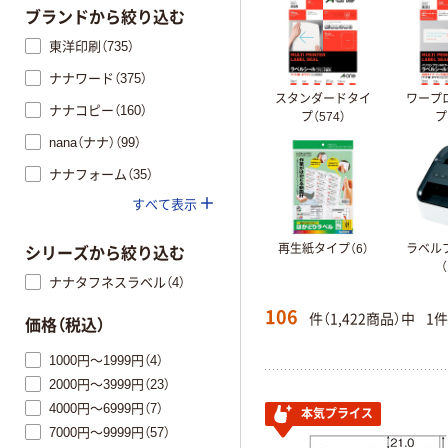
ブランドから絞り込む
東洋印刷（735）
ナナワード（375）
スタンダードタイ
ワープ
ナナコピー（160）
プ（574）
プ
nana（ナナ）（99）
ナナフォーム（35）
すべて表示
再生紙タイプ（6）
ラベル
シリーズから絞り込む
（
ナナタフネスラベル（4）
106
件（1,422商品）中
1
価格（税込）
1000円～1999円（4）
2000円～3999円（23）
4000円～6999円（7）
本気プライス
7000円～9999円（57）