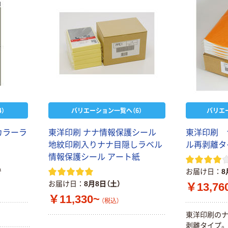
）
バリエーション一覧へ（6）
バリエ
カラーラ
東洋印刷 ナナ情報保護シール
東洋印刷 
地紋印刷入りナナ目隠しラベル
ル再剥離タ
情報保護シール アート紙
で
お届け日
8
お届け日
8月8日（土）
￥13,76
￥11,330~
（税込）
東洋印刷の
剥離タイプ。