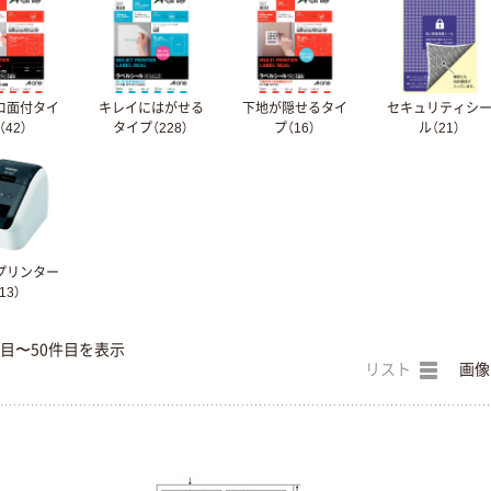
ロ面付タイ
キレイにはがせる
下地が隠せるタイ
セキュリティシ
（42）
タイプ（228）
プ（16）
ル（21）
プリンター
13）
件目〜50件目を表示
リスト
画像