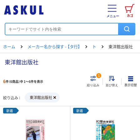
カゴ
メニュー
ホーム
メーカー名から探す - 【タ行】
ト
東洋館出版社
東洋館出版社
1
6
件（6商品）中 1～6件を表示
表示切替
絞り込み
並び替え
東洋館出版社
絞り込み
新着
新着