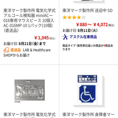
東洋マーク製作所 電気化学式
東洋マーク製作所 送迎中 SD
アルコール検知器 miniACー
016専用マウスピース 10個入
￥880
￥4,072
AC-016MP-10 1パック(10個)
（直送品）
お届け日：
8月11日（火）
アスクル在庫商品
￥1,045
（税込）
お届け日：
8月21日（金）まで
商品タイプ・販売単位違いの商品が
4
商品あ
ります
直送品
LAB & Healthcare
SHOPからお届け
東洋マーク製作所 電気化学式
東洋マーク製作所 身障者マー