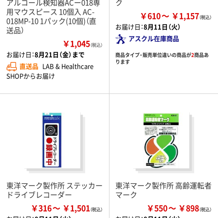
アルコール検知器ACー018専
ク
用マウスピース 10個入 AC-
￥610
￥1,157
018MP-10 1パック(10個)（直
お届け日：
8月11日（火）
送品）
アスクル在庫商品
￥1,045
（税込）
お届け日：
8月21日（金）まで
商品タイプ・販売単位違いの商品が
2
商品あ
ります
直送品
LAB & Healthcare
SHOPからお届け
東洋マーク製作所 ステッカー
東洋マーク製作所 高齢運転者
ドライブレコーダー
マーク
￥316
￥1,501
￥550
￥898