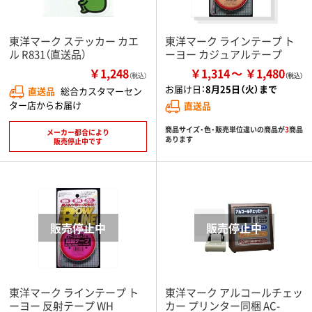
東洋マーク ステッカー カエ
東洋マーク ラインテープ ト
ル R831（直送品）
ーヨー カジュアルテープ
￥1,248
￥1,314
￥1,480
（税込）
お届け日：
8月25日（火）まで
直送品
総合カスタマーセン
ター店からお届け
直送品
商品サイズ・色・販売単位違いの商品が
3
商品
メーカー都合により
あります
販売停止中です
東洋マーク ラインテープ ト
東洋マーク アルコールチェッ
ーヨー 反射テープ WH
カー プリンター同梱 AC-