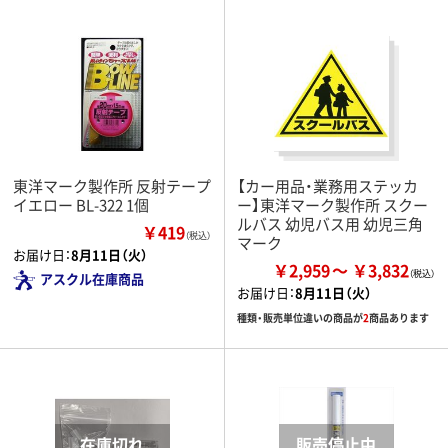
東洋マーク製作所 反射テープ
【カー用品・業務用ステッカ
イエロー BL-322 1個
ー】東洋マーク製作所 スクー
ルバス 幼児バス用 幼児三角
￥419
（税込）
マーク
お届け日：
8月11日（火）
￥2,959
￥3,832
アスクル在庫商品
お届け日：
8月11日（火）
種類・販売単位違いの商品が
2
商品あります