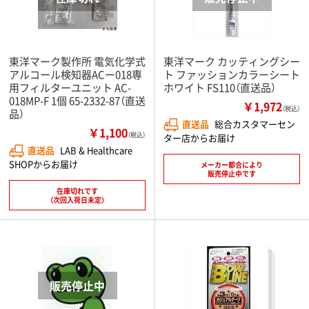
東洋マーク製作所 電気化学式
東洋マーク カッティングシー
アルコール検知器ACー018専
ト ファッションカラーシート
用フィルターユニット AC-
ホワイト FS110（直送品）
018MP-F 1個 65-2332-87（直送
￥1,972
（税込）
品）
直送品
総合カスタマーセン
￥1,100
（税込）
ター店からお届け
直送品
LAB & Healthcare
SHOPからお届け
メーカー都合により
販売停止中です
在庫切れです
（次回入荷日未定）