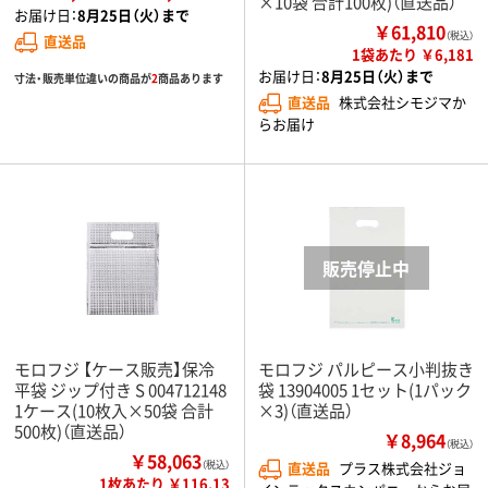
×10袋 合計100枚)（直送品）
お届け日：
8月25日（火）まで
￥61,810
（税込）
直送品
1袋あたり ￥6,181
お届け日：
8月25日（火）まで
寸法・販売単位違いの商品が
2
商品あります
直送品
株式会社シモジマか
らお届け
モロフジ 【ケース販売】保冷
モロフジ パルピース小判抜き
平袋 ジップ付き S 004712148
袋 13904005 1セット(1パック
1ケース(10枚入×50袋 合計
×3)（直送品）
500枚)（直送品）
￥8,964
（税込）
￥58,063
（税込）
直送品
プラス株式会社ジョ
1枚あたり ￥116.13