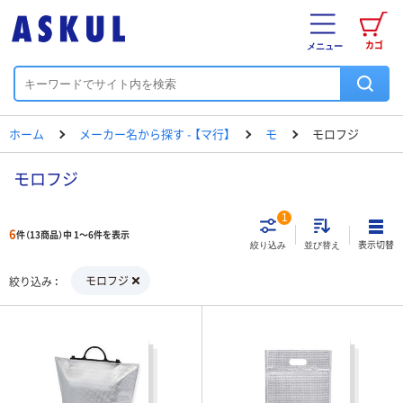
カゴ
メニュー
ホーム
メーカー名から探す - 【マ行】
モ
モロフジ
モロフジ
1
6
件（13商品）中 1～6件を表示
表示切替
絞り込み
並び替え
モロフジ
絞り込み