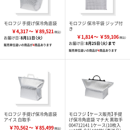
モロフジ 手提げ保冷角底袋
モロフジ 保冷平袋 ジップ付
き
￥4,317
￥89,521
￥1,814
￥59,106
お届け日：
8月11日（火）
お届け日：
8月25日（火）まで
販売単位違いの商品が
4
商品あります
販売単位違いの商品が
4
商品あります
モロフジ 手提げ保冷角底袋
モロフジ 【ケース販売】手提
アイス 白取手
げ保冷角底袋 マチ大 黒取手
004712141 1ケース(10枚入
￥70,562
￥85,499