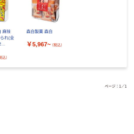
白 麻辣
森白製菓 森白
られ(全
￥5,967~
2
（税込）
157 1セ
)（直送
税込）
ページ：
1
／
1