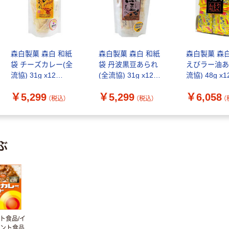
森白製菓 森白 和紙
森白製菓 森白 和紙
森白製菓 森
袋 チーズカレー(全
袋 丹波黒豆あられ
えびラー油あ
流協) 31g x12
(全流協) 31g x12
流協) 48g x1
4951436045331 1セ
4951436045348 1セ
4951436045
￥5,299
￥5,299
￥6,058
ット(12個入)（直送
ット(12個入)（直送
ット(12個入
（税込）
（税込）
（
品）
品）
品）
ぶ
ト食品/イ
タント食品