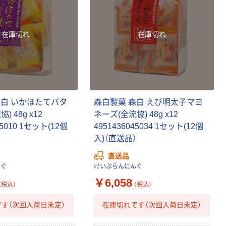
在庫切れ
在庫切れ
森白 いかほたてバタ
森白製菓 森白 えび明太子マヨ
 48g x12
ネーズ(全流協) 48g x12
45010 1セット(12個
4951436045034 1セット(12個
）
入)（直送品）
直送品
んぐ
けいぷらんにんぐ
￥6,058
（税込）
（税込）
す（次回入荷日未定）
在庫切れです（次回入荷日未定）