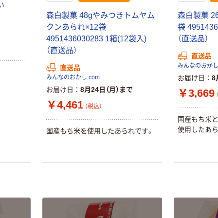
い
森白製菓 48gやみつきトムヤム
森白製菓 2
クンあられ×12袋
袋 495143
4951436030283 1箱(12袋入)
（直送品）
（直送品）
直送品
みんなのおかし.
直送品
みんなのおかし.com
お届け日
8
お届け日
8月24日（月）まで
￥3,669
￥4,461
（税込）
国産もち米
使用したあら
国産もち米を使用したあられです。