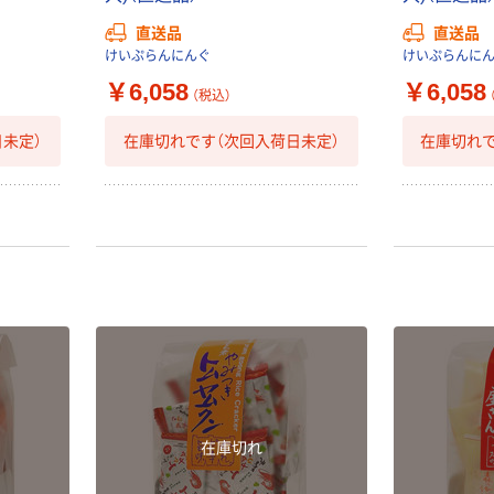
直送品
直送品
けいぷらんにんぐ
けいぷらんに
￥6,058
￥6,058
（税込）
未定）
在庫切れです（次回入荷日未定）
在庫切れで
在庫切れ