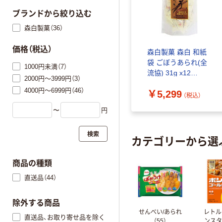
ブランドから絞り込む
森白製菓（36）
価格（税込）
森白製菓 森白 和紙
袋 ごぼうあられ(全
1000円未満（7）
流協) 31g x12
2000円～3999円（3）
4951436045324 1セ
4000円～6999円（46）
￥5,299
ット(12個入)（直送
（税込）
品）
〜
円
検索
カテゴリーから選
商品の種類
直送品（44）
除外する商品
せんべい/あられ
レトル
直送品、お取り寄せ品を除く
（55）
ンス