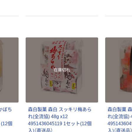
在庫切れ
かぼち
森白製菓 森白 スッキリ梅あら
森白製菓 
れ(全流協) 48g x12
れ(全流協) 4
ト(12個
4951436045119 1セット(12個
49514360
入)（直送品）
入)（直送品