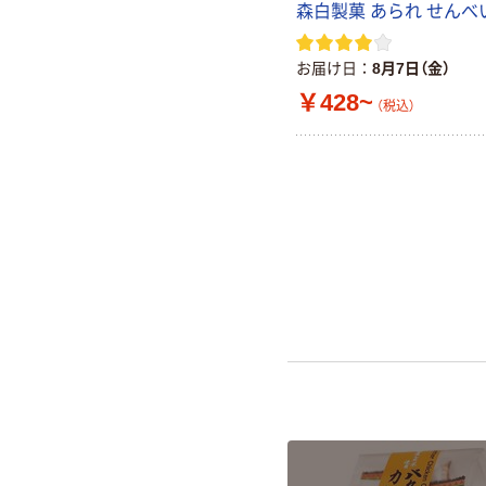
森白製菓 あられ せんべ
お届け日
8月7日（金）
￥428~
（税込）