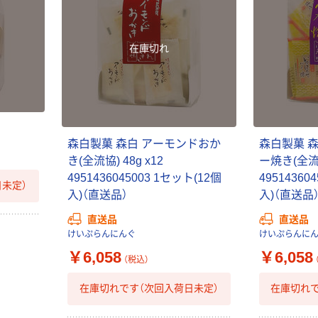
在庫切れ
森白製菓 森白 アーモンドおか
森白製菓 
き(全流協) 48g x12
ー焼き(全流協)
4951436045003 1セット(12個
49514360
未定）
入)（直送品）
入)（直送品
直送品
直送品
けいぷらんにんぐ
けいぷらんに
￥6,058
￥6,058
（税込）
在庫切れです（次回入荷日未定）
在庫切れで