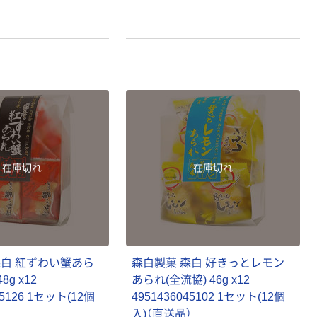
在庫切れ
在庫切れ
森白 紅ずわい蟹あら
森白製菓 森白 好きっとレモン
8g x12
あられ(全流協) 46g x12
45126 1セット(12個
4951436045102 1セット(12個
）
入)（直送品）