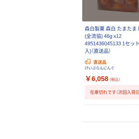
森白製菓 森白 たまたま
(全流協) 46g x12
4951436045133 1セッ
入)（直送品）
直送品
けいぷらんにんぐ
￥6,058
（税込）
在庫切れです（次回入荷日