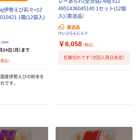
レーあられ(全流協) 48g x12
4951436045140 1セット(12個
6g伊勢えび彩々×12
入)（直送品）
6010421 1箱(12袋入)
直送品
けいぷらんにんぐ
￥6,058
com
（税込）
月24日（月）まで
在庫切れです（次回入荷日未定）
（税込）
と国産伊勢えびの粉末を
れです。