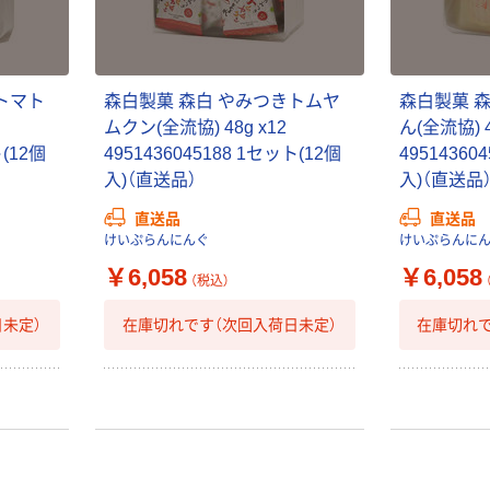
トマト
森白製菓 森白 やみつきトムヤ
森白製菓 
ムクン(全流協) 48g x12
ん(全流協) 4
ト(12個
4951436045188 1セット(12個
49514360
入)（直送品）
入)（直送品
直送品
直送品
けいぷらんにんぐ
けいぷらんに
￥6,058
￥6,058
（税込）
未定）
在庫切れです（次回入荷日未定）
在庫切れで