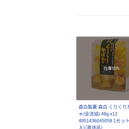
在庫切れ
森白製菓 森白 くりくり
ゃ(全流協) 46g x12
4951436045058 1セッ
入)（直送品）