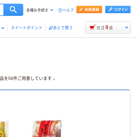
ヘルプ
各種お手続き
0
スイートポイント
あとで買う
カゴ
点
を56件ご用意しています 。