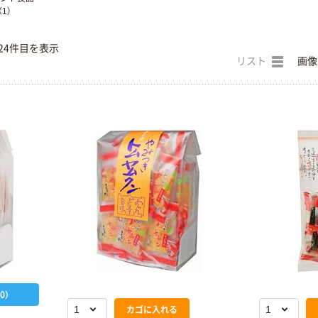
（1）
24件目を表示
リスト
画像
0）
カゴに入れる