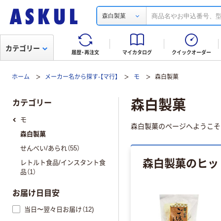
森白製菓
カテゴリー
履歴・再注文
マイカタログ
クイックオーダー
ホーム
メーカー名から探す-【マ行】
モ
森白製菓
森白製菓
カテゴリー
モ
森白製菓のページへようこそ
森白製菓
せんべい/あられ（55）
森白製菓のヒッ
レトルト食品/インスタント食
品（1）
お届け日目安
当日〜翌々日お届け（12)