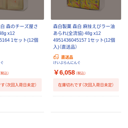
森白 森のチーズ屋さ
森白製菓 森白 麻辣えびラー油
8g x12
あられ(全流協) 48g x12
45164 1セット(12個
4951436045157 1セット(12個
）
入)（直送品）
直送品
んぐ
けいぷらんにんぐ
￥6,058
（税込）
（税込）
す（次回入荷日未定）
在庫切れです（次回入荷日未定）