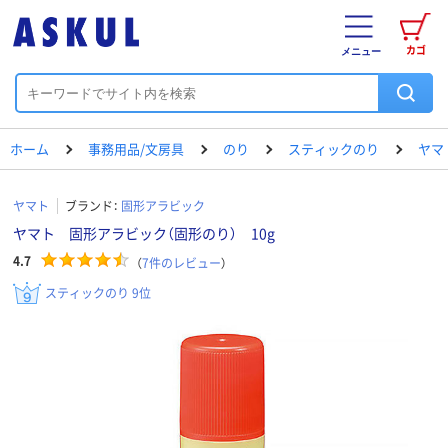
カゴ
メニュー
ホーム
事務用品/文房具
のり
スティックのり
ヤマ
ヤマト
ブランド：
固形アラビック
ヤマト 固形アラビック（固形のり） 10g
4.7
（
7
件のレビュー
）
スティックのり 9位