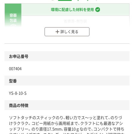
環境に配慮した材料を使用
容器
包装
省資源・無包装
詳しく見る
分別・リサイクルしやすい設計
環境に配慮した材料を使用
商品
お申込番号
本体
省資源・省エネ・節水
007404
分別・リサイクルしやすい設計
型番
独自の回収スキームがある
YS-8-10-S
仕組
アスクルで資源循環している
商品の特徴
温室効果ガスなどの削減
ソフトタッチのスティックのり、軽い力でス～ッと塗れて、のりづ
この商品の環境配慮ポイントです。下記商品詳細「
けラクラク。コピー用紙から画用紙まで、クラフトにも最適なアシ
アスクル商品環境スコア詳細／加点項目
」で確認できます。
ッドフリー。のり直径17.5mm、容量10ｇなので、コンパクトで持ち