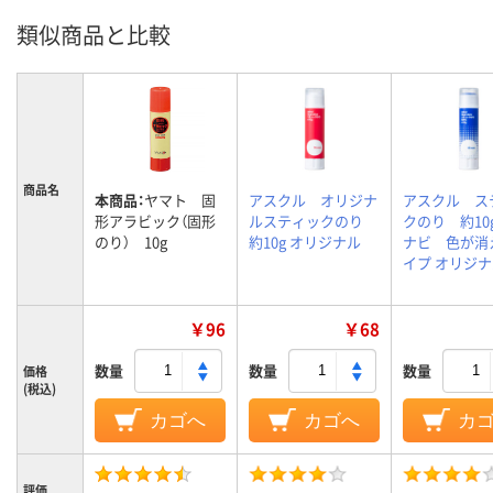
類似商品と比較
商品名
本商品：
ヤマト 固
アスクル オリジナ
アスクル ス
形アラビック（固形
ルスティックのり
クのり 約10
のり） 10g
約10g オリジナル
ナビ 色が消
イプ オリジ
￥96
￥68
数量
数量
数量
価格
(税込)
カゴへ
カゴへ
カ
評価