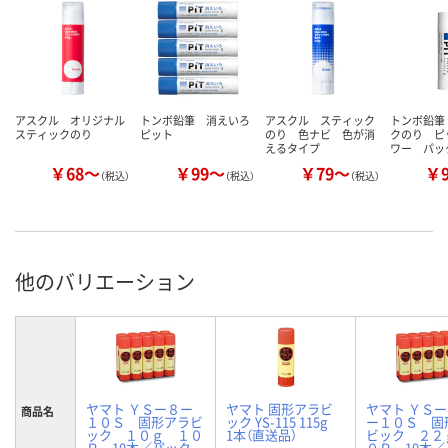
アスクル オリジナル
トンボ鉛筆 消えいろ
アスクル スティック
トンボ鉛筆
スティックのり
ピット
のり 色ナビ 色が消
クのり ピ
えるタイプ
ワー パッ
￥68～
￥99～
￥79～
￥
（税込）
（税込）
（税込）
他のバリエーション
ヤマト ＹＳー８ー
ヤマト 固形アラビ
ヤマト ＹＳ
商品名
１０Ｓ 固形アラビ
ック YS-115 115g
ー１０Ｓ 固
ック １０ｇ １０
1本（直送品）
ビック ２２
Ｐ 10本／パック
０Ｐ 10本