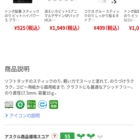
トンボ鉛筆 スティック
消えいろピットSアニ
コクヨ グルー スティッ
トンボ鉛
のり ピットハイパワー
マルデザイン5Pパック
クのり しっかり貼るタ
のり ピ
Ｓ ブラ…
HCA-…
イプ …
S(小)…
¥525（税込）
¥1,949（税込）
¥499（税込）
¥1,
商品説明
ソフトタッチのスティックのり、軽い力でス～ッと塗れて、のりづけラク
ラク。コピー用紙から画用紙まで、クラフトにも最適なアシッドフリー。
のり直径17.5mm、容量10ｇ。
アイコンの説明
55
アスクル商品環境スコア