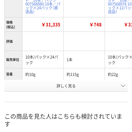
007568980 10本／パ
007568978 
ック×24パック（直
ック×12パッ
送品）
送品）
価格
￥31,335
￥748
￥31
(税込)
評価
10本/パック×24パ
10本/パック×
1本
販売単位
ック
ック
約10g
約115g
約22g
容量
お申込番
詳しく見る
U175338
U431668
U175337
号
直送品
直送品
直送品
在庫
お届け日
この商品を見た人はこちらも検討されていま
す
お取り扱い終了しま
お取り扱い終了しま
お取り扱い終