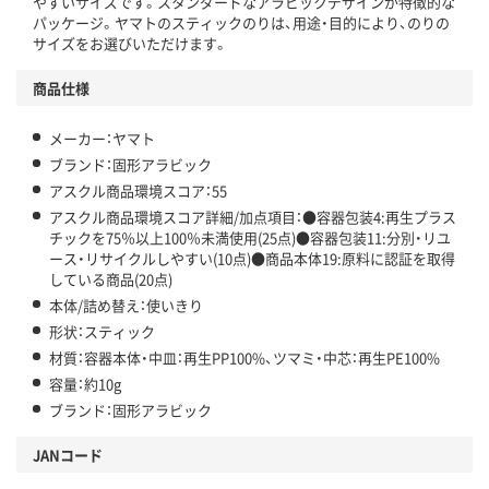
やすいサイズです。スタンダードなアラビックデザインが特徴的な
パッケージ。ヤマトのスティックのりは、用途・目的により、のりの
サイズをお選びいただけます。
商品仕様
メーカー：ヤマト
ブランド：固形アラビック
アスクル商品環境スコア：55
アスクル商品環境スコア詳細/加点項目：●容器包装4:再生プラス
チックを75％以上100％未満使用(25点)●容器包装11:分別・リユ
ース・リサイクルしやすい(10点)●商品本体19:原料に認証を取得
している商品(20点)
本体/詰め替え：使いきり
形状：スティック
材質：容器本体・中皿：再生PP100%、ツマミ・中芯：再生PE100%
容量：約10g
ブランド：固形アラビック
JANコード