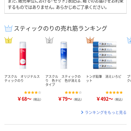
また、販売単位における「セット」表記は、箱でのお届けをお約束
するものではありません。あらかじめご了承ください。
スティックのりの売れ筋ランキング
アスクル オリジナルス
アスクル スティックの
トンボ鉛筆 消えいろピ
プ
ティックのり
り 色ナビ 色が消える
ット
ク
タイプ
￥68～
￥79～
￥492～
（税込）
（税込）
（税込）
ランキングをもっと見る