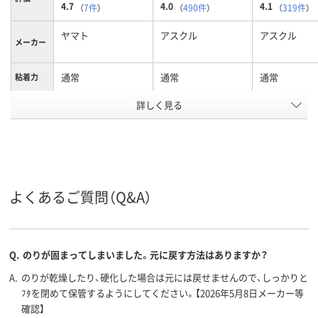
4.7
4.0
4.1
（
7件
）
（
490件
）
（
319件
）
ヤマト
アスクル
アスクル
メーカー
通常
通常
通常
粘着力
詳しく見る
スティック
スティック
スティック
形状
アスクル
商品環境
55
40
40
スコア
よくあるご質問（Q&A）
Q.
のりが固まってしまいました。元に戻す方法はありますか？
A.
のりが乾燥したり、硬化した場合は元には戻せませんので、しっかりと
ﾌﾀを閉めて保管するようにしてください。【2026年5月8日メーカー等
確認】