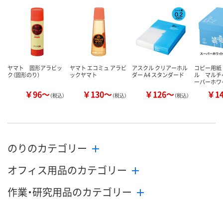
した
した
した
ヤマト 固形アラビッ
ヤマト エコミュ アラビ
アスクル クリアーホル
コピー用紙
ク（固形のり）
ックヤマト
ダー A4 スタンダード
ル マルチ
ーパーホワ
￥96～
￥130～
￥126～
￥1
（税込）
（税込）
（税込）
のりのカテゴリー
オフィス用品のカテゴリー
作業・研究用品のカテゴリー