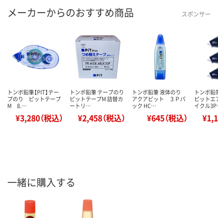
メーカーからのおすすめ商品
スポンサー
トンボ鉛筆【PIT】テー
トンボ鉛筆 テープのり
トンボ鉛筆 液体のり
トンボ鉛
プのり ピットテープ
ピットテープM 詰替カ
アクアピット ３Ｐパ
ピットエ
M 8.…
ートリ…
ック HC…
イクル3P
¥3,280（税込）
¥2,458（税込）
¥645（税込）
¥1,
一緒に購入する