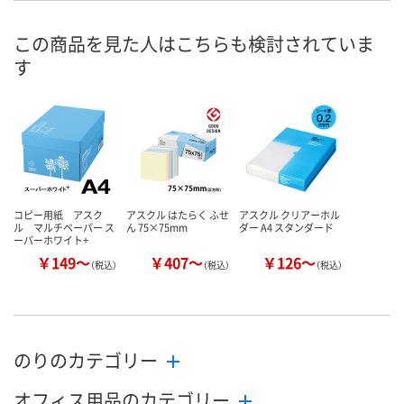
8月7日（金）
8月7日（金）
8月7日（金）
お届け日
この商品を見た人はこちらも検討されていま
す
数量
数量
数量
カゴへ
カゴへ
カ
コピー用紙 アスク
アスクル はたらく ふせ
アスクル クリアーホル
ル マルチペーパー ス
ん 75×75mm
ダー A4 スタンダード
ーパーホワイト+
￥149～
￥407～
￥126～
（税込）
（税込）
（税込）
のりのカテゴリー
オフィス用品のカテゴリー