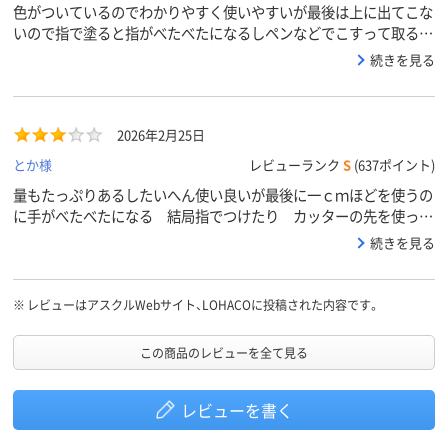
色がついているのでわかりやすく使いやすいが最後は上に出てこな
いので指で塗ると指がべたべたになるしペンなどでこすって取ると
ペンがごてごてになるし最後になると嫌な思いをするがまあまあの
続きを見る
量なのでいい方法がないか？
2026年2月25日
とか様
レビューランク
S
(637ポイント)
量もたっぷりあるしたいへん使い良いが最後に一ｃｍほどを使うの
に手がべたべたになる 結局指でつけたり カッターの先を使った
りしています カッターの先もノリでべたべたになるので最後まで
続きを見る
飛び出てくれると助かります
※
レビューはアスクルWebサイト、LOHACOに投稿された内容です。
この商品のレビューを全て見る
レビューを書く