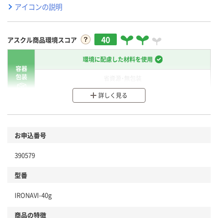
アイコンの説明
40
アスクル商品環境スコア
環境に配慮した材料を使用
容器
包装
省資源・無包装
詳しく見る
分別・リサイクルしやすい設計
環境に配慮した材料を使用
商品
お申込番号
本体
省資源・省エネ・節水
390579
分別・リサイクルしやすい設計
型番
独自の回収スキームがある
IRONAVI-40g
仕組
アスクルで資源循環している
商品の特徴