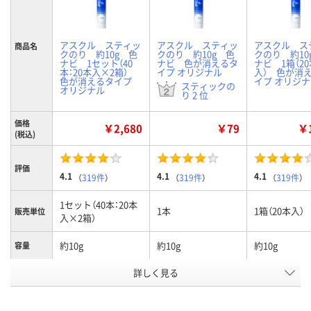
アスクル スティッ
アスクル スティッ
アスクル ス
商品名
クのり 約10g 色
クのり 約10g 色
クのり 約10
ナビ 1セット（40
ナビ 色が消えるタ
ナビ 1箱（20
本：20本入×2箱）
イプ オリジナル
入） 色が消
色が消えるタイプ
イプ オリジ
スティックの
オリジナル
り 2 位
価格
￥2,680
￥79
￥1
(税込)
評価
4.1
4.1
4.1
（
319件
）
（
319件
）
（
319件
）
1セット（40本：20本
1本
1箱（20本入）
販売単位
入×2箱）
約10g
約10g
約10g
容量
お申込番
詳しく見る
644625
390739
644616
号
あり
あり
あり
在庫