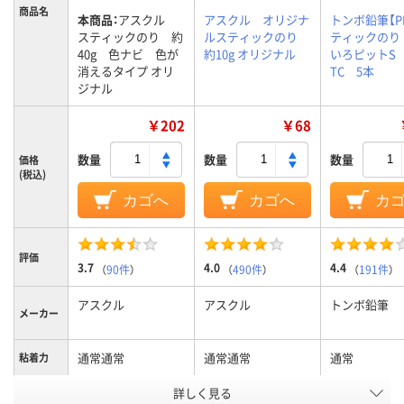
商品名
本商品：
アスクル
アスクル オリジナ
トンボ鉛筆【PI
スティックのり 約
ルスティックのり
ティックのり
40g 色ナビ 色が
約10g オリジナル
いろピットS 
消えるタイプ オリ
TC 5本
ジナル
￥202
￥68
数量
数量
数量
価格
(税込)
カゴへ
カゴへ
カ
評価
3.7
4.0
4.4
（
90件
）
（
490件
）
（
191件
）
アスクル
アスクル
トンボ鉛筆
メーカー
通常通常
通常通常
通常
粘着力
詳しく見る
スティックスティッ
スティックスティッ
スティック
形状