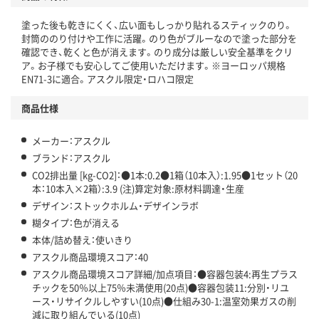
温室効果ガスなどの削減
塗った後も乾きにくく、広い面もしっかり貼れるスティックのり。
この商品の環境配慮ポイントです。下記商品詳細「
封筒ののり付けや工作に活躍。のり色がブルーなので塗った部分を
アスクル商品環境スコア詳細／加点項目
」で確認できます。
確認でき、乾くと色が消えます。のり成分は厳しい安全基準をクリ
ア。お子様でも安心してご使用いただけます。※ヨーロッパ規格
EN71-3に適合。アスクル限定・ロハコ限定
商品仕様
メーカー：アスクル
ブランド：アスクル
CO2排出量 [kg-CO2]：●1本:0.2●1箱（10本入）:1.95●1セット（20
本：10本入×2箱）:3.9 (注)算定対象:原材料調達・生産
デザイン：ストックホルム・デザインラボ
糊タイプ：色が消える
本体/詰め替え：使いきり
アスクル商品環境スコア：40
アスクル商品環境スコア詳細/加点項目：●容器包装4:再生プラス
チックを50％以上75％未満使用(20点)●容器包装11:分別・リユ
ース・リサイクルしやすい(10点)●仕組み30-1:温室効果ガスの削
減に取り組んでいる(10点)