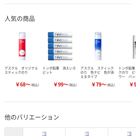
人気の商品
アスクル オリジナル
トンボ鉛筆 消えいろ
アスクル スティック
トンボ鉛筆
スティックのり
ピット
のり 色ナビ 色が消
クのり ピ
えるタイプ
ワー パッ
￥68～
￥99～
￥79～
￥
（税込）
（税込）
（税込）
他のバリエーション