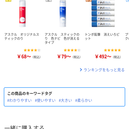
アスクル オリジナルス
アスクル スティックの
トンボ鉛筆 消えいろピ
プ
ティックのり
り 色ナビ 色が消える
ット
ク
タイプ
￥68～
￥79～
￥492～
（税込）
（税込）
（税込）
ランキングをもっと見る
この商品のキーワードタグ
#わかりやすい
#使いやすい
#大きい
#柔らかい
一緒に購入する