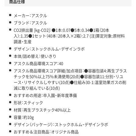
商品仕様
メーカー：アスクル
ブランド：アスクル
CO2排出量 [kg-CO2]：●1本:0.07●5本:0.34●1箱（20本
入）:1.35●1セット（40本：20本入×2箱）:2.7 (注)算定対象:原材料
調達・生産
デザイン：ストックホルム・デザインラボ
本体/詰め替え：使いきり
アスクル商品環境スコア：40
アスクル商品環境スコア詳細/加点項目：●容器包装4:再生プラス
チックを50％以上75％未満使用(20点)●容器包装11:分別・リユ
ース・リサイクルしやすい(10点)●仕組み30-1:温室効果ガスの削
減に取り組んでいる(10点)
おすすめの用途：卒入園・新年度準備
形状：スティック
材質：再生プラスチック40%以上
容量：約10g
デザイン（パッケージ）：ストックホルム・デザインラボ
おすすめ＆注目商品：オリジナル商品