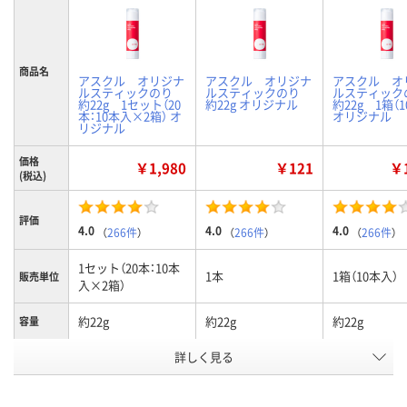
商品名
アスクル オリジナ
アスクル オリジナ
アスクル オ
ルスティックのり
ルスティックのり
ルスティッ
約22g 1セット（20
約22g オリジナル
約22g 1箱（
本：10本入×2箱） オ
オリジナル
リジナル
価格
￥1,980
￥121
￥1
(税込)
評価
4.0
4.0
4.0
（
266件
）
（
266件
）
（
266件
）
1セット（20本：10本
1本
1箱（10本入）
販売単位
入×2箱）
約22g
約22g
約22g
容量
お申込番
詳しく見る
932040
591881
593179
号
あり
あり
あり
在庫