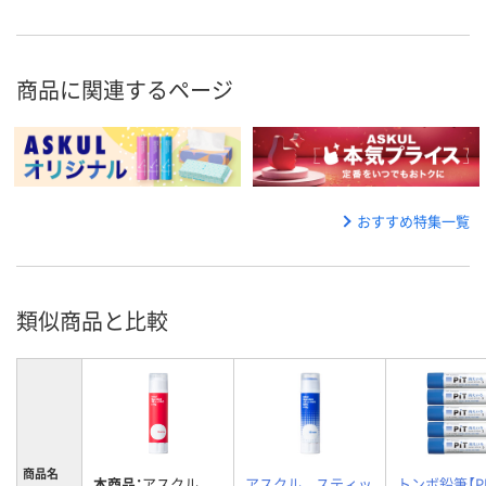
商品に関連するページ
おすすめ特集一覧
類似商品と比較
商品名
本商品：
アスクル
アスクル スティッ
トンボ鉛筆【PI