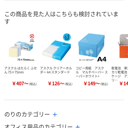
8月10日（月）
8月10日（月）
8月10日（月）
お届け日
この商品を見た人はこちらも検討されていま
す
数量
数量
数量
カゴへ
カゴへ
カ
アスクル はたらく ふせ
アスクル クリアーホル
コピー用紙 アスク
乾電池 単
ん 75×75mm
ダー A4 スタンダード
ル マルチペーパー ス
カリ乾電池
ーパーホワイト+
ケージ ア
リ…
￥407～
￥126～
￥149～
￥1
（税込）
（税込）
（税込）
のりのカテゴリー
オフィス用品のカテゴリー