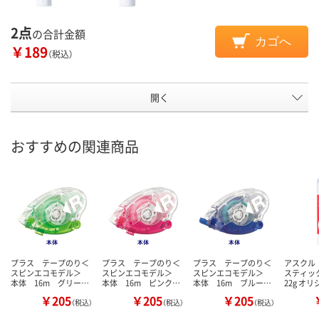
2点
の合計金額
カゴへ
￥189
（税込）
開く
おすすめの関連商品
プラス テープのり＜
プラス テープのり＜
プラス テープのり＜
アスクル
スピンエコモデル＞
スピンエコモデル＞
スピンエコモデル＞
スティッ
本体 16m グリー…
本体 16m ピンク…
本体 16m ブルー…
22g オ
￥205
￥205
￥205
（税込）
（税込）
（税込）