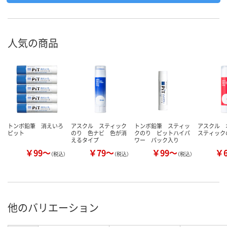
人気の商品
トンボ鉛筆 消えいろ
アスクル スティック
トンボ鉛筆 スティッ
アスクル 
ピット
のり 色ナビ 色が消
クのり ピットハイパ
スティック
えるタイプ
ワー パック入り
￥99～
￥79～
￥99～
￥
（税込）
（税込）
（税込）
他のバリエーション