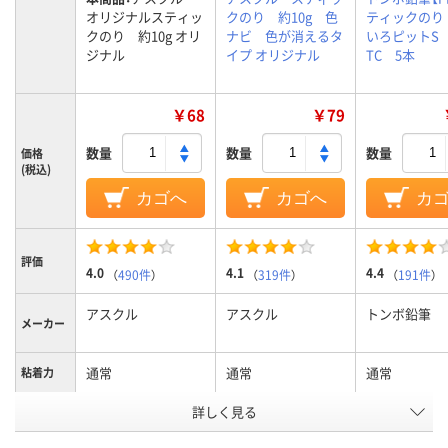
オリジナルスティッ
クのり 約10g 色
ティックのり
クのり 約10g オリ
ナビ 色が消えるタ
いろピットS 
ジナル
イプ オリジナル
TC 5本
￥68
￥79
数量
数量
数量
価格
(税込)
カゴへ
カゴへ
カ
評価
4.0
4.1
4.4
（
490件
）
（
319件
）
（
191件
）
アスクル
アスクル
トンボ鉛筆
メーカー
通常
通常
通常
粘着力
詳しく見る
スティック
スティック
スティック
形状