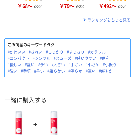
￥68～
￥79～
￥492～
（税込）
（税込）
（税込）
ランキングをもっと見る
この商品のキーワードタグ
#かわいい
#きれい
#しっかり
#すっきり
#カラフル
#コンパクト
#シンプル
#スムーズ
#使いやすい
#便利
#優しい
#堅い
#多い
#大きい
#小さい
#小さめ
#小振り
#強い
#手頃
#早い
#柔らかい
#滑らか
#速い
#鮮やか
一緒に購入する