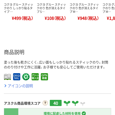
コクヨ グルー スティッ
コクヨ グルー スティッ
コクヨ グルー スティッ
コクヨ グ
クのり しっかり貼るタ
クのり 色が消えるタイ
クのり 色が消えるタイ
クのり 
イプ …
プ S…
プ M…
プ M…
¥499（税込）
¥108（税込）
¥948（税込）
¥1,
商品説明
塗った後も乾きにくく、広い面もしっかり貼れるスティックのり。封筒
ののり付けや工作に活躍。お子様でも安心してご使用いただけます。
アイコンの説明
40
アスクル商品環境スコア
環境に配慮した材料を使用