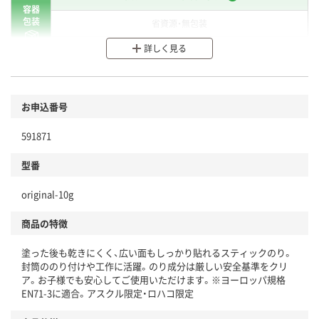
容器
包装
省資源・無包装
詳しく見る
分別・リサイクルしやすい設計
環境に配慮した材料を使用
商品
お申込番号
本体
省資源・省エネ・節水
591871
分別・リサイクルしやすい設計
型番
独自の回収スキームがある
original-10g
仕組
アスクルで資源循環している
商品の特徴
温室効果ガスなどの削減
塗った後も乾きにくく、広い面もしっかり貼れるスティックのり。
この商品の環境配慮ポイントです。下記商品詳細「
封筒ののり付けや工作に活躍。のり成分は厳しい安全基準をクリ
アスクル商品環境スコア詳細／加点項目
」で確認できます。
ア。お子様でも安心してご使用いただけます。※ヨーロッパ規格
EN71-3に適合。アスクル限定・ロハコ限定