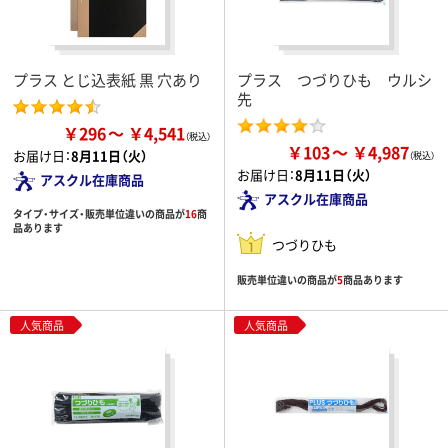
プラス とじ込表紙 黒 穴あり
プラス つづりひも ウルシ
先
￥296
￥4,541
￥103
￥4,987
お届け日：
8月11日（火）
お届け日：
8月11日（火）
アスクル在庫商品
アスクル在庫商品
タイプ・サイズ・販売単位違いの商品が
16
商
品あります
つづりひも
販売単位違いの商品が
5
商品あります
人気商品
人気商品