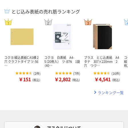
とじ込み表紙の売れ筋ランキング
コクヨ 綴込表紙C A5横 2
コクヨ 白表紙 A4-
プラス とじ込表紙 A4
コ
穴 クラフトタイプ ツ-56
S（20冊入） ツ-87N 1袋
タテ 307×220mm 2
縦
…
（40…
穴 つづ…
枚
(
2件
)
(
7件
)
(
16件
)
￥151
￥2,802
￥4,541
（税込）
（税込）
（税込）
ランキング一覧
アスクルについて