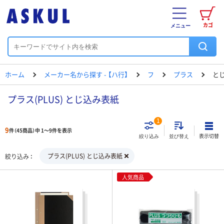
カゴ
メニュー
ホーム
メーカー名から探す - 【ハ行】
フ
プラス
と
プラス(PLUS) とじ込み表紙
1
9
件（45商品）中 1～9件を表示
表示切替
絞り込み
並び替え
プラス(PLUS) とじ込み表紙
絞り込み
人気商品