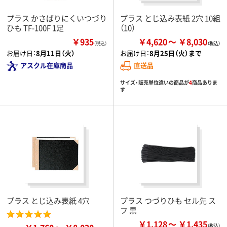
プラス かさばりにくいつづり
プラス とじ込み表紙 2穴 10組
ひも TF-100F 1足
（10）
￥935
￥4,620
￥8,030
（税込）
お届け日：
8月11日（火）
お届け日：
8月25日（火）まで
アスクル在庫商品
直送品
サイズ・販売単位違いの商品が
4
商品ありま
す
プラス とじ込み表紙 4穴
プラス つづりひも セル先 ス
フ 黒
￥1,128
￥1,435