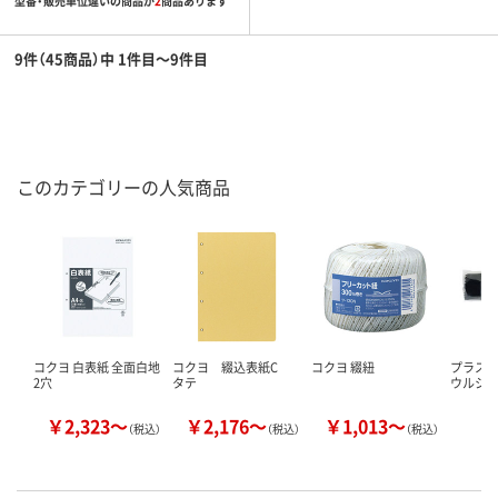
型番・販売単位違いの商品が
2
商品あります
9件（45商品）中 1件目～9件目
このカテゴリーの人気商品
コクヨ 白表紙 全面白地
コクヨ 綴込表紙C
コクヨ 綴紐
プラス
2穴
タテ
ウルシ
￥2,323～
￥2,176～
￥1,013～
￥
（税込）
（税込）
（税込）