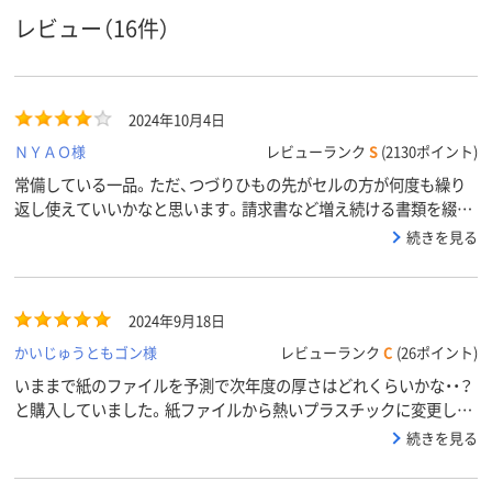
スコア
レビュー（16件）
2024年10月4日
ＮＹＡＯ様
レビューランク
S
(2130ポイント)
常備している一品。ただ、つづりひもの先がセルの方が何度も繰り
返し使えていいかなと思います。請求書など増え続ける書類を綴じ
るのに使用しています。丈夫で使いやすいです。
続きを見る
2024年9月18日
かいじゅうともゴン様
レビューランク
C
(26ポイント)
いままで紙のファイルを予測で次年度の厚さはどれくらいかな・・？
と購入していました。紙ファイルから熱いプラスチックに変更して
次年度の書類保管の表紙に使っています。背表紙（5ｃｍ～13ｃｍ）
続きを見る
自作してファイル保管に使用中リピーターです