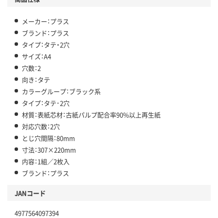
メーカー：プラス
ブランド：プラス
タイプ：タテ・2穴
サイズ：A4
穴数：2
向き：タテ
カラーグループ：ブラック系
タイプ：タテ･2穴
材質：表紙芯材：古紙パルプ配合率90%以上再生紙
対応穴数：2穴
とじ穴間隔：80mm
寸法：307×220mm
内容：1組／2枚入
ブランド：プラス
JANコード
4977564097394