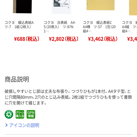
コクヨ 綴込表紙A
コクヨ 白表紙 A4-
コクヨ 綴込表紙C
コクヨ 
ツ-7 1組（2枚入）
S（20冊入） ツ-87N
A4横 ツ-57 1包（20
A4縦 ツ-
1…
組4…
組4…
¥688（税込）
¥2,802（税込）
¥3,462（税込）
¥3,
商品説明
破損しやすいとじ部は丈夫な布張り。つづりひもが1本付。A4タテ型、と
じ穴間隔80ｍｍ、2穴のとじ込み表紙。2枚1組でつづりひもを使って書類
に穴を開けて綴じます。
アイコンの説明