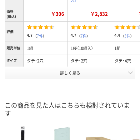
価格
￥306
￥2,832
(税込)
評価
4.7
4.7
4.4
（
7件
）
（
7件
）
（
5件
）
1組
1袋（10組入）
1組
販売単位
タテ・2穴
タテ・2穴
タテ・4穴
タイプ
詳しく見る
B5
B5
A4
サイズ
お申込番
015031
583851
015012
号
あり
あり
あり
在庫
この商品を見た人はこちらも検討されていま
す
8月8日（土）
8月8日（土）
8月8日（土）
お届け日
数量
数量
数量