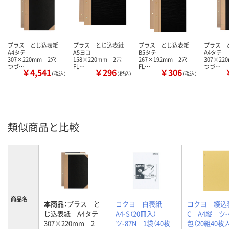
プラス とじ込表紙
プラス とじ込表紙
プラス とじ込表紙
プラス 
A4タテ
A5ヨコ
B5タテ
A4タテ
307×220mm 2穴
158×220mm 2穴
267×192mm 2穴
307×2
つづ…
FL…
FL…
つづ…
￥4,541
￥296
￥306
（税込）
（税込）
（税込）
類似商品と比較
商品名
本商品：
プラス と
コクヨ 白表紙
コクヨ 綴込
じ込表紙 A4タテ
A4-S（20冊入）
C A4縦 ツ-
307×220mm 2
ツ-87N 1袋（40枚
包（20組40枚