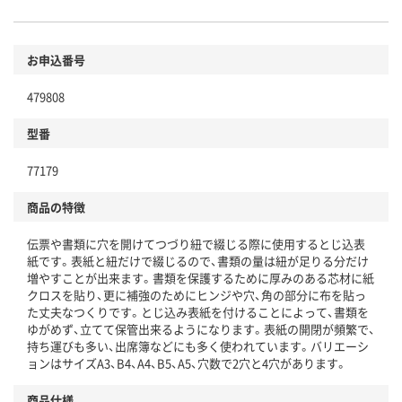
お申込番号
479808
型番
77179
商品の特徴
伝票や書類に穴を開けてつづり紐で綴じる際に使用するとじ込表
紙です。表紙と紐だけで綴じるので、書類の量は紐が足りる分だけ
増やすことが出来ます。書類を保護するために厚みのある芯材に紙
クロスを貼り、更に補強のためにヒンジや穴、角の部分に布を貼っ
た丈夫なつくりです。とじ込み表紙を付けることによって、書類を
ゆがめず、立てて保管出来るようになります。表紙の開閉が頻繁で、
持ち運びも多い、出席簿などにも多く使われています。バリエーシ
ョンはサイズA3、B4、A4、B5、A5、穴数で2穴と4穴があります。
商品仕様