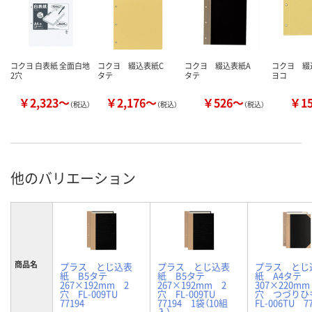
コクヨ 白表紙 全面白地
コクヨ 綴込表紙C
コクヨ 綴込表紙A
コクヨ 
2穴
タテ
タテ
ヨコ
￥2,323～
￥2,176～
￥526～
￥1
（税込）
（税込）
（税込）
他のバリエーション
商品名
プラス とじ込表
プラス とじ込表
プラス とじ
紙 B5タテ
紙 B5タテ
紙 A4タテ
267×192mm 2
267×192mm 2
307×220mm
穴 FL-009TU
穴 FL-009TU
穴 つづり
77194
77194 1袋（10組
FL-006TU 7
入）