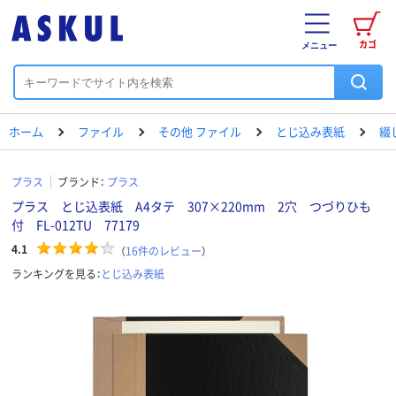
カゴ
メニュー
ホーム
ファイル
その他 ファイル
とじ込み表紙
綴
プラス
ブランド：
プラス
プラス とじ込表紙 A4タテ 307×220mm 2穴 つづりひも
付 FL-012TU 77179
4.1
（
16
件のレビュー
）
ランキングを見る：
とじ込み表紙