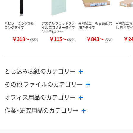
カゴへ
カゴへ
カ
ハピラ つづりひも
アスクル フラットファ
今村紙工 板目表紙 穴
今村紙工 板
ロングタイプ
イル エコノミータイプ
開きタイプ
し 白 ホワ
A4タテ(コク…
￥318～
￥115～
￥843～
￥2
（税込）
（税込）
（税込）
とじ込み表紙のカテゴリー
その他 ファイルのカテゴリー
オフィス用品のカテゴリー
作業・研究用品のカテゴリー