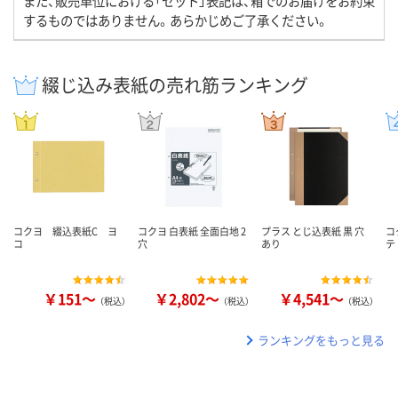
また、販売単位における「セット」表記は、箱でのお届けをお約束
するものではありません。あらかじめご了承ください。
綴じ込み表紙の売れ筋ランキング
コクヨ 綴込表紙C ヨ
コクヨ 白表紙 全面白地 2
プラス とじ込表紙 黒 穴
コ
コ
穴
あり
テ
￥151～
￥2,802～
￥4,541～
（税込）
（税込）
（税込）
ランキングをもっと見る