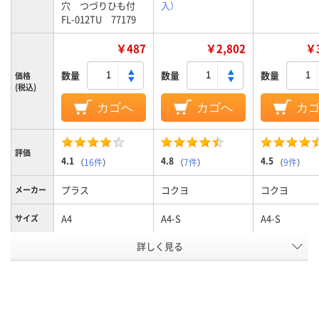
穴 つづりひも付
入）
FL-012TU 77179
￥487
￥2,802
￥3
数量
数量
数量
価格
(税込)
カゴへ
カゴへ
カ
評価
4.1
4.8
4.5
（
16件
）
（
7件
）
（
9件
）
プラス
コクヨ
コクヨ
メーカー
A4
A4-S
A4-S
サイズ
詳しく見る
2
2、2穴
4
穴数
タテ
タテ
タテ
向き
アスクル
商品環境
130